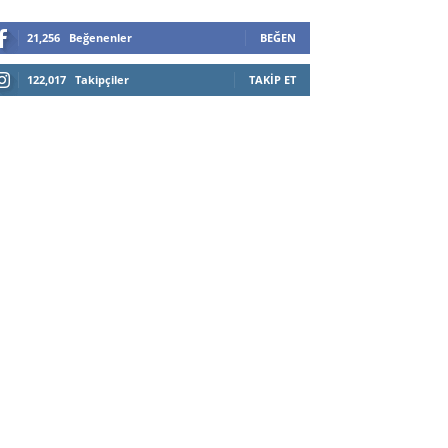
21,256
Beğenenler
BEĞEN
122,017
Takipçiler
TAKIP ET