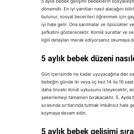
5 aylık bebek gelişimi bebeklerin sosyalleşm
dönemdir. En iyi yanıtları nasıl alacağını bil
bulunur, sosyal becerileri öğrenmek için ga
iyi hale gelir. Ona sarılmalar ve öpücükler ve
şefkatini gösterecektir. Komik suratlar ve se
ilgili detayları merak ediyorsanız okumaya 
5 aylık bebek düzeni nasıl
Gün içerisinde ne kadar uyuyacağına dair sab
bebeğin günde iki veya üç kez 14 ila 16 saat
daha önceki ikindi uykusunu isteyecektir, 
şekerlemeyi tamamen bırakacaktır. 5. Ayda 
sırasında sırtlarında tutmak imkânsız hale g
koymaya devam edin.
5 aylık bebek gelişimi sı