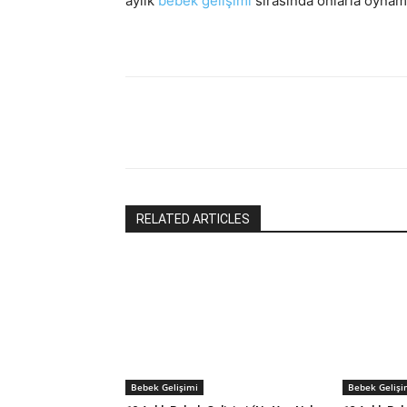
aylık
bebek gelişimi
sırasında onlarla oynama
RELATED ARTICLES
Bebek Gelişimi
Bebek Gelişi