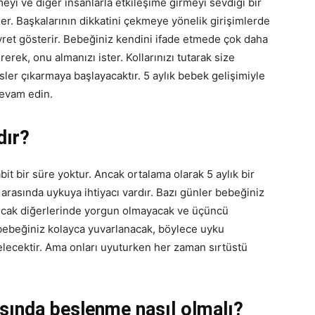
eyi ve diğer insanlarla etkileşime girmeyi sevdiği bir
irler. Başkalarının dikkatini çekmeye yönelik girişimlerde
yret gösterir. Bebeğiniz kendini ifade etmede çok daha
rerek, onu almanızı ister. Kollarınızı tutarak size
sler çıkarmaya başlayacaktır. 5 aylık bebek gelişimiyle
devam edin.
dır?
it bir süre yoktur. Ancak ortalama olarak 5 aylık bir
 arasında uykuya ihtiyacı vardır. Bazı günler bebeğiniz
ancak diğerlerinde yorgun olmayacak ve üçüncü
bebeğiniz kolayca yuvarlanacak, böylece uyku
elecektir. Ama onları uyuturken her zaman sırtüstü
rasında beslenme nasıl olmalı?