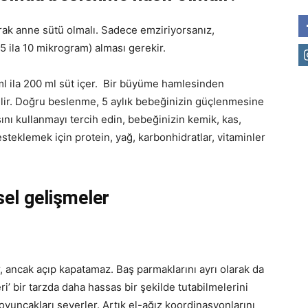
larak anne sütü olmalı. Sadece emziriyorsanız,
5 ila 10 mikrogram) alması gerekir.
ml ila 200 ml süt içer. Bir büyüme hamlesinden
ilir. Doğru beslenme, 5 aylık bebeğinizin güçlenmesine
ı kullanmayı tercih edin, bebeğinizin kemik, kas,
esteklemek için protein, yağ, karbonhidratlar, vitaminler
ksel gelişmeler
ir, ancak açıp kapatamaz. Baş parmaklarını ayrı olarak da
ri’ bir tarzda daha hassas bir şekilde tutabilmelerini
 oyuncakları severler. Artık el-ağız koordinasyonlarını