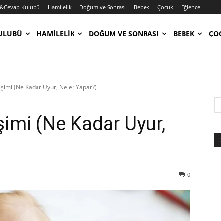
u&Cevap Kulubü
Hamilelik
Doğum ve Sonrası
Bebek
Çocuk
Eğlence
ULUBÜ
HAMILELIK
DOĞUM VE SONRASI
BEBEK
ÇO
işimi (Ne Kadar Uyur, Neler Yapar?)
şimi (Ne Kadar Uyur,
0