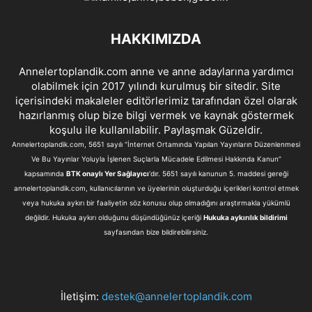
HAKKIMIZDA
Annelertoplandik.com anne ve anne adaylarına yardımcı
olabilmek için 2017 yılındı kurulmuş bir sitedir. Site
içerisindeki makaleler editörlerimiz tarafından özel olarak
hazırlanmış olup bize bilgi vermek ve kaynak göstermek
koşulu ile kullanılabilir. Paylaşmak Güzeldir.
Annelertoplandik.com, 5651 sayılı “İnternet Ortamında Yapılan Yayınların Düzenlenmesi
Ve Bu Yayınlar Yoluyla İşlenen Suçlarla Mücadele Edilmesi Hakkında Kanun”
kapsamında
BTK onaylı Yer Sağlayıcı
'dır. 5651 sayılı kanunun 5. maddesi gereği
annelertoplandik.com, kullanıcılarının ve üyelerinin oluşturduğu içerikleri kontrol etmek
veya hukuka aykırı bir faaliyetin söz konusu olup olmadığını araştırmakla yükümlü
değildir. Hukuka aykırı olduğunu düşündüğünüz içeriği
Hukuka aykırılık bildirimi
sayfasından bize bildirebilirsiniz.
İletişim:
destek@annelertoplandik.com