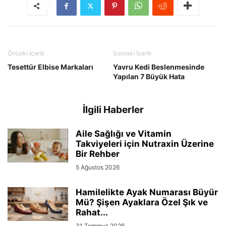
Önceki İçerik
Sonraki İçerik
Tesettür Elbise Markaları
Yavru Kedi Beslenmesinde
Yapılan 7 Büyük Hata
İlgili Haberler
Aile Sağlığı ve Vitamin
Takviyeleri için Nutraxin Üzerine
Bir Rehber
5 Ağustos 2026
Hamilelikte Ayak Numarası Büyür
Mü? Şişen Ayaklara Özel Şık ve
Rahat...
31 Temmuz 2026