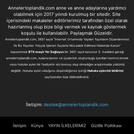
Annelertoplandik.com anne ve anne adaylarına yardımcı
olabilmek için 2017 yılındı kurulmuş bir sitedir. Site
içerisindeki makaleler editörlerimiz tarafından özel olarak
hazırlanmış olup bize bilgi vermek ve kaynak göstermek
koşulu ile kullanılabilir. Paylaşmak Güzeldir.
Annelertoplandik.com, 5651 sayılı “İnternet Ortamında Yapılan Yayınların Düzenlenmesi
Ve Bu Yayınlar Yoluyla İşlenen Suçlarla Mücadele Edilmesi Hakkında Kanun”
kapsamında
BTK onaylı Yer Sağlayıcı
'dır. 5651 sayılı kanunun 5. maddesi gereği
annelertoplandik.com, kullanıcılarının ve üyelerinin oluşturduğu içerikleri kontrol etmek
veya hukuka aykırı bir faaliyetin söz konusu olup olmadığını araştırmakla yükümlü
değildir. Hukuka aykırı olduğunu düşündüğünüz içeriği
Hukuka aykırılık bildirimi
sayfasından bize bildirebilirsiniz.
İletişim:
destek@annelertoplandik.com
İletişim
Künye
YAYIN İLKELERİMİZ
Gizlilik Politikası