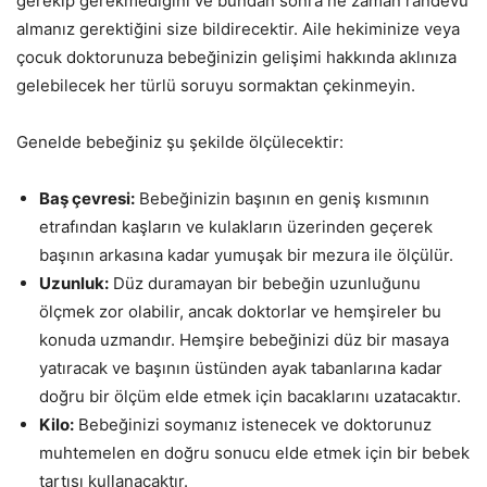
gerekip gerekmediğini ve bundan sonra ne zaman randevu
almanız gerektiğini size bildirecektir. Aile hekiminize veya
çocuk doktorunuza bebeğinizin gelişimi hakkında aklınıza
gelebilecek her türlü soruyu sormaktan çekinmeyin.
Genelde bebeğiniz şu şekilde ölçülecektir:
Baş çevresi:
Bebeğinizin başının en geniş kısmının
etrafından kaşların ve kulakların üzerinden geçerek
başının arkasına kadar yumuşak bir mezura ile ölçülür.
Uzunluk:
Düz duramayan bir bebeğin uzunluğunu
ölçmek zor olabilir, ancak doktorlar ve hemşireler bu
konuda uzmandır. Hemşire bebeğinizi düz bir masaya
yatıracak ve başının üstünden ayak tabanlarına kadar
doğru bir ölçüm elde etmek için bacaklarını uzatacaktır.
Kilo:
Bebeğinizi soymanız istenecek ve doktorunuz
muhtemelen en doğru sonucu elde etmek için bir bebek
tartısı kullanacaktır.