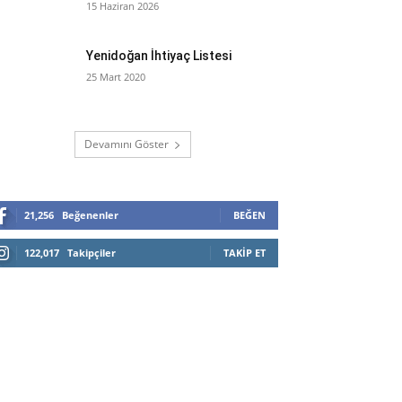
15 Haziran 2026
Yenidoğan İhtiyaç Listesi
25 Mart 2020
Devamını Göster
21,256
Beğenenler
BEĞEN
122,017
Takipçiler
TAKIP ET