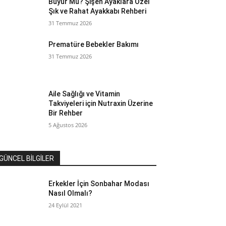
Büyür Mü? Şişen Ayaklara Özel
Şık ve Rahat Ayakkabı Rehberi
31 Temmuz 2026
Prematüre Bebekler Bakımı
31 Temmuz 2026
Aile Sağlığı ve Vitamin
Takviyeleri için Nutraxin Üzerine
Bir Rehber
5 Ağustos 2026
GÜNCEL BİLGİLER
Erkekler İçin Sonbahar Modası
Nasıl Olmalı?
24 Eylül 2021