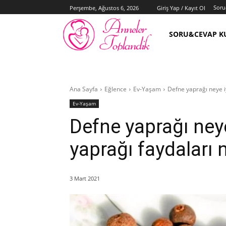
Soru
Perşembe, Ağustos 6, 2026
Giriş Yap / Kayıt Ol
SORU&CEVAP K
Ana Sayfa
Eğlence
Ev-Yaşam
Defne yaprağı neye iy
Ev-Yaşam
Defne yaprağı neye
yaprağı faydaları n
3 Mart 2021