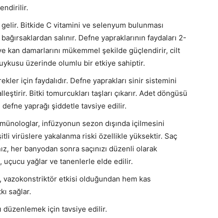
ndirilir.
i gelir. Bitkide C vitamini ve selenyum bulunması
bağırsaklardan salınır. Defne yapraklarının faydaları 2-
 ve kan damarlarını mükemmel şekilde güçlendirir, cilt
n uykusu üzerinde olumlu bir etkiye sahiptir.
rekler için faydalıdır. Defne yaprakları sinir sistemini
lleştirir. Bitki tomurcukları taşları çıkarır. Adet döngüsü
n defne yaprağı şiddetle tavsiye edilir.
İmmünologlar, infüzyonun sezon dışında içilmesini
tli virüslere yakalanma riski özellikle yüksektir. Saç
z, her banyodan sonra saçınızı düzenli olarak
 uçucu yağlar ve tanenlerle elde edilir.
 vazokonstriktör etkisi olduğundan hem kas
kı sağlar.
 düzenlemek için tavsiye edilir.