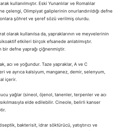
olarak kullanılmıştır. Eski Yunanlılar ve Romalılar
ne çelengi, Olimpiyat galiplerinin onurlandırıldığı defne
onlara şöhret ve şeref sözü verilmiş olurdu.
 olarak kullanılsa da, yapraklarının ve meyvelerinin
sikoaktif etkileri birçok efsanede anlatılmıştır.
 bir defne yaprağı çiğnenmiştir.
cak, acı ve yoğundur. Taze yapraklar, A ve C
sleri ve ayrıca kalsiyum, manganez, demir, selenyum,
l içerir.
ucu yağlar (sineol, öjenol, tanenler, terpenler ve acı
ıkılmasıyla elde edilebilir. Cineole, belirli kanser
ir.
iseptik, bakterisit, idrar söktürücü, yatıştırıcı ve