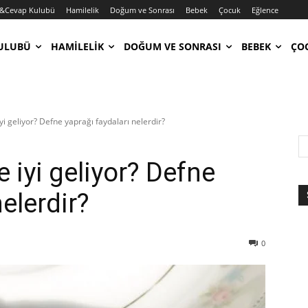
&Cevap Kulubü
Hamilelik
Doğum ve Sonrası
Bebek
Çocuk
Eğlence
ULUBÜ
HAMILELIK
DOĞUM VE SONRASI
BEBEK
ÇO
i geliyor? Defne yaprağı faydaları nelerdir?
 iyi geliyor? Defne
elerdir?
0