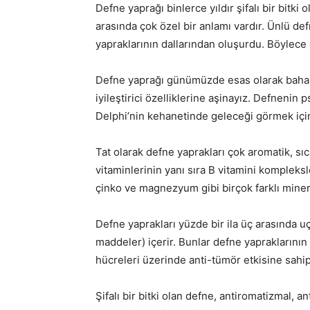
Defne yaprağı binlerce yıldır şifalı bir bitki 
arasında çok özel bir anlamı vardır. Ünlü def
yapraklarının dallarından oluşurdu. Böylece 
Defne yaprağı günümüzde esas olarak baharat
iyileştirici özelliklerine aşinayız. Defnenin p
Delphi’nin kehanetinde geleceği görmek için
Tat olarak defne yaprakları çok aromatik, sı
vitaminlerinin yanı sıra B vitamini komplek
çinko ve magnezyum gibi birçok farklı minera
Defne yaprakları yüzde bir ila üç arasında uç
maddeler) içerir. Bunlar defne yapraklarının s
hücreleri üzerinde anti-tümör etkisine sahipt
Şifalı bir bitki olan defne, antiromatizmal, ant