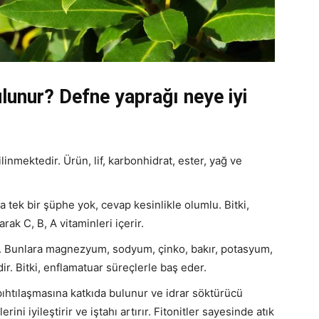
lunur? Defne yaprağı neye iyi
linmektedir. Ürün, lif, karbonhidrat, ester, yağ ve
 tek bir şüphe yok, cevap kesinlikle olumlu. Bitki,
rak C, B, A vitaminleri içerir.
ir. Bunlara magnezyum, sodyum, çinko, bakır, potasyum,
r. Bitki, enflamatuar süreçlerle baş eder.
 pıhtılaşmasına katkıda bulunur ve idrar söktürücü
erini iyileştirir ve iştahı artırır. Fitonitler sayesinde atık