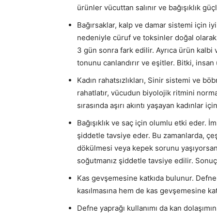
ürünler vücuttan salınır ve bağışıklık güçle
Bağırsaklar, kalp ve damar sistemi için iy
nedeniyle cüruf ve toksinler doğal olarak 
3 gün sonra fark edilir. Ayrıca ürün kalbi
tonunu canlandırır ve eşitler. Bitki, insa
Kadın rahatsızlıkları, Sinir sistemi ve böb
rahatlatır, vücudun biyolojik ritmini norma
sırasında aşırı akıntı yaşayan kadınlar içi
Bağışıklık ve saç için olumlu etki eder. 
şiddetle tavsiye eder. Bu zamanlarda, çeşi
dökülmesi veya kepek sorunu yaşıyorsanı
soğutmanız şiddetle tavsiye edilir. Sonuç,
Kas gevşemesine katkıda bulunur. Defne,
kasılmasına hem de kas gevşemesine kat
Defne yaprağı kullanımı da kan dolaşımını