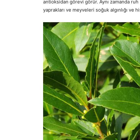
antioksidan görevi görür. Aynı zamanda ruh h
yaprakları ve meyveleri soğuk algınlığı ve his