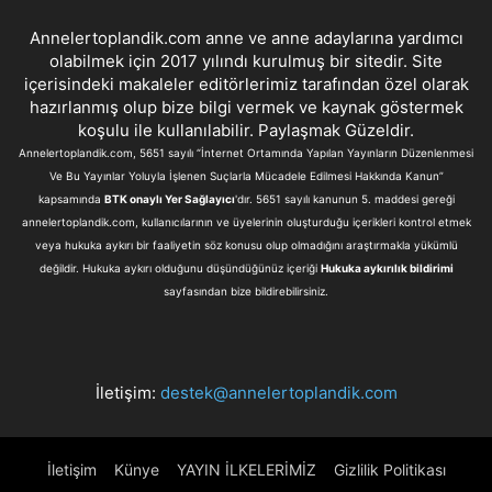
Annelertoplandik.com anne ve anne adaylarına yardımcı
olabilmek için 2017 yılındı kurulmuş bir sitedir. Site
içerisindeki makaleler editörlerimiz tarafından özel olarak
hazırlanmış olup bize bilgi vermek ve kaynak göstermek
koşulu ile kullanılabilir. Paylaşmak Güzeldir.
Annelertoplandik.com, 5651 sayılı “İnternet Ortamında Yapılan Yayınların Düzenlenmesi
Ve Bu Yayınlar Yoluyla İşlenen Suçlarla Mücadele Edilmesi Hakkında Kanun”
kapsamında
BTK onaylı Yer Sağlayıcı
'dır. 5651 sayılı kanunun 5. maddesi gereği
annelertoplandik.com, kullanıcılarının ve üyelerinin oluşturduğu içerikleri kontrol etmek
veya hukuka aykırı bir faaliyetin söz konusu olup olmadığını araştırmakla yükümlü
değildir. Hukuka aykırı olduğunu düşündüğünüz içeriği
Hukuka aykırılık bildirimi
sayfasından bize bildirebilirsiniz.
İletişim:
destek@annelertoplandik.com
İletişim
Künye
YAYIN İLKELERİMİZ
Gizlilik Politikası