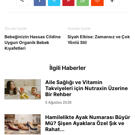
Önceki İçerik
Sonraki İçerik
Bebeğinizin Hassas Cildine
Siyah Elbise: Zamansız ve Çok
Uygun Organik Bebek
Yönlü Stil
Kıyafetleri
İlgili Haberler
Aile Sağlığı ve Vitamin
Takviyeleri için Nutraxin Üzerine
Bir Rehber
5 Ağustos 2026
Hamilelikte Ayak Numarası Büyür
Mü? Şişen Ayaklara Özel Şık ve
Rahat...