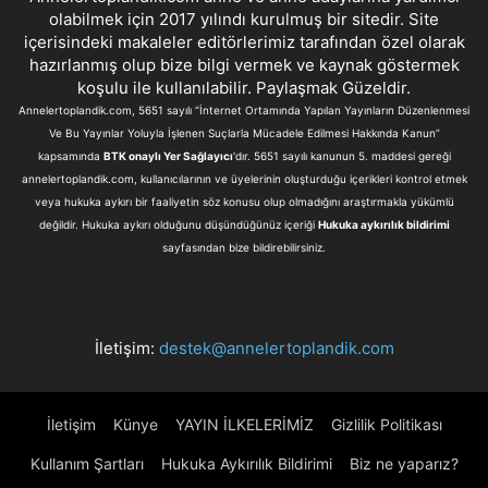
olabilmek için 2017 yılındı kurulmuş bir sitedir. Site
içerisindeki makaleler editörlerimiz tarafından özel olarak
hazırlanmış olup bize bilgi vermek ve kaynak göstermek
koşulu ile kullanılabilir. Paylaşmak Güzeldir.
Annelertoplandik.com, 5651 sayılı “İnternet Ortamında Yapılan Yayınların Düzenlenmesi
Ve Bu Yayınlar Yoluyla İşlenen Suçlarla Mücadele Edilmesi Hakkında Kanun”
kapsamında
BTK onaylı Yer Sağlayıcı
'dır. 5651 sayılı kanunun 5. maddesi gereği
annelertoplandik.com, kullanıcılarının ve üyelerinin oluşturduğu içerikleri kontrol etmek
veya hukuka aykırı bir faaliyetin söz konusu olup olmadığını araştırmakla yükümlü
değildir. Hukuka aykırı olduğunu düşündüğünüz içeriği
Hukuka aykırılık bildirimi
sayfasından bize bildirebilirsiniz.
İletişim:
destek@annelertoplandik.com
İletişim
Künye
YAYIN İLKELERİMİZ
Gizlilik Politikası
Kullanım Şartları
Hukuka Aykırılık Bildirimi
Biz ne yaparız?