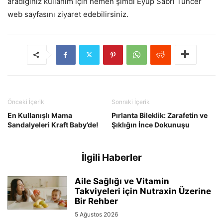
aradığınız kullanım için hemen şimdi Eyüp Sabri Tuncer
web sayfasını ziyaret edebilirsiniz.
Önceki İçerik
Sonraki İçerik
En Kullanışlı Mama
Pırlanta Bileklik: Zarafetin ve
Sandalyeleri Kraft Baby’de!
Şıklığın İnce Dokunuşu
İlgili Haberler
Aile Sağlığı ve Vitamin
Takviyeleri için Nutraxin Üzerine
Bir Rehber
5 Ağustos 2026