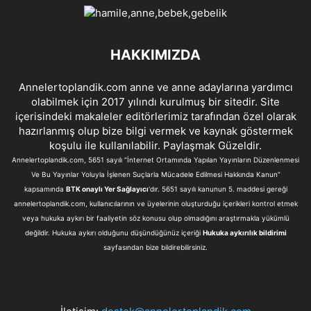
HAKKIMIZDA
Annelertoplandik.com anne ve anne adaylarına yardımcı
olabilmek için 2017 yılındı kurulmuş bir sitedir. Site
içerisindeki makaleler editörlerimiz tarafından özel olarak
hazırlanmış olup bize bilgi vermek ve kaynak göstermek
koşulu ile kullanılabilir. Paylaşmak Güzeldir.
Annelertoplandik.com, 5651 sayılı “İnternet Ortamında Yapılan Yayınların Düzenlenmesi
Ve Bu Yayınlar Yoluyla İşlenen Suçlarla Mücadele Edilmesi Hakkında Kanun”
kapsamında
BTK onaylı Yer Sağlayıcı
'dır. 5651 sayılı kanunun 5. maddesi gereği
annelertoplandik.com, kullanıcılarının ve üyelerinin oluşturduğu içerikleri kontrol etmek
veya hukuka aykırı bir faaliyetin söz konusu olup olmadığını araştırmakla yükümlü
değildir. Hukuka aykırı olduğunu düşündüğünüz içeriği
Hukuka aykırılık bildirimi
sayfasından bize bildirebilirsiniz.