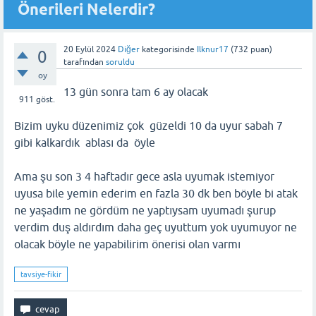
Önerileri Nelerdir?
20 Eylül 2024
Diğer
kategorisinde
Ilknur17
(
732
puan)
0
tarafından
soruldu
oy
13 gün sonra tam 6 ay olacak
911
göst.
Bizim uyku düzenimiz çok güzeldi 10 da uyur sabah 7
gibi kalkardık ablası da öyle
Ama şu son 3 4 haftadır gece asla uyumak istemiyor
uyusa bile yemin ederim en fazla 30 dk ben böyle bi atak
ne yaşadım ne gördüm ne yaptıysam uyumadı şurup
verdim duş aldırdım daha geç uyuttum yok uyumuyor ne
olacak böyle ne yapabilirim önerisi olan varmı
tavsiye-fikir