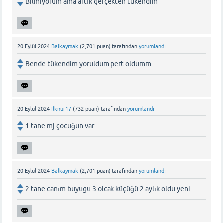
Bilmiyorum ama artık gerçekten tükendim
20 Eylül 2024
Balkaymak
(
2,701
puan)
tarafından
yorumlandı
Bende tükendim yoruldum pert oldumm
20 Eylül 2024
Ilknur17
(
732
puan)
tarafından
yorumlandı
1 tane mj çocuğun var
20 Eylül 2024
Balkaymak
(
2,701
puan)
tarafından
yorumlandı
2 tane canım buyugu 3 olcak küçüğü 2 aylık oldu yeni