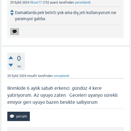
20 Eylül 2024
Ilknur17
(
732
puan)
tarafından
yorumlandı
Damaklarda pek belirti yok ama diş jeli kullanıyorum ise
yaramıyor galiba
0
oy
20 Eylül 2024
misafir
tarafından
cevaplandı
Bnmkide 6 aylık sabah erkenci .gündüz 4 kere
yatiriyorum. Az uyuyo zaten. Geceleri uyanyo sürekli
emiyor geri uyuyo bazen besikte salliyorum