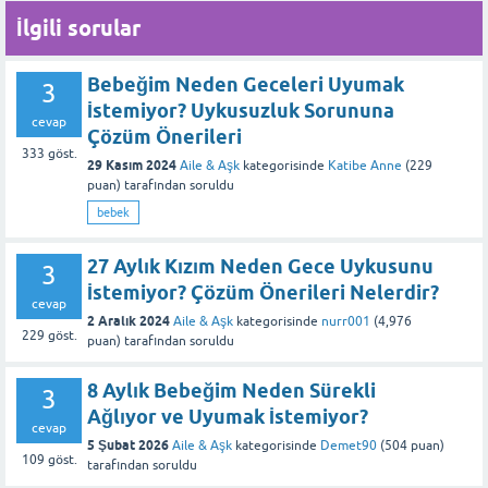
İlgili sorular
Bebeğim Neden Geceleri Uyumak
3
İstemiyor? Uykusuzluk Sorununa
cevap
Çözüm Önerileri
333
göst.
29 Kasım 2024
Aile & Aşk
kategorisinde
Katibe Anne
(
229
puan)
tarafından
soruldu
bebek
27 Aylık Kızım Neden Gece Uykusunu
3
İstemiyor? Çözüm Önerileri Nelerdir?
cevap
2 Aralık 2024
Aile & Aşk
kategorisinde
nurr001
(
4,976
229
göst.
puan)
tarafından
soruldu
8 Aylık Bebeğim Neden Sürekli
3
Ağlıyor ve Uyumak İstemiyor?
cevap
5 Şubat 2026
Aile & Aşk
kategorisinde
Demet90
(
504
puan)
109
göst.
tarafından
soruldu