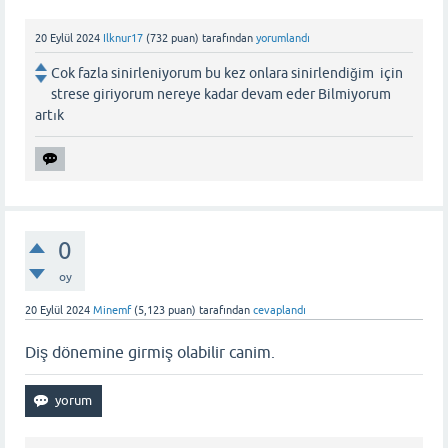
20 Eylül 2024
Ilknur17
(
732
puan)
tarafından
yorumlandı
Cok fazla sinirleniyorum bu kez onlara sinirlendiğim için
strese giriyorum nereye kadar devam eder Bilmiyorum
artık
0
oy
20 Eylül 2024
Minemf
(
5,123
puan)
tarafından
cevaplandı
Diş dönemine girmiş olabilir canim.