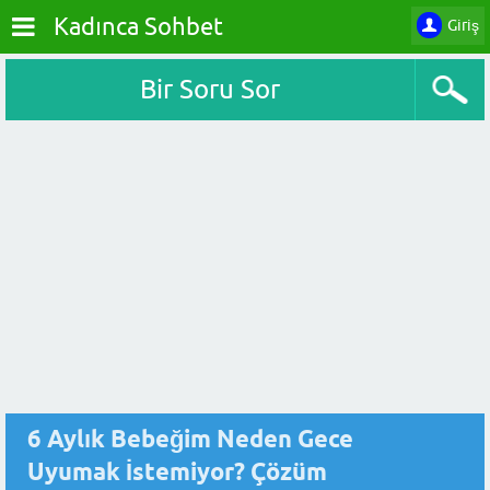
Kadınca Sohbet
Giriş
Bir Soru Sor
6 Aylık Bebeğim Neden Gece
Uyumak İstemiyor? Çözüm