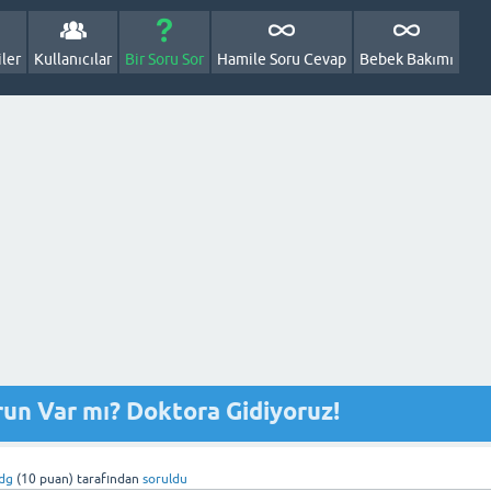
ler
Kullanıcılar
Bir Soru Sor
Hamile Soru Cevap
Bebek Bakımı
run Var mı? Doktora Gidiyoruz!
dg
(
10
puan)
tarafından
soruldu