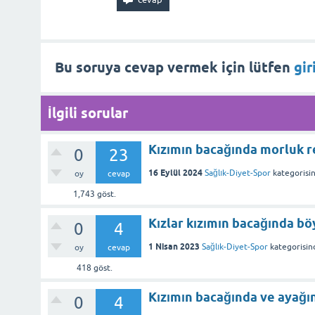
Bu soruya cevap vermek için lütfen
gir
İlgili sorular
Kızımın bacağında morluk r
0
23
16 Eylül 2024
Sağlık-Diyet-Spor
kategorisi
oy
cevap
1,743
göst.
Kızlar kızımın bacağında bö
0
4
1 Nisan 2023
Sağlık-Diyet-Spor
kategorisin
oy
cevap
418
göst.
Kızımın bacağında ve ayağın
0
4