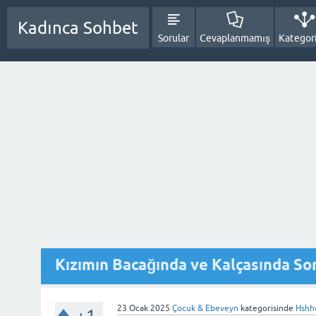
Kadınca Sohbet
Sorular
Cevaplanmamış
Kategori
Kızımın Bacağında ve Kalçasında So
23 Ocak 2025
Çocuk & Ebeveyn
kategorisinde
Hshh
+1