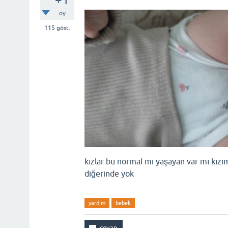
oy
115
göst.
kızlar bu normal mi yaşayan var mı kız
diğerinde yok
yardim
bebek