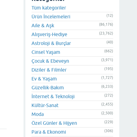
Tüm kategoriler
(12)
Ürün İncelemeleri
(86,176)
Aile & Aşk
(23,762)
Alışveriş-Hediye
(40)
Astroloji & Burçlar
(662)
Cinsel Yaşam
(3,971)
Çocuk & Ebeveyn
(195)
Diziler & Filmler
(1,727)
Ev & Yaşam
(6,233)
Güzellik-Bakım
(272)
İnternet & Teknoloji
(2,455)
Kültür-Sanat
(2,500)
Moda
(229)
Özel Günler & Hijyen
(306)
Para & Ekonomi