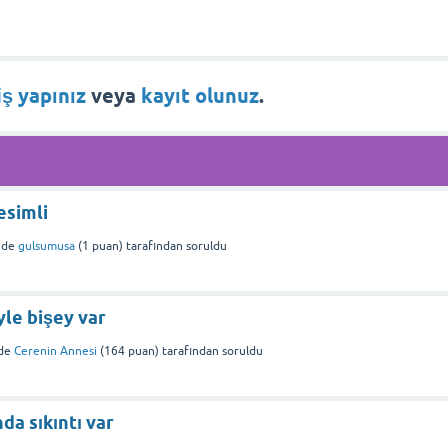
iş yapınız
veya
kayıt olunuz
.
esimli
nde
gulsumusa
(
1
puan)
tarafından
soruldu
yle bişey var
de
Cerenin Annesi
(
164
puan)
tarafından
soruldu
da sıkıntı var