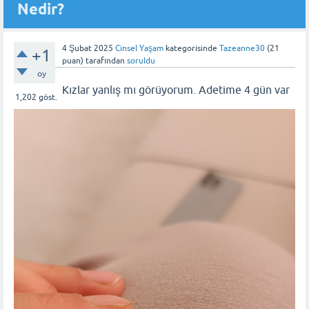
Nedir?
4 Şubat 2025
Cinsel Yaşam
kategorisinde
Tazeanne30
(
21
+1
puan)
tarafından
soruldu
oy
Kızlar yanlış mı görüyorum. Adetime 4 gün var
1,202
göst.