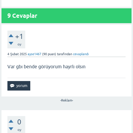
9
Cevaplar
+1
oy
4 Şubat 2025
ayse1467
(
90
puan)
tarafından
cevaplandı
Var gbı bende görüyorum hayrlı olsın
-Reklam-
0
oy