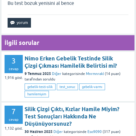
Bu test bozuk yenisini al bence
İlgili sorular
Nimo Erken Gebelik Testinde Silik
3
Çizgi Çıkması Hamilelik Belirtisi mi?
cevap
9 Temmuz 2025
Diğer
kategorisinde
Mnrmnrakl
(
14
puan)
1,916
göst.
tarafından
soruldu
gebelik-testi-silik
test_sonuc
gebelik-varmı
hamilemiyim
Silik Çizgi Çıktı, Kızlar Hamile Miyim?
7
Test Sonuçları Hakkında Ne
cevap
Düşünüyorsunuz?
1,132
göst.
30 Haziran 2025
Diğer
kategorisinde
Eso9090
(
317
puan)