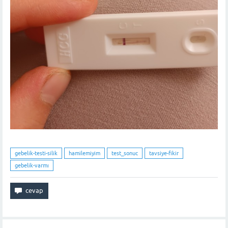
gebelik-testi-silik
hamilemiyim
test_sonuc
tavsiye-fikir
gebelik-varmı