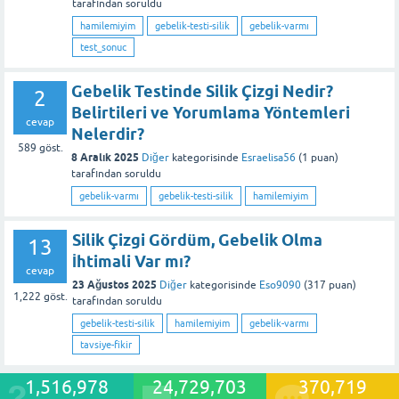
tarafından
soruldu
hamilemiyim
gebelik-testi-silik
gebelik-varmı
test_sonuc
Gebelik Testinde Silik Çizgi Nedir?
2
Belirtileri ve Yorumlama Yöntemleri
cevap
Nelerdir?
589
göst.
8 Aralık 2025
Diğer
kategorisinde
Esraelisa56
(
1
puan)
tarafından
soruldu
gebelik-varmı
gebelik-testi-silik
hamilemiyim
Silik Çizgi Gördüm, Gebelik Olma
13
İhtimali Var mı?
cevap
23 Ağustos 2025
Diğer
kategorisinde
Eso9090
(
317
puan)
1,222
göst.
tarafından
soruldu
gebelik-testi-silik
hamilemiyim
gebelik-varmı
tavsiye-fikir
1,516,978
24,729,703
370,719