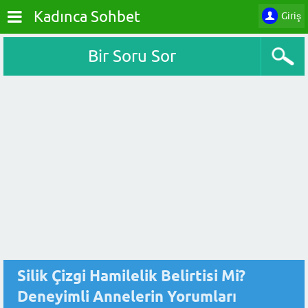
Kadınca Sohbet
Giriş
Bir Soru Sor
Silik Çizgi Hamilelik Belirtisi Mi?
Deneyimli Annelerin Yorumları