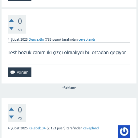
0
oy
4 Şubat 2025
Dunya.dln
(
783
puan)
tarafından
cevaplandı
Test bozuk canım iki çizgi olmalıydı bu ortadan geçiyor
-Reklam-
0
oy
4 Şubat 2025
Kelebek.34
(
2,153
puan)
tarafından
cevaplandı