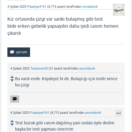
4 Şubat 2025
Papatya4161
(
6,715
puan)
tarafından
cevaplandı
Kız ortasında çizgi var sanki bulaşmış gibi test
bide erken gebelik yapsaydın daha iyidi canım hemen
çıkardı
4 Şubat 2025
Tazeanne30
(
21
puan)
tarafından
yorumlandı
Bu vardı evde. Köydeyiz bi de. Bulaştığı için midir sence
bu çizgi
4 Şubat 2025
Papatya4161
(
6,715
puan)
tarafından
yorumlandı
Test bozuk gibi canım dağılmış yani ondan öyle dedim
başka bir test yapmanı öneririm