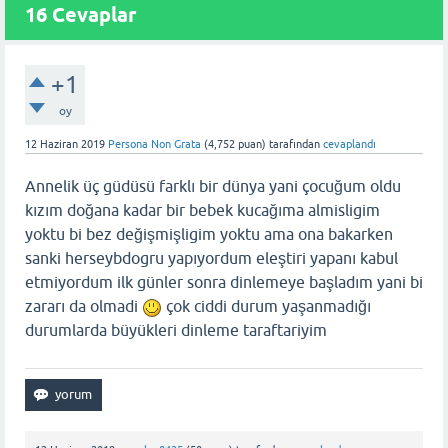
16
Cevaplar
+1
oy
12 Haziran 2019
Persona Non Grata
(
4,752
puan)
tarafından
cevaplandı
Annelik üç güdüsü farklı bir dünya yani çocuğum oldu
kızım doğana kadar bir bebek kucağıma almisligim
yoktu bi bez değişmişligim yoktu ama ona bakarken
sanki herseybdogru yapıyordum eleştiri yapanı kabul
etmiyordum ilk günler sonra dinlemeye başladım yani bi
zararı da olmadi
çok ciddi durum yaşanmadığı
durumlarda büyükleri dinleme taraftariyim