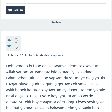
-Reklam-
0
oy
12 Haziran 2019
misafir
tarafından
cevaplandı
Heh benden bi tane daha. Kayinvalidemi cok severim
Allah var hic tartismamiz bile olmadi iyi bi kadindir.
Lakin bebegimlr.ilgili ne yapsam düzeltmeye çalışıyo. Iki
ruzgar oluyo üşüdü bi güneş görüyo cok sıcak. Daha 1
aylik bebek koltuga koyuyorum ay düşer. Dönemiyo bile
nasil düşsün. Puseti yere koyuyorum aman yerde
olmaz. Sürekli böyle yapınca eğer dogru bsey söylüyosa
bile batıyo bna. Yapasim bakasim.gelmiyo. Sanki ben