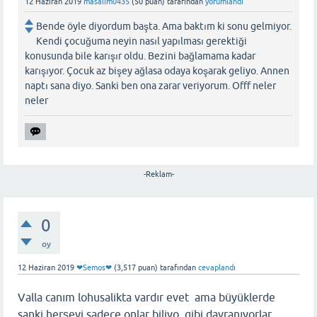
12 Haziran 2019
masalım0435
(
50
puan)
tarafından
yorumlandı
Bende öyle diyordum başta. Ama baktım ki sonu gelmiyor.
Kendi çocuğuma neyin nasıl yapılması gerektiği
konusunda bile karışır oldu. Bezini bağlamama kadar
karışıyor. Çocuk az bişey ağlasa odaya koşarak geliyo. Annen
naptı sana diyo. Sanki ben ona zarar veriyorum. Offf neler
neler
-Reklam-
0
oy
12 Haziran 2019
❤Semos❤
(
3,517
puan)
tarafından
cevaplandı
Valla canım lohusalikta vardır evet ama büyüklerde
sanki herşeyi sadece onlar biliyo gibi davranıyorlar