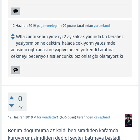
12 Haziran 2019
paşammelegim
(
90
puan)
tarafından
yorumlandı
Wlla canm senin yine iyi 2 ay kalcak yaninda bn beraber
yasiyorm bn ne cektim halada cekiyorm ya .esimde
anasinin oglu anasi ne yapiyo ne ediyo kendi tarafina
cekmeyi beceriyo sinsiler cunku biz onlar gbi olamiyorz ki
0
oy
12 Haziran 2019
V for vendetta❣
(
636
puan)
tarafından
cevaplandı
Benim dogumuma az kaldi ben simdiden kafamda
kuruyorum.simdiden dedigi seyler batmaya basladi.