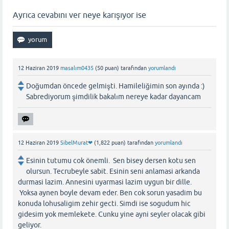
Ayrıca cevabını ver neye karışıyor ise
12 Haziran 2019
masalım0435
(
50
puan)
tarafından
yorumlandı
Doğumdan öncede gelmişti. Hamileliğimin son ayında :)
Sabrediyorum şimdilik bakalım nereye kadar dayancam
12 Haziran 2019
SibelMurat❤
(
1,822
puan)
tarafından
yorumlandı
Esinin tutumu cok önemli. Sen bisey dersen kotu sen
olursun. Tecrubeyle sabit. Esinin seni anlamasi arkanda
durmasi lazim. Annesini uyarmasi lazim uygun bir dille.
Yoksa aynen boyle devam eder. Ben cok sorun yasadim bu
konuda lohusaligim zehir gecti. Simdi ise sogudum hic
gidesim yok memlekete. Cunku yine ayni seyler olacak gibi
geliyor.