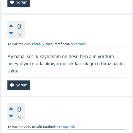
0
oy
12 Haziran 2019
Ebsah
(
7
puan)
tarafından
cevaplandı
Ay bana sor bi kaynanam ne dese ben aliniyordum
bisey diyince oda aliniyordu cok karisik gecri biraz azaldi
sukur
0
oy
12 Haziran 2019
misafir
tarafından
cevaplandı