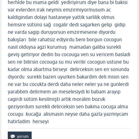
herhlde bu mama geldi yediriyirum diye bana bi bakisi
var evlerden irak neymis emzirmiyormusum ac
kaldigindan dolayi hastaneye yattik sarlilik olmus
hemsire sütünü sağ cogalir dedi sagarken gelip gidip
ne varda sagip duruyorsun emzirmesene diyordu
bakışları bile rahatsiz ediyirdu beni borgun cocogun
nasil olduysa agzi kurumuş mamadan galiba surekli
geviş getiriyor dedin bu cocouga ven su vericem basladi
sen ne bilirsin cocouga su mu verilir cocogun ustune bu
kadar olma abartma birseyi delirceksin sen en sonunda
diyordu surekli bazen uyurken bakardim deli misin sen
ne var bu cocukta derdi daha neler neler ya ne gunlerdi
yarabbim delirmem an meselesiydi ki babam arayıp
cagirdi sütüm kesilmişti artik moralim bozuk
geziyordum surekli delirceksin sen bakma cocuga alma
cocugu kucağa alismasin neyse daha gazla yazmiycam
hatirladim herseyi