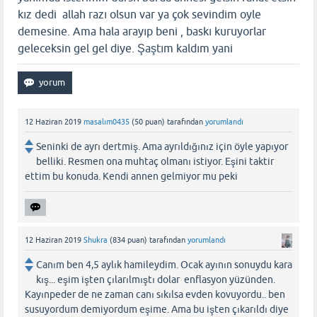
kız dedi allah razı olsun var ya çok sevindim oyle
demesine. Ama hala arayıp beni , baskı kuruyorlar
geleceksin gel gel diye. Şaştım kaldım yani
12 Haziran 2019
masalım0435
(
50
puan)
tarafından
yorumlandı
Seninki de ayrı dertmiş. Ama ayrıldığınız için öyle yapıyor
belliki. Resmen ona muhtaç olmanı istiyor. Eşini taktir
ettim bu konuda. Kendi annen gelmiyor mu peki
12 Haziran 2019
Shukra
(
834
puan)
tarafından
yorumlandı
Canım ben 4,5 aylık hamileydim. Ocak ayının sonuydu kara
kış... eşim işten çılarılmıştı dolar enflasyon yüzünden.
Kayınpeder de ne zaman canı sıkılsa evden kovuyordu.. ben
susuyordum demiyordum eşime. Ama bu işten çıkarıldı diye