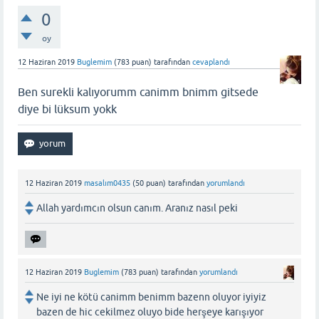
0
oy
12 Haziran 2019
Buglemim
(
783
puan)
tarafından
cevaplandı
Ben surekli kalıyorumm canimm bnimm gitsede
diye bi lüksum yokk
12 Haziran 2019
masalım0435
(
50
puan)
tarafından
yorumlandı
Allah yardımcın olsun canım. Aranız nasıl peki
12 Haziran 2019
Buglemim
(
783
puan)
tarafından
yorumlandı
Ne iyi ne kötü canimm benimm bazenn oluyor iyiyiz
bazen de hic cekilmez oluyo bide herşeye karışıyor