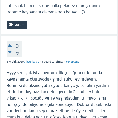
lohusalık bence üstüne balla pekmez olmuş canım
Benim^ kaynanam da bana hep batiyor :))
0
oy
5 Aralık 2020
Ahsenkayra
(
8
puan)
tarafından
cevaplandı
Ayyy seni çok iyi anlıyorum. İlk çocuğum oldugunda
kaynanamla oturuyoduk şimdi sukur evimdeyim.
Benimki de aksine yattı uyudu banyo yaptıralım yardım
et dedim duymazdan geldi gecenin 2 sinde eşimle
yikadik kırklı çocuğu ve 19 yaşındaydım. Bilmiyor ama
her şeyi de biliyomus gibi konuşuyor. Doktor düşük riski
var dedi ondan bisey olmaz eltine de öyle dediler dedi
eşim bile dalga geçti profosor konuştu diye. Her kesin