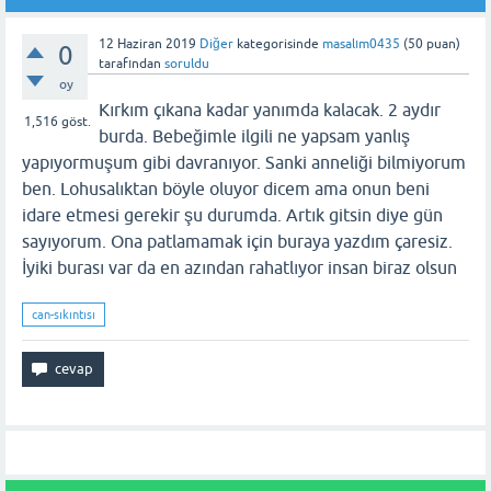
12 Haziran 2019
Diğer
kategorisinde
masalım0435
(
50
puan)
0
tarafından
soruldu
oy
Kırkım çıkana kadar yanımda kalacak. 2 aydır
1,516
göst.
burda. Bebeğimle ilgili ne yapsam yanlış
yapıyormuşum gibi davranıyor. Sanki anneliği bilmiyorum
ben. Lohusalıktan böyle oluyor dicem ama onun beni
idare etmesi gerekir şu durumda. Artık gitsin diye gün
sayıyorum. Ona patlamamak için buraya yazdım çaresiz.
İyiki burası var da en azından rahatlıyor insan biraz olsun
can-sıkıntısı