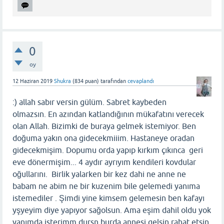
0
oy
12 Haziran 2019
Shukra
(
834
puan)
tarafından
cevaplandı
:) allah sabır versin gülüm. Sabret kaybeden
olmazsın. En azından katlandığının mükafatını verecek
olan Allah. Bizimki de buraya gelmek istemiyor. Ben
doğuma yakın ona gidecekmiiim. Hastaneye oradan
gidecekmişim. Dopumu orda yapıp kırkım çıkınca geri
eve dönermişim... 4 aydır ayrıyım kendileri kovdular
oğullarını. Birlik yalarken bir kez dahi ne anne ne
babam ne abim ne bir kuzenim bile gelemedi yanıma
istemediler . Şimdi yine kimsem gelemesin ben kafayı
yşyeyim diye yapıyor sağolsun. Ama eşim dahil oldu yok
yanımda isterimm dursn burda annesi gelsin rahat etsin