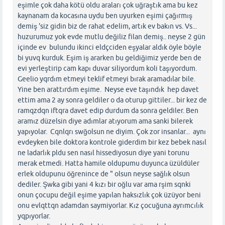
eşimle çok daha kötü oldu araları çok uğraştık ama bu kez
kaynanam da kocasına uydu ben uyurken eşimi çağırmış
demiş 'siz gidin biz de rahat edelim, artık ev bakın vs. Vs...
huzurumuz yok evde mutlu değiliz filan demiş.. neyse 2 gün
içinde ev bulundu ikinci eldçciden eşyalar aldık öyle böyle
bi yuvq kurduk. Eşim iş ararken bu geldiğimiz yerde ben de
evi yerleştirip cam kapı duvar siliyordum koli taşıyordum.
Geelio yqrdım etmeyi teklif etmeyi bırak aramadılar bile.
Yine ben arattırdım eşime. Neyse eve taşındık hep davet
ettim ama 2 ay sonra geldiler o da oturup gittiler... bir kez de
ramqzdqn iftqra davet edip durdum da sonra geldiler. Ben
aramız düzelsin diye adımlar atıyorum ama sanki bilerek
yapıyolar. Cqnlqrı swğolsun ne diyim. Çok zor insanlar... aynı
evdeyken bile doktora kontrole giderdim bir kez bebek nasıl
ne ladarlık pldu sen nasıl hissediyosun diye yani torunu
merak etmedi. Hatta hamile oldupumu duyunca üzüldüler
erlek oldupunu öğrenince de " olsun neyse sağlık olsun
dediler. Şwka gibi yani 4 kızı bir oğlu var ama rşim sqnki
onun çocupu değil eşime yapılan haksızlık çok üzüyor beni
onu evlqttqn adamdan saymiyorlar. Kız çocuğuna ayrımcılık
yqpıyorlar.