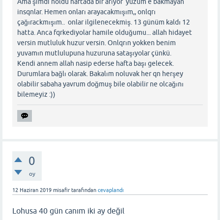
Ama şimdi noldu haftada bir arıyor yüzüm e bakmayan
insqnlar. Hemen onları arayacakmışım,, onlqrı
çağırackmışım.. onlar ilgilenecekmiş. 13 günüm kaldı 12
hatta. Anca fqrkediyolar hamile olduğumu... allah hidayet
versin mutluluk huzur versin. Onlqrın yokken benim
yuvamın mutlulupuna huzuruna sataşıyolar çünkü.
Kendi annem allah nasip ederse hafta başı gelecek.
Durumlara bağlı olarak. Bakalım noluvak her qn herşey
olabilir sabaha yavrum doğmuş bile olabilir ne olcağını
bilemeyiz :))
0
oy
12 Haziran 2019
misafir
tarafından
cevaplandı
Lohusa 40 gün canım iki ay değil