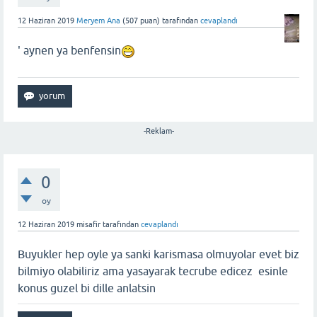
12 Haziran 2019
Meryem Ana
(
507
puan)
tarafından
cevaplandı
' aynen ya benfensin
-Reklam-
0
oy
12 Haziran 2019
misafir
tarafından
cevaplandı
Buyukler hep oyle ya sanki karismasa olmuyolar evet biz
bilmiyo olabiliriz ama yasayarak tecrube edicez esinle
konus guzel bi dille anlatsin