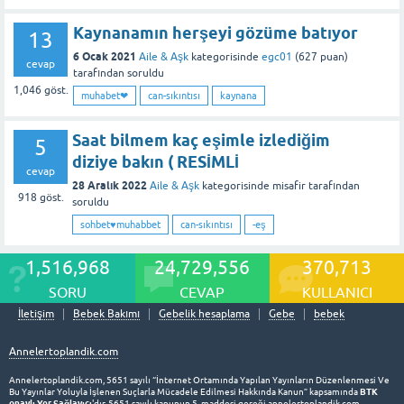
Kaynanamın herşeyi gözüme batıyor
13
6 Ocak 2021
Aile & Aşk
kategorisinde
egc01
(
627
puan)
cevap
tarafından
soruldu
1,046
göst.
muhabet❤
can-sıkıntısı
kaynana
Saat bilmem kaç eşimle izlediğim
5
diziye bakın ( RESİMLİ
cevap
28 Aralık 2022
Aile & Aşk
kategorisinde
misafir
tarafından
918
göst.
soruldu
sohbet♥️muhabbet
can-sıkıntısı
-eş
1,516,968
24,729,556
370,713
SORU
CEVAP
KULLANICI
İletişim
Bebek Bakımı
Gebelik hesaplama
Gebe
bebek
Annelertoplandik.com
Annelertoplandik.com, 5651 sayılı “İnternet Ortamında Yapılan Yayınların Düzenlenmesi Ve
BTK
Bu Yayınlar Yoluyla İşlenen Suçlarla Mücadele Edilmesi Hakkında Kanun” kapsamında
onaylı Yer Sağlayıcı
'dır. 5651 sayılı kanunun 5. maddesi gereği annelertoplandik.com,