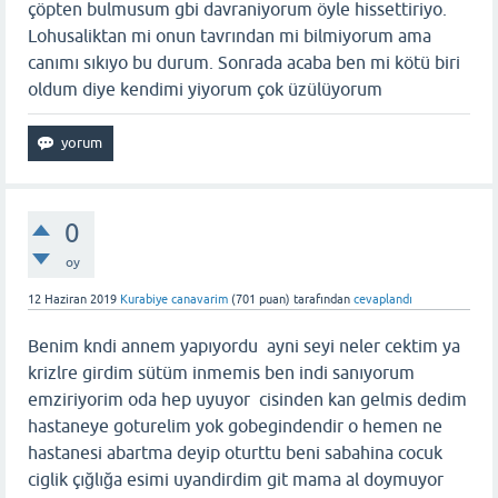
çöpten bulmusum gbi davraniyorum öyle hissettiriyo.
Lohusaliktan mi onun tavrından mi bilmiyorum ama
canımı sıkıyo bu durum. Sonrada acaba ben mi kötü biri
oldum diye kendimi yiyorum çok üzülüyorum
0
oy
12 Haziran 2019
Kurabiye canavarim
(
701
puan)
tarafından
cevaplandı
Benim kndi annem yapıyordu ayni seyi neler cektim ya
krizlre girdim sütüm inmemis ben indi sanıyorum
emziriyorim oda hep uyuyor cisinden kan gelmis dedim
hastaneye goturelim yok gobegindendir o hemen ne
hastanesi abartma deyip oturttu beni sabahina cocuk
ciglik çığlığa esimi uyandirdim git mama al doymuyor