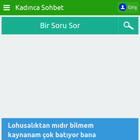
Kadınca Sohbet
Giriş
Bir Soru Sor
Lohusalıktan mıdır bilmem
kaynanam çok batıyor bana