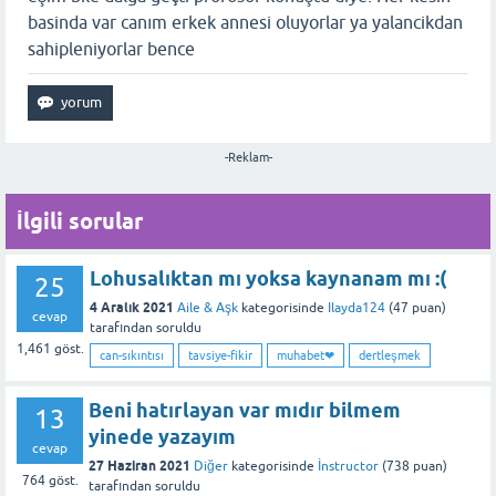
basinda var canım erkek annesi oluyorlar ya yalancikdan
sahipleniyorlar bence
-Reklam-
İlgili sorular
Lohusalıktan mı yoksa kaynanam mı :(
25
4 Aralık 2021
Aile & Aşk
kategorisinde
Ilayda124
(
47
puan)
cevap
tarafından
soruldu
1,461
göst.
can-sıkıntısı
tavsiye-fikir
muhabet❤
dertleşmek
Beni hatırlayan var mıdır bilmem
13
yinede yazayım
cevap
27 Haziran 2021
Diğer
kategorisinde
İnstructor
(
738
puan)
764
göst.
tarafından
soruldu