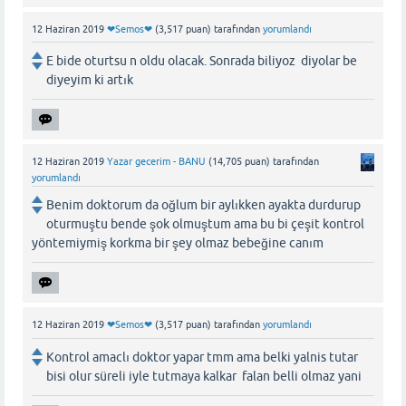
12 Haziran 2019
❤Semos❤
(
3,517
puan)
tarafından
yorumlandı
E bide oturtsu n oldu olacak. Sonrada biliyoz diyolar be
diyeyim ki artık
12 Haziran 2019
Yazar gecerim - BANU
(
14,705
puan)
tarafından
yorumlandı
Benim doktorum da oğlum bir aylıkken ayakta durdurup
oturmuştu bende şok olmuştum ama bu bi çeşit kontrol
yöntemiymiş korkma bir şey olmaz bebeğine canım
12 Haziran 2019
❤Semos❤
(
3,517
puan)
tarafından
yorumlandı
Kontrol amaclı doktor yapar tmm ama belki yalnis tutar
bisi olur süreli iyle tutmaya kalkar falan belli olmaz yani