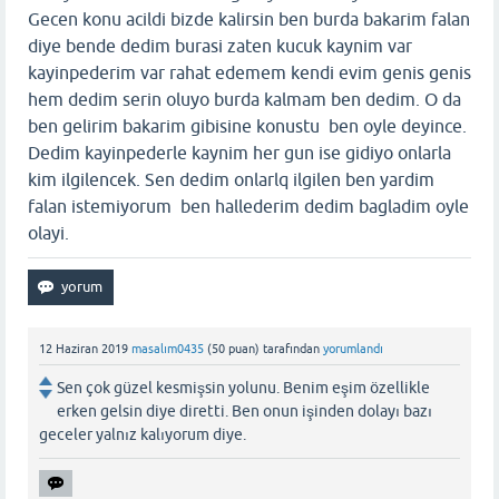
Gecen konu acildi bizde kalirsin ben burda bakarim falan
diye bende dedim burasi zaten kucuk kaynim var
kayinpederim var rahat edemem kendi evim genis genis
hem dedim serin oluyo burda kalmam ben dedim. O da
ben gelirim bakarim gibisine konustu ben oyle deyince.
Dedim kayinpederle kaynim her gun ise gidiyo onlarla
kim ilgilencek. Sen dedim onlarlq ilgilen ben yardim
falan istemiyorum ben hallederim dedim bagladim oyle
olayi.
12 Haziran 2019
masalım0435
(
50
puan)
tarafından
yorumlandı
Sen çok güzel kesmişsin yolunu. Benim eşim özellikle
erken gelsin diye diretti. Ben onun işinden dolayı bazı
geceler yalnız kalıyorum diye.