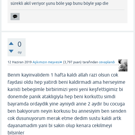
sürekli akil veriyor şunu böle yap bunu böyle yap die
0
oy
12 Haziran 2019
Aşkımızın meyvesi♥️
(
3,797
puan)
tarafından
cevaplandı
Benm kayinvalidem 1 hafta kaldı allah razi olsun cok
faydasi oldu hep yatirdi beni kaldirmadi ama herseyime
karisti bebegimle birbirimizi yeni yeni keşfettigimiz bi
donemde panik atakligiyla hep beni korkuttu simdi
bayramda ordaydik yine ayniydi anne 2 aydir bu cocuga
ben bakiyorum neyin korkusu bu annesiyim ben senden
cok dusunuyorum merak etme dedim sustu kaldi artk
dayanamadim yani bi sakin olup kenara cekilmeyi
bilsinler