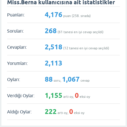
Miss.Berna kullanıcısına ait istatistikler
4,176
Puanları:
puan (
258
. sırada)
268
Soruları:
(
61
tanesi en iyi cevap seçildi)
2,518
Cevapları:
(
12
tanesi en iyi cevap seçildi)
2,113
Yorumları:
88
1,067
Oyları:
soru,
cevap
1,155
0
Verdiği Oylar:
artı oy,
eksi oy
222
0
Aldığı Oylar:
artı oy,
eksi oy