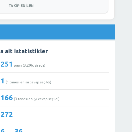
TAKIP EDILEN
a ait istatistikler
251
puan (
3,206
. sırada)
1
(
1
tanesi en iyi cevap seçildi)
166
(
3
tanesi en iyi cevap seçildi)
272
6
36