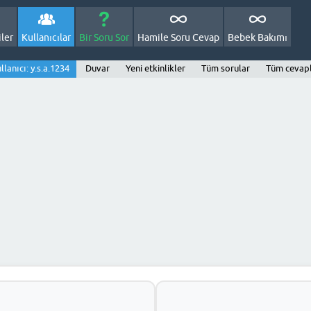
ler
Kullanıcılar
Bir Soru Sor
Hamile Soru Cevap
Bebek Bakımı
llanıcı: y.s.a.1234
Duvar
Yeni etkinlikler
Tüm sorular
Tüm cevap