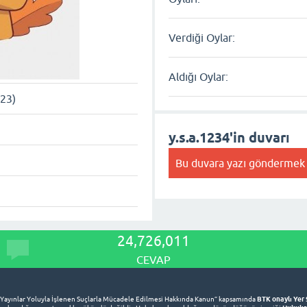
Verdiği Oylar:
Aldığı Oylar:
023)
y.s.a.1234'in duvarı
Bu duvara yazı göndermek 
24,726,011
CEVAP
BTK onaylı Yer 
 Yayınlar Yoluyla İşlenen Suçlarla Mücadele Edilmesi Hakkında Kanun” kapsamında