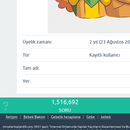
Üyelik zamanı:
2 yıl (23 Ağustos 2
Tür:
Kayıtlı kullanıcı
Tam adı:
Yer:
1,516,692
SORU
İletişim
Bebek Bakımı
Gebelik hesaplama
Gebe
bebek
Annelertoplandik.com, 5651 sayılı “İnternet Ortamında Yapılan Yayınların Düzenlenmesi Ve Bu