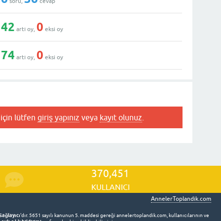
soru,
cevap
42
0
artı oy,
eksi oy
74
0
artı oy,
eksi oy
için lütfen
giriş yapınız
veya
kayıt olunuz
.
370,451
KULLANICI
AnnelerToplandik.com
Sağlayıcı
'dır. 5651 sayılı kanunun 5. maddesi gereği annelertoplandik.com, kullanıcılarının ve