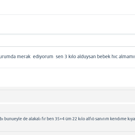
 durumda merak ediyorum sen 3 kılo alduysan bebek hıc almamı
ı bunueyle de alakalı fır ben 35+4 üm 22 kılo alfıö sanırım kendıme kıy