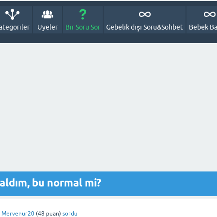
ategoriler
Üyeler
Bir Soru Sor
Gebelik dışı Soru&Sohbet
Bebek Ba
 aldım, bu normal mi?
Mervenur20
(
48
puan)
sordu