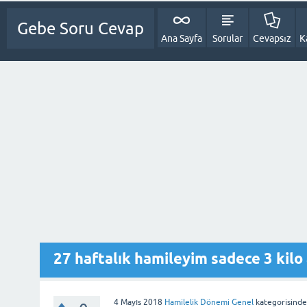
Gebe Soru Cevap
Ana Sayfa
Sorular
Cevapsız
K
27 haftalık hamileyim sadece 3 kilo
4 Mayıs 2018
Hamilelik Dönemi Genel
kategorisinde