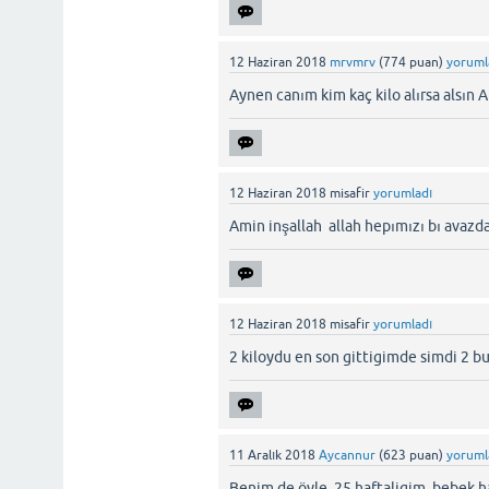
12 Haziran 2018
mrvmrv
(
774
puan)
yoruml
Aynen canım kim kaç kilo alırsa alsın 
12 Haziran 2018
misafir
yorumladı
Amin inşallah allah hepımızı bı avazda
12 Haziran 2018
misafir
yorumladı
2 kiloydu en son gittigimde simdi 2 
11 Aralık 2018
Aycannur
(
623
puan)
yoruml
Benim de öyle, 25 haftaligim, bebek h