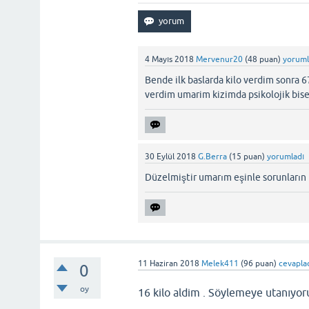
4 Mayıs 2018
Mervenur20
(
48
puan)
yoruml
Bende ilk baslarda kilo verdim sonra 6
verdim umarim kizimda psikolojik bise
30 Eylül 2018
G.Berra
(
15
puan)
yorumladı
Düzelmiştir umarım eşinle sorunların b
11 Haziran 2018
Melek411
(
96
puan)
cevapla
0
oy
16 kilo aldim . Söylemeye utanıyoru