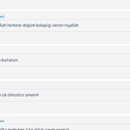
adı
Allah herkese doğum kolaylığı versin inşallah
 kurtarsın
bucuk olmustur umarim
adı
afta önde ben 3 kg aldım gayet normal.