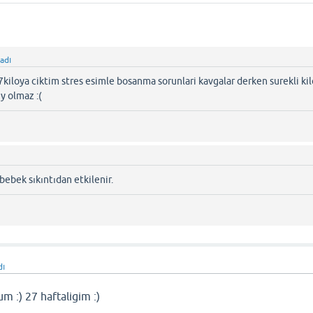
adı
7kiloya ciktim stres esimle bosanma sorunlari kavgalar derken surekli kil
y olmaz :(
ebek sıkıntıdan etkilenir.
dı
m :) 27 haftaligim :)