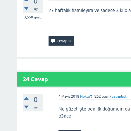
0
oy
27 haftalik hamileyim ve sadece 3 kilo 
3,550
göst.
24 Cevap
4 Mayıs 2018
Nokta❣
(
252
puan)
cevapladı
0
oy
Ne güzel işte ben ilk doğumum da 
b3nce