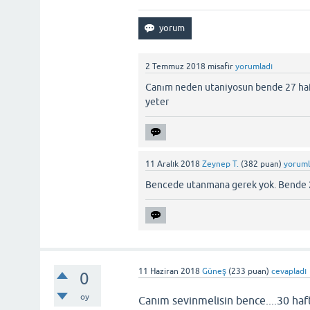
2 Temmuz 2018
misafir
yorumladı
Canım neden utaniyosun bende 27 hafta
yeter
11 Aralık 2018
Zeynep T.
(
382
puan)
yoruml
Bencede utanmana gerek yok. Bende 27. 
11 Haziran 2018
Güneş
(
233
puan)
cevapladı
0
oy
Canım sevinmelisin bence....30 haf