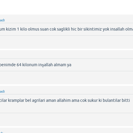
adı
m kizim 1 kilo olmus suan cok saglikli hic bir sikintimiz yok insallah olma
 benimde 64 kilonum inşallah almam ya
adı
tilar kramplar bel agrilari aman allahim ama cok sukur ki bulantilar bitti