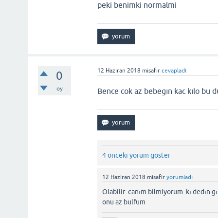
peki benimki normalmi
12 Haziran 2018
misafir
cevapladı
0
oy
Bence cok az bebegın kac kılo bu
4 önceki yorum göster
12 Haziran 2018
misafir
yorumladı
Olabilir canım bilmiyorum kı dedın gıb
onu az bulfum