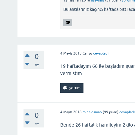
12 Haziran 2018
asaylnas
(
51
puan)
yorumla
Bulantilariniz kaçıncı haftada bitti ac
4 Mayıs 2018
Cansu
cevapladı
0
oy
19 haftadayım 66 ile başladım şuan
vermistim
4 Mayıs 2018
mina osman
(
99
puan)
cevapladı
0
oy
Bende 26 haftalık hamileyim 2kilo a