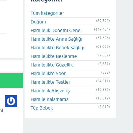
Tüm kategoriler
(89,792)
Doğum
(447,454)
Hamilelik Dönemi Genel
(67,626)
Hamilelikte Anne Sağlığı
(63,095)
Hamilelikte Bebek Sağlığı
(7,837)
Hamilelikte Beslenme
(2,681)
Hamilelikte Güzellik
(538)
Hamilelikte Spor
(24,911)
Hamilelikte Testler
(10,872)
Hamilelik Alışveriş
(16,619)
Hamile Kalamama
(3,012)
Tüp Bebek
al