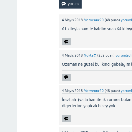
4 Mayıs 2018
Mervenur20
(
48
puan)
yoruml
61 kiloyla hamile kaldim suan 64 kiloyu
4 Mayıs 2018
Nokta❣
(
252
puan)
yorumladı
Ozaman ne güzel bu ikinci gebeliğim
4 Mayıs 2018
Mervenur20
(
48
puan)
yoruml
İnsallah :)valla hamilelik zormus bulan
digerlerine yapicak bisey yok