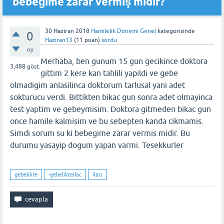
bebeğime zarar vermiş midir?
30 Haziran 2018
Hamilelik Dönemi Genel
kategorisinde
0
Haziran13
(
11
puan)
sordu
oy
Merhaba, ben gunum 15 gun gecikince doktora
3,488
göst.
gittim 2 kere kan tahlili yapildi ve gebe
olmadigim anlasilinca doktorum tarlusal yani adet
sokturucu verdi. Bittikten bikac gun sonra adet olmayinca
test yaptim ve gebeymisim. Doktora gitmeden bikac gun
once hamile kalmisim ve bu sebepten kanda cikmamis.
Simdi sorum su ki bebegime zarar vermis midir. Bu
durumu yasayip dogum yapan varmi. Tesekkurler
gebelikte
-gebelikteilac
ilacı