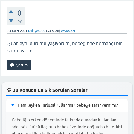
0
oy
23 Mart 2021
Rukiye5260
(
53
puan)
cevapladı
Şuan aynı durumu yaşıyorum, bebeğinde herhangi bir
sorun var mı ..
💡 Bu Konuda En Sık Sorulan Sorular
Hamileyken Tarlusal kullanmak bebeğe zarar verir mi?
▶
Gebeliğin erken döneminde farkında olmadan kullanılan
adet söktürücü ilaçların bebek üzerinde doğrudan bir etkisi
olup olmadığını belirlemek için mutlaka bir kadın