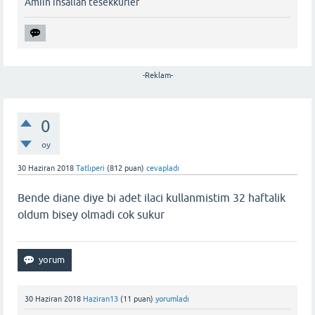
Amiin insallah tesekkurler
-Reklam-
0
oy
30 Haziran 2018
Tatlıperi
(
812
puan)
cevapladı
Bende diane diye bi adet ilaci kullanmistim 32 haftalik
oldum bisey olmadi cok sukur
30 Haziran 2018
Haziran13
(
11
puan)
yorumladı