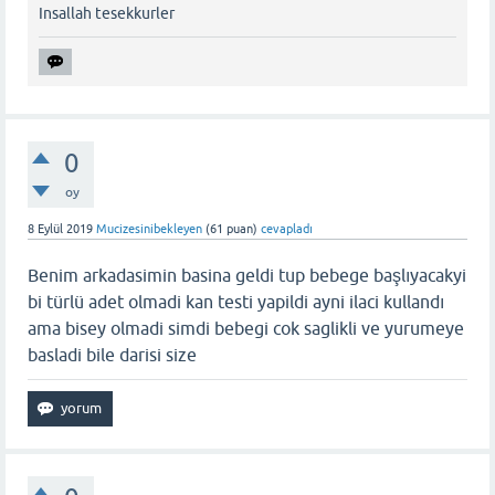
Insallah tesekkurler
0
oy
8 Eylül 2019
Mucizesinibekleyen
(
61
puan)
cevapladı
Benim arkadasimin basina geldi tup bebege başlıyacakyi
bi türlü adet olmadi kan testi yapildi ayni ilaci kullandı
ama bisey olmadi simdi bebegi cok saglikli ve yurumeye
basladi bile darisi size