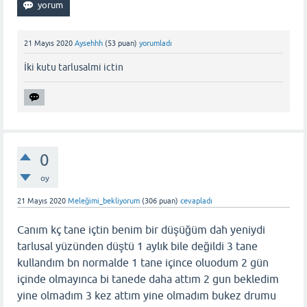
21 Mayıs 2020
Aysehhh
(
53
puan)
yorumladı
İki kutu tarlusalmi ictin
0
oy
21 Mayıs 2020
Meleğimi_bekliyorum
(
306
puan)
cevapladı
Canım kç tane içtin benim bir düşüğüm dah yeniydi
tarlusal yüzünden düştü 1 aylık bile değildi 3 tane
kullandım bn normalde 1 tane içince oluodum 2 gün
içinde olmayınca bi tanede daha attım 2 gun bekledim
yine olmadım 3 kez attım yine olmadım bukez drumu