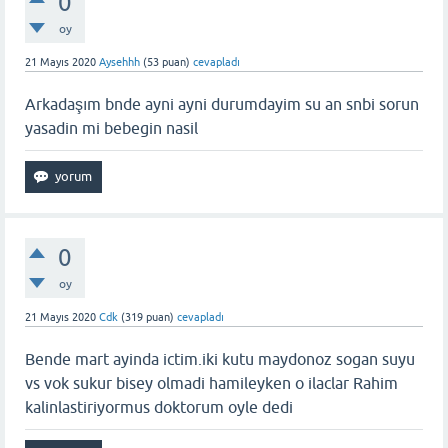
0
oy
21 Mayıs 2020
Aysehhh
(
53
puan)
cevapladı
Arkadaşım bnde ayni ayni durumdayim su an snbi sorun
yasadin mi bebegin nasil
0
oy
21 Mayıs 2020
Cdk
(
319
puan)
cevapladı
Bende mart ayinda ictim.iki kutu maydonoz sogan suyu
vs vok sukur bisey olmadi hamileyken o ilaclar Rahim
kalinlastiriyormus doktorum oyle dedi