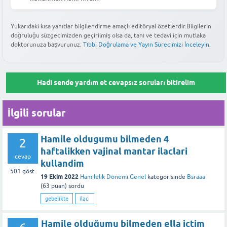
Bu yanıt faydalı oldu mu?
yoğunluğuna bağlıdır. Bu durumla karşılaşan birçok kadın sağlıklı
durumu değerlendirilir.
Kanda çıkmayan bir gebelik sonrası adet söktürücü kullanmak,
doğum gerçekleştirebilmektedir; ancak risk değerlendirmesi için
genellikle döllenmenin çok yeni gerçekleştiği ve hormon
Yukarıdaki kısa yanıtlar bilgilendirme amaçlı editöryal özetlerdir.Bilgilerin
mutlaka beta-hCG değerleri ve ultrason bulguları üzerinden
Bu yanıt faydalı oldu mu?
doğruluğu süzgecimizden geçirilmiş olsa da, tanı ve tedavi için mutlaka
seviyelerinin henüz testlerde saptanamadığı durumlarda
hekiminizle görüşerek tıbbi bir risk analizi yaptırmanız en doğru
doktorunuza başvurunuz.
Tıbbi Doğrulama ve Yayın Sürecimizi İnceleyin.
yaşanmaktadır. Bu durumun bebek üzerindeki olası etkileri
adımdır.
hakkında net bilgi almak için doktorunuzla gebelik haftanızı
netleştirmeli ve düzenli prenatal kontrollerinize başlamalısınız.
Bu yanıt faydalı oldu mu?
Hadi sende yardım et cevapsız soruları bitirelim
Bu yanıt faydalı oldu mu?
İlgili sorular
Hamile oldugumu bilmeden 4
2
haftalikken vajinal mantar ilaclari
cevap
kullandim
501
göst.
19 Ekim 2022
Hamilelik Dönemi Genel
kategorisinde
Bsraaa
(
63
puan)
sordu
gebelikte
ilacı
Hamile olduğumu bilmeden ella ictim