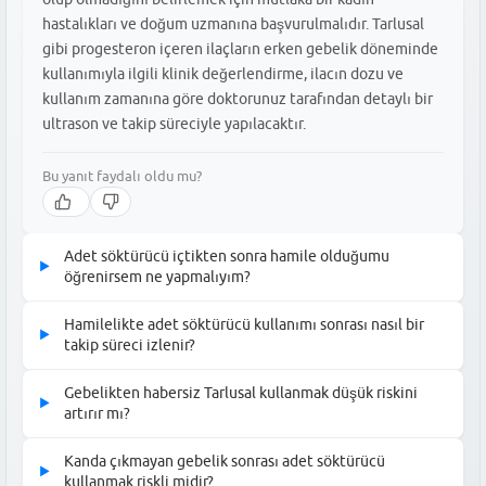
hastalıkları ve doğum uzmanına başvurulmalıdır. Tarlusal
gibi progesteron içeren ilaçların erken gebelik döneminde
kullanımıyla ilgili klinik değerlendirme, ilacın dozu ve
kullanım zamanına göre doktorunuz tarafından detaylı bir
ultrason ve takip süreciyle yapılacaktır.
Bu yanıt faydalı oldu mu?
Adet söktürücü içtikten sonra hamile olduğumu
▶
öğrenirsem ne yapmalıyım?
Adet söktürücü kullandıktan sonra gebelik testi sonucunuzun
Hamilelikte adet söktürücü kullanımı sonrası nasıl bir
▶
pozitif olduğunu öğrenirseniz, vakit kaybetmeden ilacı reçete
takip süreci izlenir?
eden doktorunuzla iletişime geçmelisiniz. Doktorunuz, ilacın
Hamilelikte adet söktürücü kullanımı sonrası izlenen süreç,
son dozundan itibaren geçen süreyi ve gebelik haftanızı dikkate
Gebelikten habersiz Tarlusal kullanmak düşük riskini
▶
uzman doktorun yapacağı detaylı ultrason taramaları ve gerekli
alarak bebeğin gelişimini yakından takip etmek için bir kontrol
artırır mı?
görülürse yapılacak genetik danışmanlık görüşmelerini içerir. İlk
planı oluşturacaktır.
Gebelikten habersiz Tarlusal kullanmanın düşük riskini artırıp
aşamada gebelik haftası kesinleştirilir ve ilacın kullanıldığı
Kanda çıkmayan gebelik sonrası adet söktürücü
▶
artırmadığı kişisel sağlık geçmişinize ve ilacın kullanım
dönemle bebeğin organ gelişimi evresi karşılaştırılarak risk
kullanmak riskli midir?