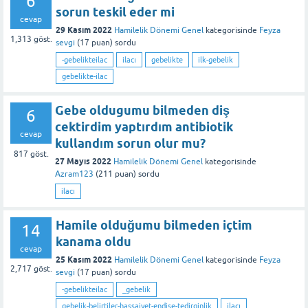
6
sorun teskil eder mi
cevap
29 Kasım 2022
Hamilelik Dönemi Genel
kategorisinde
Feyza
1,313
göst.
sevgi
(
17
puan)
sordu
-gebelikteilac
ilacı
gebelikte
ilk-gebelik
gebelikte-ilac
Gebe oldugumu bilmeden diş
6
cektirdim yaptırdım antibiotik
cevap
kullandım sorun olur mu?
817
göst.
27 Mayıs 2022
Hamilelik Dönemi Genel
kategorisinde
Azram123
(
211
puan)
sordu
ilacı
Hamile olduğumu bilmeden içtim
14
kanama oldu
cevap
25 Kasım 2022
Hamilelik Dönemi Genel
kategorisinde
Feyza
2,717
göst.
sevgi
(
17
puan)
sordu
-gebelikteilac
_gebelik
gebelik-belirtiler-hassaiyet-endise-tedirginlik
ilacı