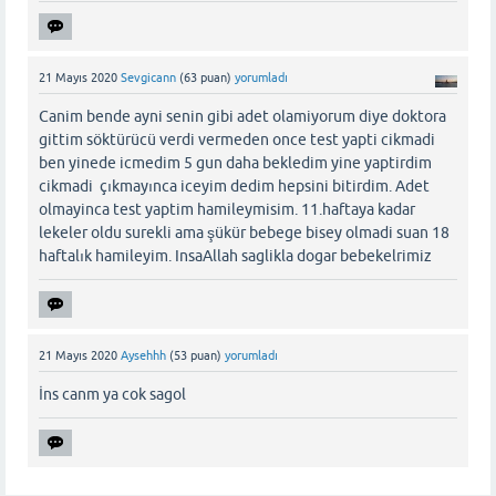
21 Mayıs 2020
Sevgicann
(
63
puan)
yorumladı
Canim bende ayni senin gibi adet olamiyorum diye doktora
gittim söktürücü verdi vermeden once test yapti cikmadi
ben yinede icmedim 5 gun daha bekledim yine yaptirdim
cikmadi çıkmayınca iceyim dedim hepsini bitirdim. Adet
olmayinca test yaptim hamileymisim. 11.haftaya kadar
lekeler oldu surekli ama şükür bebege bisey olmadi suan 18
haftalık hamileyim. InsaAllah saglikla dogar bebekelrimiz
21 Mayıs 2020
Aysehhh
(
53
puan)
yorumladı
İns canm ya cok sagol