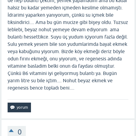
de hep bulantı çektim, yemek yapamadım ama bu kadar
halsiz bu kadar yemeden içmeden kesilme olmamıştı.
İdrarimi yaparken yanıyorum, çünkü su içmek bile
tiksindirici.... Ama bu gün mucize gibi bişey oldu. Tuzsuz
leblebi, beyaz nohut yemeye devam ediyorum ama
bulantı hessettikce. Suyu üç yudum içiyorum fazla değil.
Sulu yemek yesem bile son yudumlarimda bayat ekmek
veya kabuğunu yiyorum. Bizde köy ekmeği deriz böyle
odun fırını ekmeği, onu yiyorum, ve regenesis adında
vitamine basladim belki onun da faydası olmuştur.
Çünkü B6 vitamini iyi geliyormuş bulantı ya. Bugün
yarım litre su bile içtim.... Nohut beyaz ekmek ve
regenesis bence topladı beni....
0