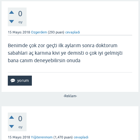
0
oy
15 Mayıs 2018
Ozgerdem
(
293
puan)
cevapladı
Benimde çok zor geçti ilk aylarım sonra doktorum
sabahlari aç karnına kivi ye demisti o çok iyi gelmişti
bana canım deneyebilirsin onuda
-Reklam-
0
oy
15 Mayıs 2018
Yiğiterenmom
(
1,470
puan)
cevapladı