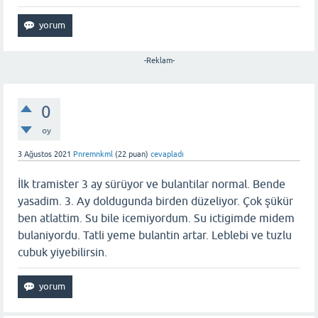
-Reklam-
0
oy
3 Ağustos 2021
Pnremnkml
(
22
puan)
cevapladı
İlk tramister 3 ay sürüyor ve bulantilar normal. Bende
yasadim. 3. Ay doldugunda birden düzeliyor. Çok şükür
ben atlattim. Su bile icemiyordum. Su ictigimde midem
bulaniyordu. Tatli yeme bulantin artar. Leblebi ve tuzlu
cubuk yiyebilirsin.