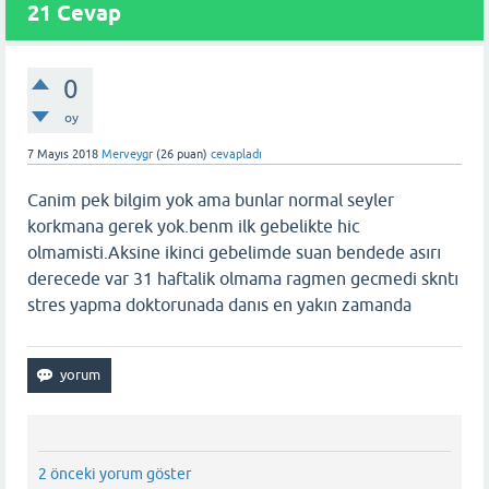
21 Cevap
0
oy
7 Mayıs 2018
Merveygr
(
26
puan)
cevapladı
Canim pek bilgim yok ama bunlar normal seyler
korkmana gerek yok.benm ilk gebelikte hic
olmamisti.Aksine ikinci gebelimde suan bendede asırı
derecede var 31 haftalik olmama ragmen gecmedi skntı
stres yapma doktorunada danıs en yakın zamanda
2 önceki yorum göster