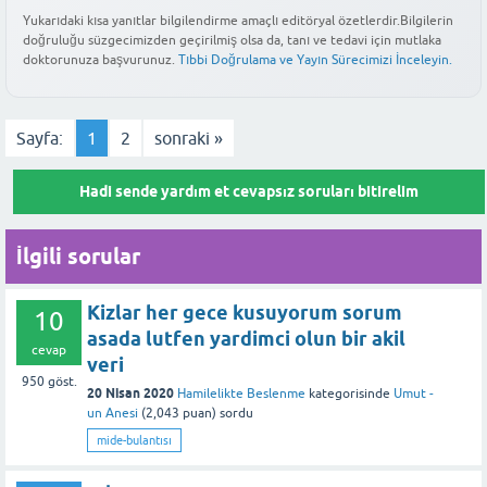
belirtiler vücudun susuz kaldığının veya hiperemezis gravidarum
yiyeceklerden uzak durarak daha çok protein ve karbonhidrat
Yukarıdaki kısa yanıtlar bilgilendirme amaçlı editöryal özetlerdir.Bilgilerin
denilen ağır bulantı tablosunun bir işareti olabilir.
Bu yanıt faydalı oldu mu?
doğruluğu süzgecimizden geçirilmiş olsa da, tanı ve tedavi için mutlaka
dengeli, soğuk veya oda sıcaklığındaki besinleri tercih
doktorunuza başvurunuz.
Tıbbi Doğrulama ve Yayın Sürecimizi İnceleyin.
etmelisiniz. Yemek sırasında sıvı alımını azaltıp sıvıları öğün
Bu yanıt faydalı oldu mu?
aralarında tüketmek midenizin daha rahat etmesine yardımcı
olabilir.
Sayfa:
1
2
sonraki »
Bu yanıt faydalı oldu mu?
Hadi sende yardım et cevapsız soruları bitirelim
İlgili sorular
Kizlar her gece kusuyorum sorum
10
asada lutfen yardimci olun bir akil
cevap
veri
950
göst.
20 Nisan 2020
Hamilelikte Beslenme
kategorisinde
Umut -
un Anesi
(
2,043
puan)
sordu
mide-bulantısı