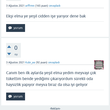
3 Ağustos 2021
arffrmn
(
165
puan)
cevapladı
Ekşi elma ye yeşil cidden işe yarıyor dene bak
0
oy
3 Ağustos 2021
Kubr_aa
(
92
puan)
cevapladı
Canım ben ilk aylarda yeşil elma yedim meyvayi çok
tükettim bende yediğimi çıkarıyordum sürekli oda
haysizlik yapıyor meyva biraz da olsa iyi geliyor
-Reklam-