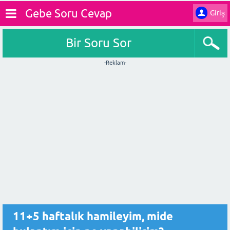
Gebe Soru Cevap
Giriş
Bir Soru Sor
-Reklam-
11+5 haftalık hamileyim, mide