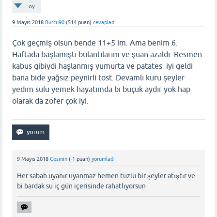
oy
9 Mayıs 2018
Burcu90
(
514
puan)
cevapladı
Çok geçmiş olsun bende 11+5 im. Ama benim 6.
Haftada başlamıştı bulantılarım ve şuan azaldı. Resmen
kabus gibiydi haşlanmış yumurta ve patates iyi geldi
bana bide yağsız peynirli tost. Devamlı kuru şeyler
yedim sulu yemek hayatımda bi buçuk aydır yok hap
olarak da zofer çok iyi.
9 Mayıs 2018
Cesmin
(
-1
puan)
yorumladı
Her sabah uyanır uyanmaz hemen tuzlu bir şeyler atıştır ve
bi bardak su iç gün içerisinde rahatlıyorsun