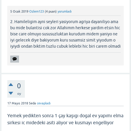
5 Ocak 2019
Ozlem123
(
4
puan)
yorumladı
2. Hamileligim ayni seyleri yasiyorum agriya dayaniliyo ama
bu mide bulantisi cok zor Allahimm herkese yardim etsin hic
bise care olmuyo sususuzluktan kurudum midem yaniyo ne
iyi gelecek diye bakiyorum kuru susamsiz simit yiyodum o
iyiydi ondan biktim tuzlu cubuk leblebi hic biri carem olmadi
0
oy
17 Mayıs 2018
Seda
cevapladı
Yemek yedikten sonra 1 çay kaşıgı dogal ev yapımı elma
sirkesi ic midedeki asiti aliyor ve kusmayı engelliyor