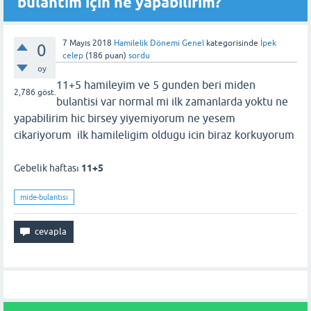
bulantım için ne yapabilirim?
7 Mayıs 2018
Hamilelik Dönemi Genel
kategorisinde
İpek
0
celep
(
186
puan)
sordu
oy
11+5 hamileyim ve 5 gunden beri miden
2,786
göst.
bulantisi var normal mi ilk zamanlarda yoktu ne
yapabilirim hic birsey yiyemiyorum ne yesem
cikariyorum ilk hamileligim oldugu icin biraz korkuyorum
Gebelik haftası
11+5
mide-bulantısı