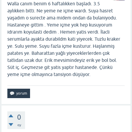
Walla canım benim 6 haftalıkken başladı. 3.5
aylıkken bitti. Ne yeme ne içme wardı. Suya hasret
yaşadım o surecte ama midem ondan da bulaniyodu.
Hastaneye gittim . Yeme içme yok hep kusuyorum
idrarım koyulasti dedim . Hemen yatis verdi. İlacli
serumlarla ayakta durabildm kati yiyecek. Tuzlu kraker
ye. Sulu yeme. Suyu fazla içme kusturur. Haşlanmiş
patates ye. Baharattan yağlı yiyeceklerlerden çok
tatlıdan uzak dur. Erik mevsimindeyiz erik ye bol bol.
Süt iç. Geçmezse git yatis yaptır hastanede. Çünkü
yeme içme olmayınca tansiyon düşüyor.
0
oy