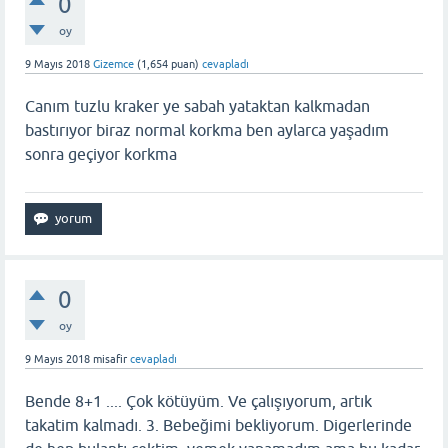
0
oy
9 Mayıs 2018
Gizemce
(
1,654
puan)
cevapladı
Canım tuzlu kraker ye sabah yataktan kalkmadan
bastırıyor biraz normal korkma ben aylarca yaşadım
sonra geçiyor korkma
0
oy
9 Mayıs 2018
misafir
cevapladı
Bende 8+1 .... Çok kötüyüm. Ve çalışıyorum, artık
takatim kalmadı. 3. Bebeğimi bekliyorum. Digerlerinde