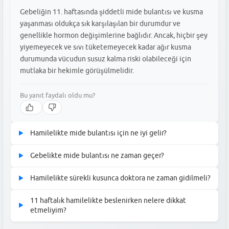
Gebeliğin 11. haftasında şiddetli mide bulantısı ve kusma
yaşanması oldukça sık karşılaşılan bir durumdur ve
genellikle hormon değişimlerine bağlıdır. Ancak, hiçbir şey
yiyemeyecek ve sıvı tüketemeyecek kadar ağır kusma
durumunda vücudun susuz kalma riski olabileceği için
mutlaka bir hekimle görüşülmelidir.
Bu yanıt faydalı oldu mu?
Hamilelikte mide bulantısı için ne iyi gelir?
▶
Mide bulantısını hafifletmek için sabah yataktan kalkmadan önce
Gebelikte mide bulantısı ne zaman geçer?
▶
bir parça kuru kraker veya peksimet yemek oldukça etkilidir. Gün
Gebelik bulantıları genellikle ilk trimesterin sonu olan 12. ve 14.
içinde ise öğünleri küçültüp sık aralıklarla beslenmek, mideyi
Hamilelikte sürekli kusunca doktora ne zaman gidilmeli?
▶
haftalar arasında belirgin şekilde azalmaya başlar. Çoğu anne
tamamen boş bırakmamak ve zencefilli çay gibi mideyi yatıştırıcı
Besinleri ve sıvıları hiç kabul edemiyorsanız, kilo kaybı
adayı 16. haftaya gelindiğinde bulantıların tamamen geçtiğini
doğal desteklerden doktor onayıyla yararlanmak faydalı olabilir.
11 haftalık hamilelikte beslenirken nelere dikkat
▶
yaşıyorsanız veya idrar renginde belirgin bir koyulaşma fark
veya çok hafiflediğini ifade eder; ancak bazı durumlarda bu süreç
etmeliyim?
ediyorsanız vakit kaybetmeden doktora başvurmalısınız. Bu
daha uzun sürebilir.
Bu yanıt faydalı oldu mu?
Midenizi yormamak adına yağlı, baharatlı ve ağır kokulu