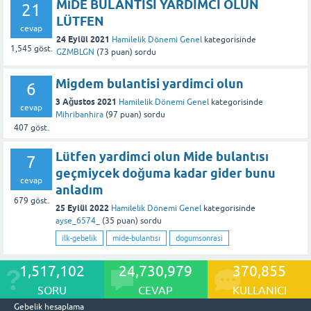
MİDE BULANTISI YARDIMCI OLUN
21
LÜTFEN
cevap
24 Eylül 2021
Hamilelik Dönemi Genel
kategorisinde
1,545
göst.
GZMBLGN
(
73
puan)
sordu
Migdem bulantisi yardimci olun
6
3 Ağustos 2021
Hamilelik Dönemi Genel
kategorisinde
cevap
Mihribanhira
(
97
puan)
sordu
407
göst.
Lütfen yardimci olun Mide bulantısı
7
geçmiycek doğuma kadar gider bunu
cevap
anladım
679
göst.
25 Eylül 2022
Hamilelik Dönemi Genel
kategorisinde
ayse_6574_
(
35
puan)
sordu
ilk-gebelik
mide-bulantısı
dogumsonrasi
1,517,102
24,730,979
370,855
SORU
CEVAP
KULLANICI
Gebelik hesaplama