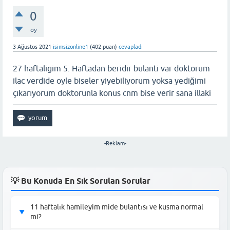
0
oy
3 Ağustos 2021
isimsizonline1
(
402
puan)
cevapladı
27 haftaligim 5. Haftadan beridir bulanti var doktorum
ilac verdide oyle biseler yiyebiliyorum yoksa yediğimi
çıkarıyorum doktorunla konus cnm bise verir sana illaki
-Reklam-
💡 Bu Konuda En Sık Sorulan Sorular
11 haftalık hamileyim mide bulantısı ve kusma normal
▶
mi?