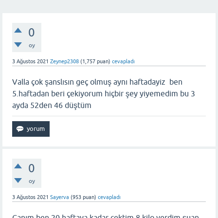
0
oy
3 Ağustos 2021
Zeynep2308
(
1,757
puan)
cevapladı
Valla çok şanslısın geç olmuş aynı haftadayiz ben
5.haftadan beri çekiyorum hiçbir şey yiyemedim bu 3
ayda 52den 46 düştüm
0
oy
3 Ağustos 2021
Sayerva
(
953
puan)
cevapladı
Canım ben 20 haftaya kadar çektim 8 kilo verdim şuan