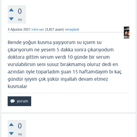
0
oy
3 Ağustos 2021
irem.sac
(
3,821
puan)
cevapladı
Bende yoğun kusma yaşıyorum su içsem su
çıkarıyorum ne yesem 5 dakka sonra çıkarıyodum
doktora gittim serum verdi 10 günde bir serum
vurulabilirsin seni susuz bırakmamış oluruz dedi en
azından öyle toparladım şuan 15 haftamdayim bı kaç
gündür iyiyim çok şükür inşallah devam etmez
kusmalar
0
oy