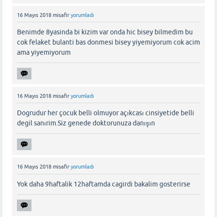
16 Mayıs 2018
misafir
yorumladı
Benimde 8yasinda bi kizim var onda hic bisey bilmedim bu
cok felaket bulanti bas donmesi bisey yiyemiyorum cok acim
ama yiyemiyorum
16 Mayıs 2018
misafir
yorumladı
Dogrudur her çocuk belli olmuyor açıkcası cinsiyetide belli
degil sanırim.Siz genede doktorunuza danışın
16 Mayıs 2018
misafir
yorumladı
Yok daha 9haftalik 12haftamda cagirdi bakalim gosterirse