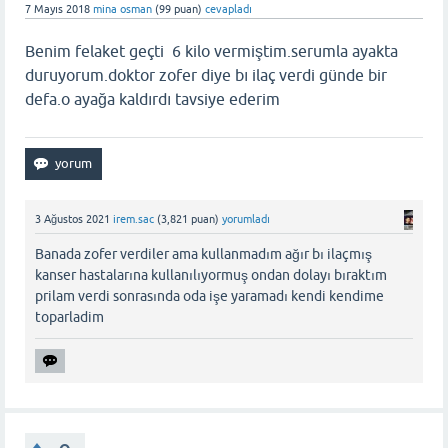
7 Mayıs 2018
mina osman
(
99
puan)
cevapladı
Benim felaket geçti 6 kilo vermiştim.serumla ayakta
duruyorum.doktor zofer diye bı ilaç verdi günde bir
defa.o ayağa kaldırdı tavsiye ederim
3 Ağustos 2021
irem.sac
(
3,821
puan)
yorumladı
Banada zofer verdiler ama kullanmadım ağır bı ilaçmış
kanser hastalarına kullanılıyormuş ondan dolayı bıraktım
prilam verdi sonrasında oda işe yaramadı kendi kendime
toparladim