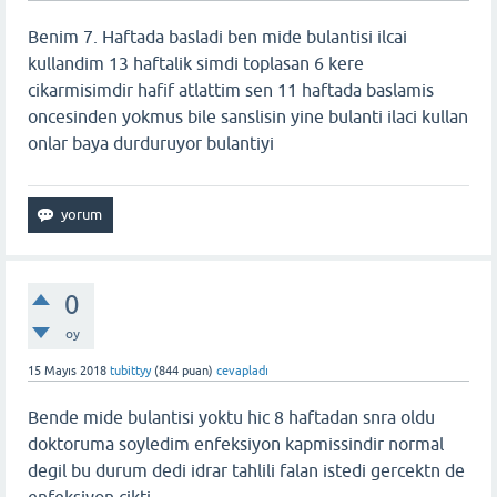
Benim 7. Haftada basladi ben mide bulantisi ilcai
kullandim 13 haftalik simdi toplasan 6 kere
cikarmisimdir hafif atlattim sen 11 haftada baslamis
oncesinden yokmus bile sanslisin yine bulanti ilaci kullan
onlar baya durduruyor bulantiyi
0
oy
15 Mayıs 2018
tubittyy
(
844
puan)
cevapladı
Bende mide bulantisi yoktu hic 8 haftadan snra oldu
doktoruma soyledim enfeksiyon kapmissindir normal
degil bu durum dedi idrar tahlili falan istedi gercektn de