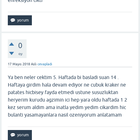
enfeksiyon cikti
0
oy
17 Mayıs 2018
Aslı
cevapladı
Ya ben neler cektim 5. Haftada bi basladi suan 14 .
Haftaya girdim hala devam ediyor ne cubuk kraker ne
patates hicbisey fayda etmedi ustune susuzluktan
heryerim kurudu agzimin ici hep yara oldu haftada 1 2
kez serum aldim ama inatla yedim yedim cikardim hic
bulanti yasamayanlara nasil ozeniyorum anlatamam