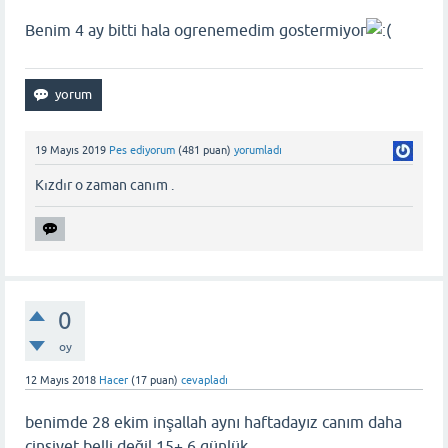
Benim 4 ay bitti hala ogrenemedim gostermiyor
19 Mayıs 2019
Pes ediyorum
(
481
puan)
yorumladı
Kızdır o zaman canım .
0
oy
12 Mayıs 2018
Hacer
(
17
puan)
cevapladı
benimde 28 ekim inşallah aynı haftadayız canım daha
cinsiyet belli değil 15+ 6 günlük