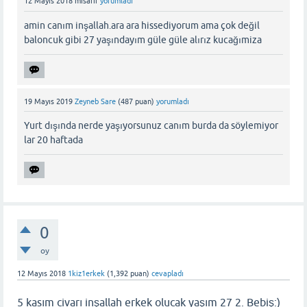
12 Mayıs 2018
misafir
yorumladı
amin canım inşallah.ara ara hissediyorum ama çok değil
baloncuk gibi 27 yaşındayım güle güle alırız kucağımiza
19 Mayıs 2019
Zeyneb Sare
(
487
puan)
yorumladı
Yurt dışında nerde yaşıyorsunuz canım burda da söylemiyor
lar 20 haftada
0
oy
12 Mayıs 2018
1kiz1erkek
(
1,392
puan)
cevapladı
5 kasım civarı inşallah erkek olucak yaşım 27 2. Bebiş:)