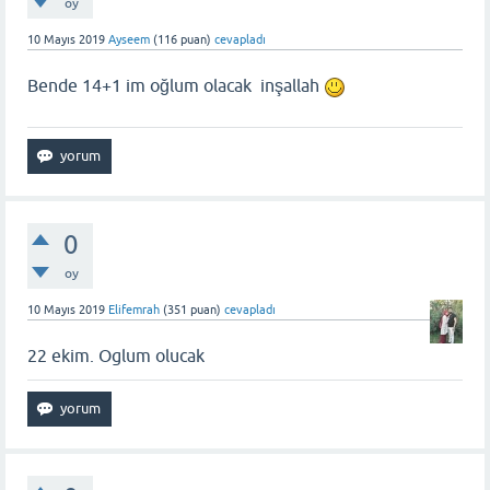
oy
10 Mayıs 2019
Ayseem
(
116
puan)
cevapladı
Bende 14+1 im oğlum olacak inşallah
0
oy
10 Mayıs 2019
Elifemrah
(
351
puan)
cevapladı
22 ekim. Oglum olucak