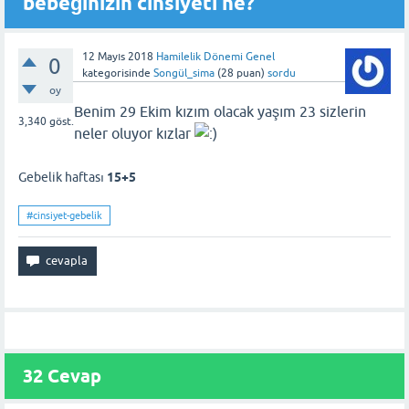
bebeğinizin cinsiyeti ne?
12 Mayıs 2018
Hamilelik Dönemi Genel
0
kategorisinde
Songül_sima
(
28
puan)
sordu
oy
Benim 29 Ekim kızım olacak yaşım 23 sizlerin
3,340
göst.
neler oluyor kızlar
Gebelik haftası
15+5
#cinsiyet-gebelik
32 Cevap