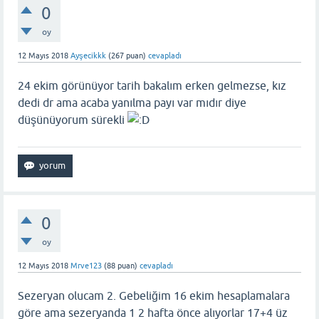
0
oy
12 Mayıs 2018
Ayşecikkk
(
267
puan)
cevapladı
24 ekim görünüyor tarih bakalım erken gelmezse, kız
dedi dr ama acaba yanılma payı var mıdır diye
düşünüyorum sürekli
0
oy
12 Mayıs 2018
Mrve123
(
88
puan)
cevapladı
Sezeryan olucam 2. Gebeliğim 16 ekim hesaplamalara
göre ama sezeryanda 1 2 hafta önce alıyorlar 17+4 üz