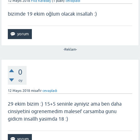
12 Mayıs 2018
Filiz Karadaş
(
1
puan)
cevapladı
bizimde 19 ekim oğlum olacak insallah :)
-Reklam-
0
oy
12 Mayıs 2018
misafir
cevapladı
29 ekim bizim :) 15+5 seninle ayniyiz ama ben daha
cinsiyetini ogrenemedim malesef carsamba gunu
gidicm insallh yasimda 18 :)