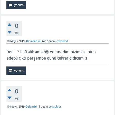
0
oy
10 Mayıs 2019
Alininhatunu
(
467
puan)
cevapladı
Ben 17 haftalık ama öğrenemedim bizimkisi biraz
edepli çıktı perşembe günü tekrar gidicem ;)
0
oy
10 Mayıs 2019
Özlem66
(
5
puan)
cevapladı