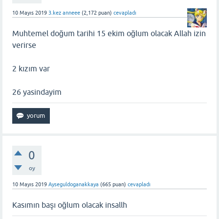
10 Mayıs 2019
3.kez anneee
(
2,172
puan)
cevapladı
Muhtemel doğum tarihi 15 ekim oğlum olacak Allah izin
verirse
2 kızım var
26 yasindayim
0
oy
10 Mayıs 2019
Ayseguldoganakkaya
(
665
puan)
cevapladı
Kasımın başı oğlum olacak insallh