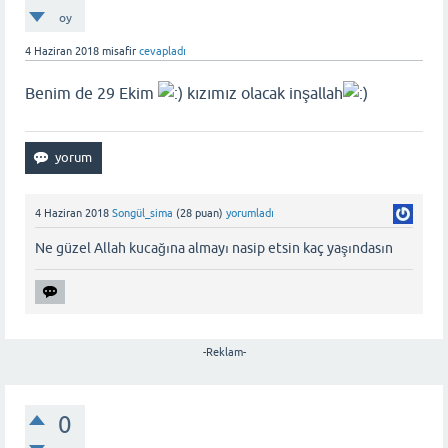
oy
4 Haziran 2018
misafir
cevapladı
Benim de 29 Ekim
kızımız olacak inşallah
4 Haziran 2018
Songül_sima
(
28
puan)
yorumladı
Ne güzel Allah kucağına almayı nasip etsin kaç yaşındasın
-Reklam-
0