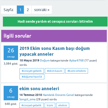
zıbın, battaniye, bez, hastane çıkış seti ve ana kucağı mutlaka yer
Bu yanıt faydalı oldu mu?
almalıdır. Hazırlıklı olmak, doğum anında oluşabilecek stresi
Bu yanıt faydalı oldu mu?
Sayfa:
1
2
sonraki »
azaltmaya yardımcı olur.
Hadi sende yardım et cevapsız soruları bitirelim
Bu yanıt faydalı oldu mu?
İlgili sorular
2019 Ekim sonu Kasım başı doğum
26
yapacak anneler
cevap
10 Mayıs 2019
Doğum
kategorisinde
Aybar6768
(
17
puan)
3,084
göst.
sordu
#cinsiyet-gebelik
#ekim-kasım
#kızmı-erkekmi
#doğuma-hazırlık
ekim sonu anneleri
6
14 Temmuz 2018
Hamilelik Dönemi Genel
kategorisinde
cevap
Songül_sima
(
28
puan)
sordu
648
göst.
#cinsiyet-gebelik
kizmi
ekekmi