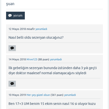
şuan
12 Mayıs 2018
misafir
yorumladı
Nasıl belli oldu sezeryan olucağınız?
14 Mayıs 2018
Mrve123
(
88
puan)
yorumladı
İlk gebeliğim sezeryan bununda üstünden daha 3 yık geçti
diye doktor maalesef normal olamayacağını söyledi
10 Mayıs 2019
Her şey güzel olsun
(
561
puan)
yorumladı
Ben 17+3 UM benim 15 ekim senin nasıl 16 si oluyor kuzu