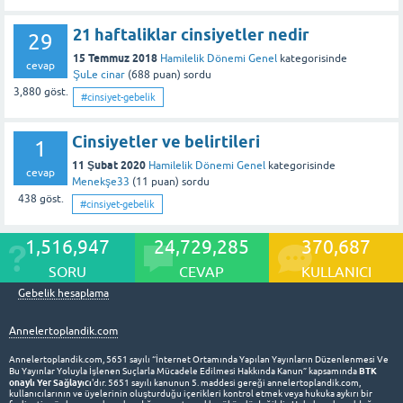
21 haftaliklar cinsiyetler nedir
29
15 Temmuz 2018
Hamilelik Dönemi Genel
kategorisinde
cevap
ŞuLe cinar
(
688
puan)
sordu
3,880
göst.
#cinsiyet-gebelik
Cinsiyetler ve belirtileri
1
11 Şubat 2020
Hamilelik Dönemi Genel
kategorisinde
cevap
Menekşe33
(
11
puan)
sordu
438
göst.
#cinsiyet-gebelik
1,516,947
24,729,285
370,687
SORU
CEVAP
KULLANICI
Gebelik hesaplama
Annelertoplandik.com
Annelertoplandik.com, 5651 sayılı “İnternet Ortamında Yapılan Yayınların Düzenlenmesi Ve
BTK
Bu Yayınlar Yoluyla İşlenen Suçlarla Mücadele Edilmesi Hakkında Kanun” kapsamında
onaylı Yer Sağlayıcı
'dır. 5651 sayılı kanunun 5. maddesi gereği annelertoplandik.com,
kullanıcılarının ve üyelerinin oluşturduğu içerikleri kontrol etmek veya hukuka aykırı bir