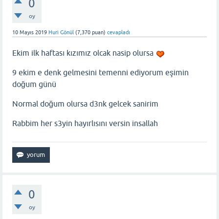
0
oy
10 Mayıs 2019
Huri Gönül
(
7,370
puan)
cevapladı
Ekim ilk haftası kızımız olcak nasip olursa
9 ekim e denk gelmesini temenni ediyorum eşimin
doğum günü
Normal doğum olursa d3nk gelcek sanirim
Rabbim her s3yin hayırlısını versin insallah
0
oy