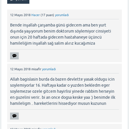
12 Mayıs 2018
Hacer
(
17
puan)
yorumladı
Bende inşallah çarşamba günü gidecem ama ben yurt
dışında yaşıyorum benim doktorum söylemiyor cinsiyeti
onun için 20 haftada gidecem hastahaneye üçüncü
hamileliğim inşallah sağ salim alırız kucağımiza
12 Mayıs 2018
misafir
yorumladı
Allah bagislasin burda da bazen devlette yasak oldugu icin
soylemiyorlar 16. Haftaya kadar o yuzden bekledm eger
soylemezse ozele gitcem hayirlisi yinede rabbim herseyin
en guzelini verir.. bi an once dogsa keske yaa :) benimde ilk
hamileligm .. hareketlerini hissediyor musun kuzunun