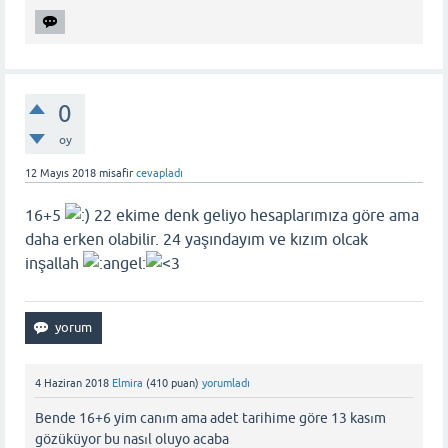
0
oy
12 Mayıs 2018
misafir
cevapladı
16+5
22 ekime denk geliyo hesaplarımıza göre ama
daha erken olabilir. 24 yaşındayım ve kızım olcak
inşallah
4 Haziran 2018
Elmira
(
410
puan)
yorumladı
Bende 16+6 yim canım ama adet tarihime göre 13 kasım
gözüküyor bu nasıl oluyo acaba