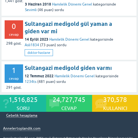
1,441
göst.
3 Haziran 2018
Hamilelik Dönemi Genel
kategorisinde
Sevimli
(
46
puan)
sordu
Sultangazi medigold gül yaman a
0
giden var mi
cevap
14 Eylül 2023
Hamilelik Dönemi Genel
kategorisinde
298
göst.
Asli1834
(
73
puan)
sordu
doktor-hastane
Sultangazi medigold giden varmı
1
12 Temmuz 2022
Hamilelik Dönemi Genel
kategorisinde
cevap
1234ts
(
481
puan)
sordu
291
göst.
1,516,825
24,727,745
370,578
SORU
CEVAP
KULLANICI
Gebelik hesaplama
Annelertoplandik.com