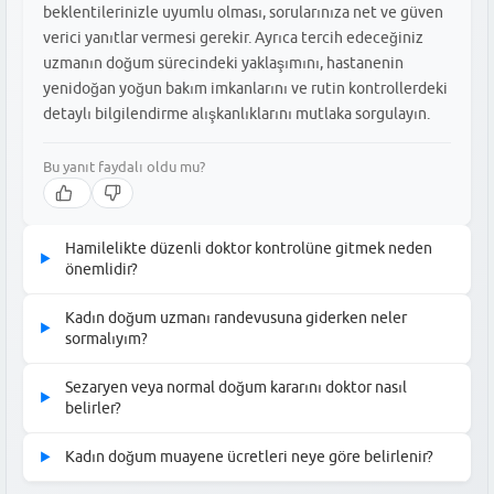
beklentilerinizle uyumlu olması, sorularınıza net ve güven
verici yanıtlar vermesi gerekir. Ayrıca tercih edeceğiniz
uzmanın doğum sürecindeki yaklaşımını, hastanenin
yenidoğan yoğun bakım imkanlarını ve rutin kontrollerdeki
detaylı bilgilendirme alışkanlıklarını mutlaka sorgulayın.
Bu yanıt faydalı oldu mu?
Hamilelikte düzenli doktor kontrolüne gitmek neden
▶
önemlidir?
Hamilelikte düzenli doktor kontrolü, hem anne adayının hem de
Kadın doğum uzmanı randevusuna giderken neler
▶
bebeğin sağlığının yakından takip edilmesi ve olası risklerin
sormalıyım?
erken teşhis edilmesi için kritiktir. İlk trimesterden itibaren
Kadın doğum uzmanı randevusunda, gebelik haftanıza göre
yapılan düzenli muayeneler, kan değerlerinin takibi, ultrason
Sezaryen veya normal doğum kararını doktor nasıl
▶
süreçle ilgili merak ettiklerinizi not alarak gitmek en sağlıklı
ölçümleri ve tarama testleri sayesinde gebeliğin sağlıklı ilerleyip
belirler?
yöntemdir. Özellikle rutin tahlillerin anlamı, beslenme önerileri,
ilerlemediği profesyonelce izlenir. Bu süreç, doğum öncesi
Doğum şekline karar verilirken öncelikli olarak anne ve bebeğin
doğum seçenekleri ve acil durumlarda hastaneye başvuru
Kadın doğum muayene ücretleri neye göre belirlenir?
▶
hazırlıkların doğru şekilde planlanmasını sağlar.
genel sağlık durumu, bebeğin geliş haftası, pozisyonu ve
prosedürleri hakkında sorular sormalısınız. Doktorunuzun doğum