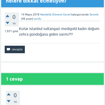
nelere dikkat etmeliyim?
14 Mayıs 2018
Hamilelik Dönemi Genel
kategorisinde
Sevimli
0
(
46
puan)
sordu
oy
Kızlar istanbul sultangazi medigold kadın doğum
1,831
göst.
zehra gündoğana giden varmı???
1 cevap
0
oy