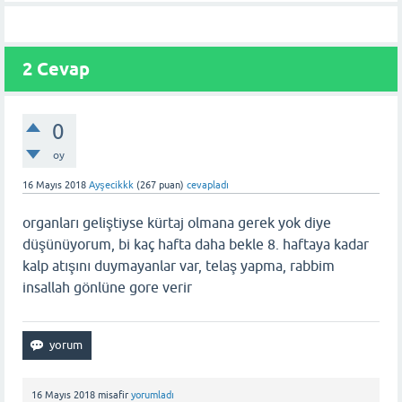
2 Cevap
0
oy
16 Mayıs 2018
Ayşecikkk
(
267
puan)
cevapladı
organları geliştiyse kürtaj olmana gerek yok diye
düşünüyorum, bi kaç hafta daha bekle 8. haftaya kadar
kalp atışını duymayanlar var, telaş yapma, rabbim
insallah gönlüne gore verir
16 Mayıs 2018
misafir
yorumladı