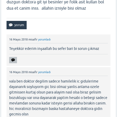
duzgun doktora git iyi besinler ye folik asit kullan bol
dua et canim inss. allahin izniyle bisi olmaz
16 Mayıs 2018
misafir
yorumladı
Teşekkür ederim inşaallah bu sefer bari bi sorun çıkmaz
16 Mayıs 2018
misafir
yorumladı
vala ben doktor degilim sadece hamilelik ic gidulerime
dayananrk soyluyorm gic bisi olmaz yanlis anlama ozele
gitmissen kurtaj olsun para alayim nasl olsa biraz gelisim
bozuklugu var ona dayanarak yaptim hesabi o bebegi sadece
mevlamdan sonuna kadar isteyin gerisi allaha birakin canim.
hic moralinizi bozmayin baska hastahaneye doktora gidin
gecmis olsn