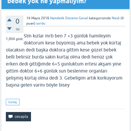
bebek yok ne yapmalıyım?
16 Mayıs 2018
Hamilelik Dönemi Genel
kategorisinde
Nesli
(
4
0
puan)
sordu
oy
Slm kızlar mrb ben 7 +3 günlük hamileyim
1,004
göst.
doktorum kese büyümüş ama bebek yok kürtaj
olacaksın dedi başka doktora gittim kese güzel bebek
belli belirsiz burda sakin kurtaj olma dedi henüz çok
erken dedi gittiğimde 6+5 gunluktum ertesi akşam yine
gittim doktor 6+6 günlük sun beslenme organları
gelişmiş kürtaj olma dedi 3. Gebeligim artık korkuyorum
başına gelen varmı böyle bisey
kürtaj