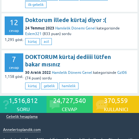
ilk-gebelik
Doktorum illede kürtaj diyor :(
12
24 Temmuz 2023
Hamilelik Dönemi Genel
kategorisinde
cevap
Eslem321
(
833
puan)
sordu
1,295
göst.
kürtaj
acil
DOKTORUM kürtaj dediiii lütfen
7
bakar mısınız
cevap
30 Aralık 2022
Hamilelik Dönemi Genel
kategorisinde
Gzl06
1,158
göst.
(
74
puan)
sordu
kürtaj
gebelik
hamilelik
1,516,812
24,727,540
370,559
SORU
CEVAP
KULLANICI
Gebelik hesaplama
Annelertoplandik.com