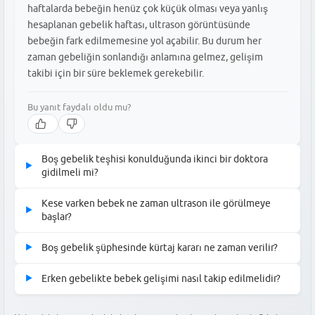
haftalarda bebeğin henüz çok küçük olması veya yanlış
hesaplanan gebelik haftası, ultrason görüntüsünde
bebeğin fark edilmemesine yol açabilir. Bu durum her
zaman gebeliğin sonlandığı anlamına gelmez, gelişim
takibi için bir süre beklemek gerekebilir.
Bu yanıt faydalı oldu mu?
Boş gebelik teşhisi konulduğunda ikinci bir doktora
▶
gidilmeli mi?
Evet, özellikle erken dönem gebeliklerde farklı bir uzmanın
Kese varken bebek ne zaman ultrason ile görülmeye
▶
görüşünü almak oldukça önemlidir. Farklı cihazların çözünürlük
başlar?
kalitesi ve doktorun deneyimi, bebeğin görüntülenmesinde
Sağlıklı bir gebelikte bebek genellikle 6. veya 7. haftalarda
farklı sonuçlar verebilir. Kürtaj gibi ciddi bir müdahale kararı
Boş gebelik şüphesinde kürtaj kararı ne zaman verilir?
▶
ultrason ile görülebilir hale gelir. Ancak kişisel farklılıklar ve
verilmeden önce, bebeğin gelişimi birkaç gün arayla yapılan
Kürtaj kararı, gebelik kesesinin boyutu ve içindeki yapılar
yumurtlama zamanındaki kaymalar nedeniyle bu süreç 8. haftaya
ultrason kontrolleriyle netleştirilmelidir.
Erken gebelikte bebek gelişimi nasıl takip edilmelidir?
▶
detaylıca incelendikten sonra verilir. Genellikle 1-2 hafta arayla
kadar uzayabilir. Eğer kese boyutu 25 mm'nin üzerindeyse ve
Erken gebelik takibinde ilk aşama, gebelik kesesinin ve yolk
yapılan kontrollerde bebekte bir gelişim izlenemiyorsa veya kalp
içinde hala bebek görülmüyorsa, doktorlar genellikle boş
Bu yanıt faydalı oldu mu?