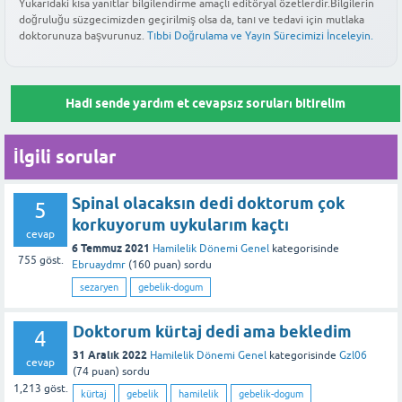
kesesinin varlığının doğrulanmasıdır. Ardından 1 hafta aralıklarla
Yukarıdaki kısa yanıtlar bilgilendirme amaçlı editöryal özetlerdir.Bilgilerin
atışı alınamıyorsa doktorlar müdahale önermektedir. Acele karar
gebelikten şüphelenerek ileri tetkik isteyebilir.
doğruluğu süzgecimizden geçirilmiş olsa da, tanı ve tedavi için mutlaka
yapılan ultrason muayeneleriyle embriyonun büyümesi ve kalp
vermeden önce gebelik hormon takibi (beta-hCG) yapılarak
doktorunuza başvurunuz.
Tıbbi Doğrulama ve Yayın Sürecimizi İnceleyin.
atışlarının başlaması izlenir. Bu süreçte doktorunuzun belirlediği
durumun kesinleşmesi beklenmelidir.
Bu yanıt faydalı oldu mu?
periyodik kontrolleri aksatmamak, gebeliğin sağlıklı ilerleyişini
en doğru şekilde takip etmenizi sağlar.
Bu yanıt faydalı oldu mu?
Hadi sende yardım et cevapsız soruları bitirelim
Bu yanıt faydalı oldu mu?
İlgili sorular
Spinal olacaksın dedi doktorum çok
5
korkuyorum uykularım kaçtı
cevap
6 Temmuz 2021
Hamilelik Dönemi Genel
kategorisinde
755
göst.
Ebruaydmr
(
160
puan)
sordu
sezaryen
gebelik-dogum
Doktorum kürtaj dedi ama bekledim
4
31 Aralık 2022
Hamilelik Dönemi Genel
kategorisinde
Gzl06
cevap
(
74
puan)
sordu
1,213
göst.
kürtaj
gebelik
hamilelik
gebelik-dogum