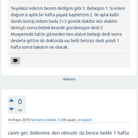
Teşekkür ederim benim dediğim gibi 3. Bebeğim 1. Si erken
doğum 6 aylik bir hafta yaşadı kaybettim 2. İki aylık kalbi
durdu kürtaj oldum buda 7+3 günlük dokdor ikiz olabilir
demişti sonra bebek kesede gözükmüyor dedi 2 .
Muayenede tatile gitmeden ben alalım bebeği dedi sonra
devlete gittim iki doktorda var belli belirsiz dedi şimdi 1
hafta sonra bakalım ne olacak
-Reklam-
0
oy
16 Mayıs 2018
fatmamira bebek
(
1,035
puan)
cevapladı
canm gec dollenme den olmustr da bence bekle 1 hafta