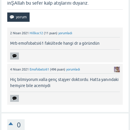
inŞAllah bu sefer kalp atışlarını duyarız.
2 Nisan 2021
Hillkoc12
(
11
puan)
yorumladı
Mrb emofobatsi61 fakültede hangi dr a göründün
4 Nisan 2021
Emofobatsi61
(
496
puan)
yorumladı
Hiç bilmiyorum.valla genç stajyer doktordu. Hatta yanındaki
hemşire bile acemiydi
0