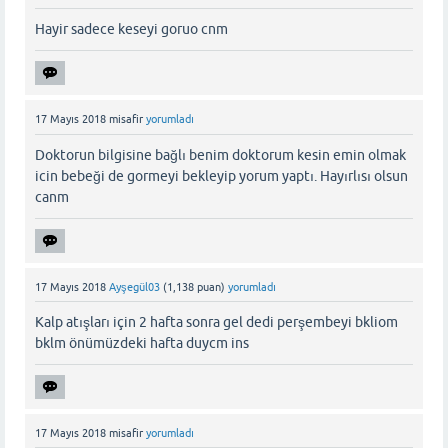
Hayir sadece keseyi goruo cnm
17 Mayıs 2018
misafir
yorumladı
Doktorun bilgisine bağlı benim doktorum kesin emin olmak
icin bebeği de gormeyi bekleyip yorum yaptı. Hayırlısı olsun
canm
17 Mayıs 2018
Ayşegül03
(
1,138
puan)
yorumladı
Kalp atışları için 2 hafta sonra gel dedi perşembeyi bkliom
bklm önümüzdeki hafta duycm ins
17 Mayıs 2018
misafir
yorumladı