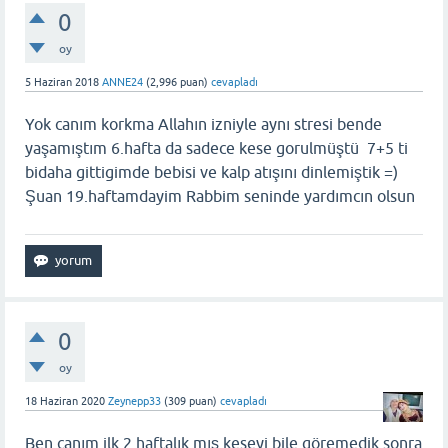
0
oy
5 Haziran 2018
ANNE24
(
2,996
puan)
cevapladı
Yok canım korkma Allahın izniyle aynı stresi bende
yaşamıştım 6.hafta da sadece kese gorulmüştü 7+5 ti
bidaha gittigimde bebisi ve kalp atışını dinlemiştik =)
Şuan 19.haftamdayim Rabbim seninde yardımcın olsun
0
oy
18 Haziran 2020
Zeynepp33
(
309
puan)
cevapladı
Ben canım ilk 2 haftalık mış keseyi bile göremedik sonra