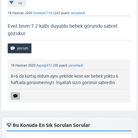
oy
18 Haziran 2020
Sumeye2134
(
243
puan)
cevapladı
Evet bnım 7.2 kalbı duyuldu bebek görundu sabret
gözukur
18 Haziran 2020
Ayşegül12
(
50
puan)
yorumladı
8+6 da kürtaj oldum aynı şekilde kese var bebek yoktu 6
haftada görünmemişti. İnşallah sizin görünür sabredin
💡 Bu Konuda En Sık Sorulan Sorular