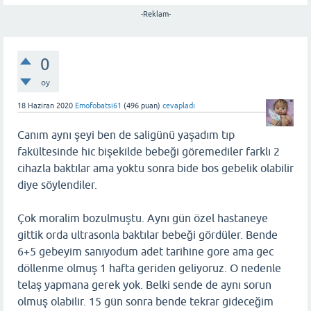
-Reklam-
0
oy
18 Haziran 2020
Emofobatsi61
(
496
puan)
cevapladı
Canım aynı şeyi ben de saligünü yaşadım tıp
fakültesinde hic bişekilde bebeği göremediler farklı 2
cihazla baktılar ama yoktu sonra bide bos gebelik olabilir
diye söylendiler.
Çok moralim bozulmuştu. Aynı gün özel hastaneye
gittik orda ultrasonla baktılar bebeği gördüler. Bende
6+5 gebeyim sanıyodum adet tarihine gore ama gec
döllenme olmuş 1 hafta geriden geliyoruz. O nedenle
telaş yapmana gerek yok. Belki sende de aynı sorun
olmuş olabilir. 15 gün sonra bende tekrar gideceğim