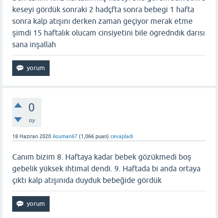
keseyi gördük sonraki 2 hadçfta sonra bebegi 1 hafta
sonra kalp atışını derken zaman geçiyor merak etme
şimdi 15 haftalık olucam cinsiyetini bile ögredndık darısı
sana inşallah
0
oy
18 Haziran 2020
Asuman67
(
1,066
puan)
cevapladı
Canım bizim 8. Haftaya kadar bebek gözükmedi boş
gebelik yüksek ihtimal dendi. 9. Haftada bi anda ortaya
çıktı kalp atışınıda duyduk bebeğide gördük