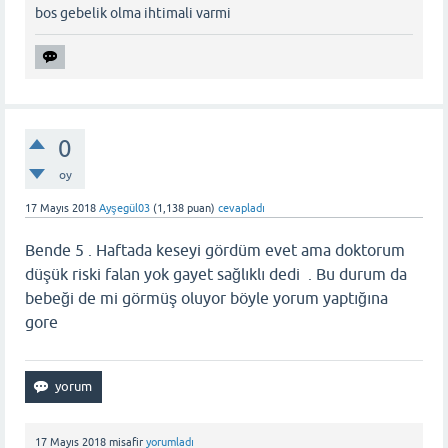
bos gebelik olma ihtimali varmi
0
oy
17 Mayıs 2018
Ayşegül03
(
1,138
puan)
cevapladı
Bende 5 . Haftada keseyi gördüm evet ama doktorum
düşük riski falan yok gayet sağlıklı dedi . Bu durum da
bebeği de mi görmüş oluyor böyle yorum yaptığına
gore
17 Mayıs 2018
misafir
yorumladı