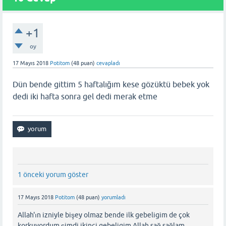
+1
oy
17 Mayıs 2018
Potitom
(
48
puan)
cevapladı
Dün bende gittim 5 haftalığım kese gözüktü bebek yok
dedi iki hafta sonra gel dedi merak etme
1 önceki yorum göster
17 Mayıs 2018
Potitom
(
48
puan)
yorumladı
Allah'ın izniyle bişey olmaz bende ilk gebeligim de çok
korkuyordum şimdi ikinci gebeligim Allah sağ sağlam