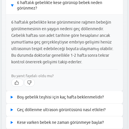
6 haftalık gebelikte kese görünüp bebek neden
▶
görünmez?
6 haftalık gebelikte kese görünmesine rağmen bebeğin
görülmemesinin en yaygın nedeni geç döllenmedir.
Gebelik haftası son adet tarihine göre hesaplanır ancak
yumurtlama geç gerçekleştiyse embriyo gelişimi henüz
ultrasonun tespit edebileceği boyuta ulaşmamış olabilir.
Bu durumda doktorlar genellikle 1-2 hafta sonra tekrar
kontrol önererek gelişimi takip ederler.
Bu yanıt faydalı oldu mu?
Boş gebelik teşhisi için kaç hafta beklenmelidir?
▶
Boş gebelik veya anembriyonik gebelik tanısı konulabilmesi için
Geç döllenme ultrason görüntüsünü nasıl etkiler?
▶
genellikle kesenin çapının 25 mm ve üzerinde olması veya
Geç döllenme, embriyonun anne karnına beklenen tarihten daha
karından yapılan ultrasonda 7-8 haftalık gebelik sürecinin
Kese varken bebek ne zaman görünmeye başlar?
▶
geç yerleşmesi durumudur ve bu durum ultrason ölçümleri ile
tamamlanmış olması beklenir. Erken dönemde kese görülmesi