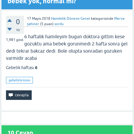
bebek yok, normal mi?
17 Mayıs 2018
Hamilelik Dönemi Genel
kategorisinde
Merve
0
şahiner
(
5
puan)
sordu
oy
6 haftalik hamileyim bugun doktora gittim kese
1,981
göst.
gozuktu ama bebek gorunmedi 2 hafta sonra gel
dedi tekrar bakcaz dedi. Bole olupta sonradan gozuken
varmidir acaba
Gebelik haftası
6
gebelikte-kese
10 Cevap