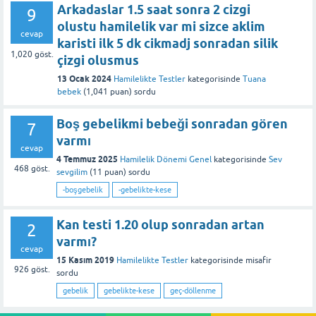
Arkadaslar 1.5 saat sonra 2 cizgi
9
olustu hamilelik var mi sizce aklim
cevap
karisti ilk 5 dk cikmadj sonradan silik
1,020
göst.
çizgi olusmus
13 Ocak 2024
Hamilelikte Testler
kategorisinde
Tuana
bebek
(
1,041
puan)
sordu
Boş gebelikmi bebeği sonradan gören
7
varmı
cevap
4 Temmuz 2025
Hamilelik Dönemi Genel
kategorisinde
Sev
468
göst.
sevgilim
(
11
puan)
sordu
-boşgebelik
-gebelikte-kese
Kan testi 1.20 olup sonradan artan
2
varmı?
cevap
15 Kasım 2019
Hamilelikte Testler
kategorisinde
misafir
926
göst.
sordu
gebelik
gebelikte-kese
geç-döllenme