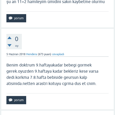
şu an 11+2 hamileyim ümidini sakın kaybetme olurmu
0
oy
5 Haziran 2018
Hendera
(
673
puan)
cevapladı
Benim doktrum 9.haftayakadar bebegi gormek
gerek.oyuzden 9.haftaya kadar bekleriz kese varsa
dedi.korkma 7.8.hafta bebiside geursun kalp
atisinida.netten arastri kotuyu cgrma dus et cnim.