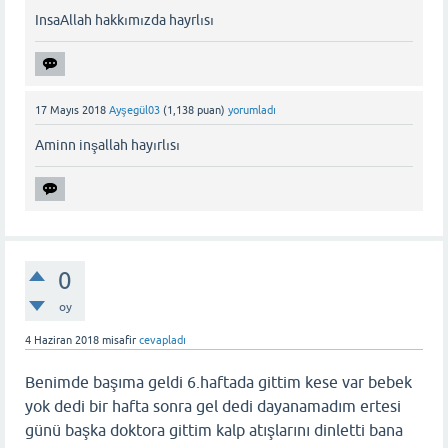
InsaAllah hakkımızda hayrlısı
17 Mayıs 2018
Ayşegül03
(
1,138
puan)
yorumladı
Aminn inşallah hayırlısı
0
oy
4 Haziran 2018
misafir
cevapladı
Benimde başıma geldi 6.haftada gittim kese var bebek
yok dedi bir hafta sonra gel dedi dayanamadım ertesi
günü başka doktora gittim kalp atışlarını dinletti bana