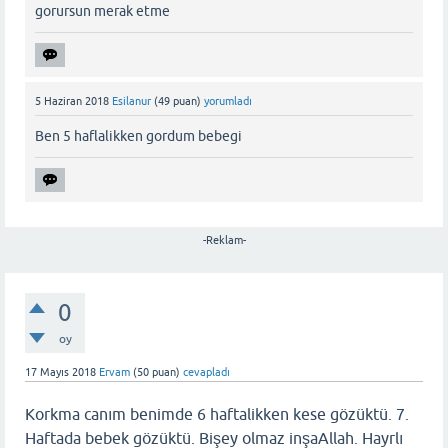
gorursun merak etme
5 Haziran 2018
Esilanur
(
49
puan)
yorumladı
Ben 5 haflalikken gordum bebegi
-Reklam-
0
oy
17 Mayıs 2018
Ervam
(
50
puan)
cevapladı
Korkma canım benimde 6 haftalikken kese gözüktü. 7.
Haftada bebek gözüktü. Bişey olmaz inşaAllah. Hayrlı