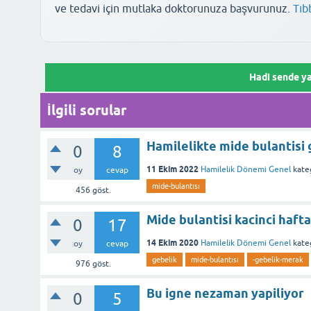
düşürürse iğne veya serum takviyesi gibi ileri aşamalara geçi
Bu yanıt faydalı oldu mu?
ve tedavi için mutlaka doktorunuza başvurunuz.
Tıb
Bu yanıt faydalı oldu mu?
Hadi sende ya
İlgili sorular
Hamilelikte mide bulantisi 
0
8
11 Ekim 2022
Hamilelik Dönemi Genel
kate
oy
cevap
mide-bulantısı
456
göst.
Mide bulantisi kacinci haft
0
17
14 Ekim 2020
Hamilelik Dönemi Genel
kate
oy
cevap
gebelik
mide-bulantısı
-gebelik-merak
976
göst.
Bu igne nezaman yapiliyor
0
5