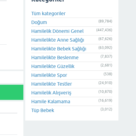
Tüm kategoriler
(89,784)
Doğum
(447,436)
Hamilelik Dönemi Genel
(67,626)
Hamilelikte Anne Sağlığı
(63,092)
Hamilelikte Bebek Sağlığı
(7,837)
Hamilelikte Beslenme
(2,681)
Hamilelikte Güzellik
(538)
Hamilelikte Spor
(24,910)
Hamilelikte Testler
(10,870)
Hamilelik Alışveriş
(16,619)
Hamile Kalamama
(3,012)
Tüp Bebek