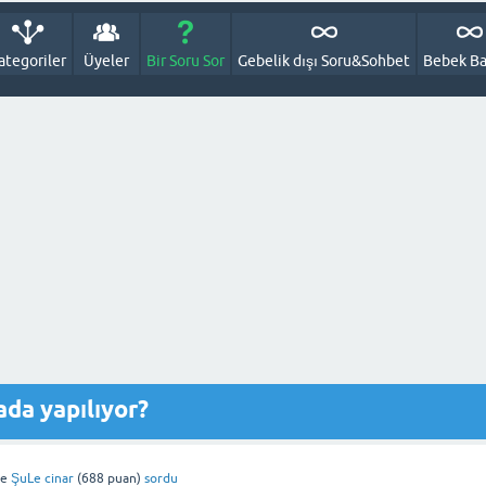
ategoriler
Üyeler
Bir Soru Sor
Gebelik dışı Soru&Sohbet
Bebek Ba
ada yapılıyor?
de
ŞuLe cinar
(
688
puan)
sordu