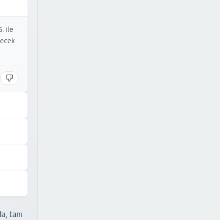
. ile
yecek
daha
ek
fından
haplar
n
a, tanı