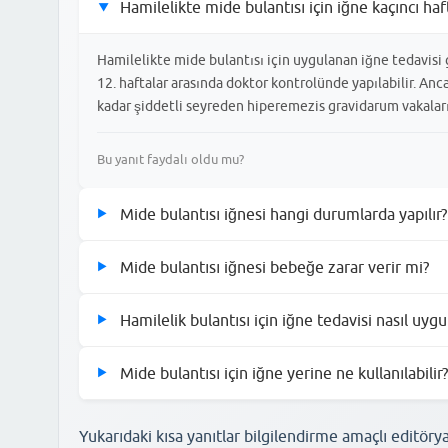
Hamilelikte mide bulantısı için iğne kaçıncı haf
▶
Hamilelikte mide bulantısı için uygulanan iğne tedavisi g
12. haftalar arasında doktor kontrolünde yapılabilir. A
kadar şiddetli seyreden hiperemezis gravidarum vakaların
Bu yanıt faydalı oldu mu?
Mide bulantısı iğnesi hangi durumlarda yapılır?
▶
Mide bulantısı iğnesi, hastanın ağız yoluyla sıvı veya gıda 
Mide bulantısı iğnesi bebeğe zarar verir mi?
▶
yaşandığı durumlarda tedavi edici olarak kullanılır. Eğer gü
dehidrasyonu önlemek adına bu müdahaleye karar verebilir
Doktor tarafından reçete edilen ve gebelik kategorisine uy
Hamilelik bulantısı için iğne tedavisi nasıl uygu
▶
beslenmesini sağlamak için güvenli kabul edilen yöntemler
büyük bir risk oluşturduğundan, hekim gözetiminde yapıla
Bu yanıt faydalı oldu mu?
İğne tedavisi genellikle hastanede veya sağlık kuruluşunda
Mide bulantısı için iğne yerine ne kullanılabilir?
▶
uygulanır. Tedavinin süresi ve sıklığı tamamen hastanın ge
kişiselleştirilerek belirlenir.
Bu yanıt faydalı oldu mu?
İğne tedavisine geçmeden önce doktorlar genellikle B6 vitam
gibi daha hafif yöntemleri denemeyi tercih ederler. Eğer
Yukarıdaki kısa yanıtlar bilgilendirme amaçlı editöry