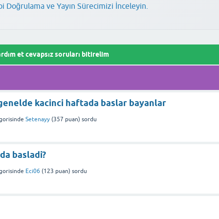
lir.
bi Doğrulama ve Yayın Sürecimizi İnceleyin.
rdım et cevapsız soruları bitirelim
genelde kacinci haftada baslar bayanlar
gorisinde
Setenayy
(
357
puan)
sordu
ada basladi?
gorisinde
Eci06
(
123
puan)
sordu