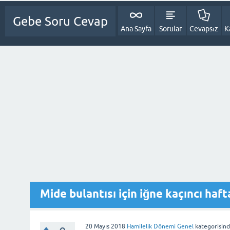
Gebe Soru Cevap
Ana Sayfa
Sorular
Cevapsız
K
Mide bulantısı için iğne kaçıncı haft
20 Mayıs 2018
Hamilelik Dönemi Genel
kategorisin