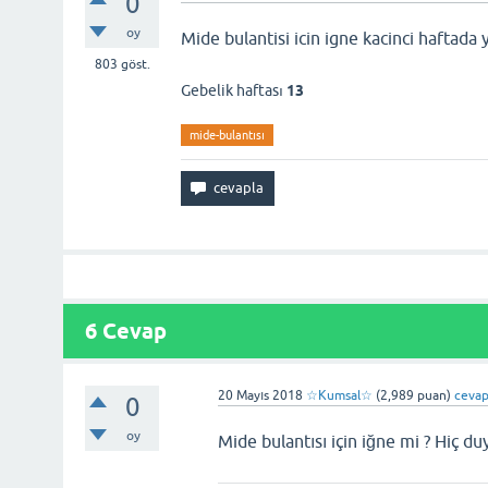
0
oy
Mide bulantisi icin igne kacinci haftada y
803
göst.
Gebelik haftası
13
mide-bulantısı
6 Cevap
20 Mayıs 2018
☆Kumsal☆
(
2,989
puan)
cevap
0
oy
Mide bulantısı için iğne mi ? Hiç d