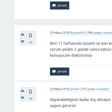
20 Mayıs 2018
Büşra606
(
1,090
puan)
cevapl
0
oy
Ben 11 haftasında bulantı ve kan ku
serum yedim 2 günde sonra taburc
konuşucam doktorumla
20 Mayıs 2018
almila2
(
741
puan)
cevapladı
0
oy
dayanabildiginiz kadar ilaç almayı
uygun gorurse