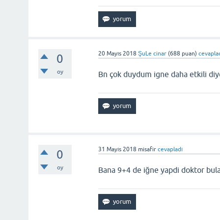
20 Mayıs 2018
ŞuLe cinar
(
688
puan)
cevapla
0
oy
Bn çok duydum igne daha etkili diye
31 Mayıs 2018
misafir
cevapladı
0
oy
Bana 9+4 de iğne yapdi doktor bula