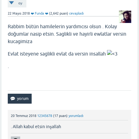
oy
22 Mayıs 2018
❤️ Funda ❤️
(
2,642
puan)
cevapladı
Rabbim bütün hamilelerin yardımcısı olsun . Kolay
doğumlar nasip etsin. Saglikli ve hayirli ewlatlar versin
kucagimiza
Evlat isteyene saglikli evlat da versin insallah
.
20 Temmuz 2018
12345678
(
17
puan)
yorumladı
. Allah kabul etsin inşallah