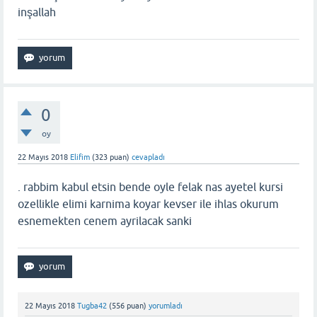
inşallah
0
oy
22 Mayıs 2018
Elifim
(
323
puan)
cevapladı
. rabbim kabul etsin bende oyle felak nas ayetel kursi
ozellikle elimi karnima koyar kevser ile ihlas okurum
esnemekten cenem ayrilacak sanki
22 Mayıs 2018
Tugba42
(
556
puan)
yorumladı