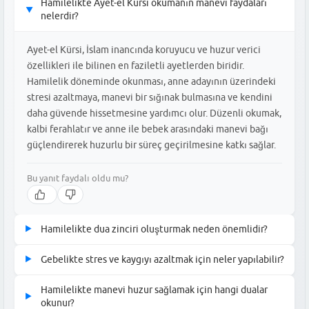
Hamilelikte Ayet-el Kürsi okumanın manevi faydaları
▶
nelerdir?
Ayet-el Kürsi, İslam inancında koruyucu ve huzur verici
özellikleri ile bilinen en faziletli ayetlerden biridir.
Hamilelik döneminde okunması, anne adayının üzerindeki
stresi azaltmaya, manevi bir sığınak bulmasına ve kendini
daha güvende hissetmesine yardımcı olur. Düzenli okumak,
kalbi ferahlatır ve anne ile bebek arasındaki manevi bağı
güçlendirerek huzurlu bir süreç geçirilmesine katkı sağlar.
Bu yanıt faydalı oldu mu?
Hamilelikte dua zinciri oluşturmak neden önemlidir?
▶
Dua zincirleri, benzer süreçlerden geçen anne adaylarının
Gebelikte stres ve kaygıyı azaltmak için neler yapılabilir?
▶
birbirlerine manevi destek sağlamasına ve yalnızlık hissini
Hamilelikte stres ve kaygıyı azaltmak için düzenli dua etmek
gidermesine olanak tanır. Ortak bir niyetle dua etmek, toplumsal
Hamilelikte manevi huzur sağlamak için hangi dualar
▶
veya meditasyon yapmak en etkili manevi yöntemlerden biridir.
dayanışmayı güçlendirerek hamilelikteki kaygı ve endişelerin
okunur?