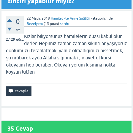
zinciri yapabilir miyiz?
22 Mayıs 2018
Hamilelikte Anne Sağlığı
kategorisinde
0
Bezelyem
(
15
puan)
sordu
oy
Kızlar biliyorsunuz hamilelerin duası kabul olur
2,129
göst.
derler. Hepimiz zaman zaman sıkıntılar yaşıyoruz
gönlümüzü ferahlatmak, yalnız olmadığımızı hissetmek,
şu mübarek ayda Allaha sığınmak için ayet-el kursi
okuyalım hep beraber. Okuyan yorum kısmına nokta
koysun lütfen
35 Cevap