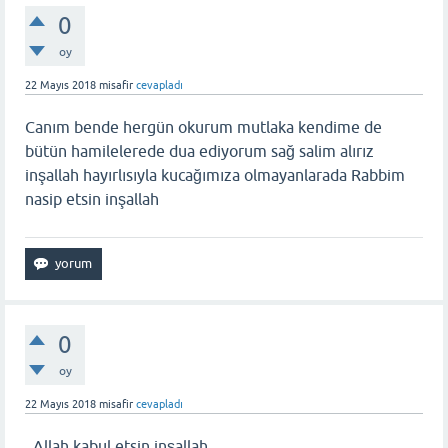
0
oy
22 Mayıs 2018
misafir
cevapladı
Canım bende hergün okurum mutlaka kendime de
bütün hamilelerede dua ediyorum sağ salim alırız
inşallah hayırlısıyla kucağımıza olmayanlarada Rabbim
nasip etsin inşallah
0
oy
22 Mayıs 2018
misafir
cevapladı
. Allah kabul etsin inşallah