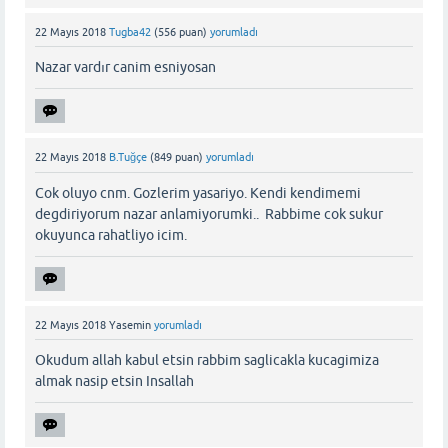
22 Mayıs 2018
Tugba42
(
556
puan)
yorumladı
Nazar vardır canim esniyosan
22 Mayıs 2018
B.Tuğçe
(
849
puan)
yorumladı
Cok oluyo cnm. Gozlerim yasariyo. Kendi kendimemi
degdiriyorum nazar anlamiyorumki.. Rabbime cok sukur
okuyunca rahatliyo icim.
22 Mayıs 2018
Yasemin
yorumladı
Okudum allah kabul etsin rabbim saglicakla kucagimiza
almak nasip etsin Insallah