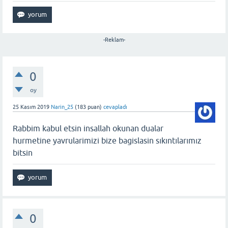
-Reklam-
0
oy
25 Kasım 2019
Narin_25
(
183
puan)
cevapladı
Rabbim kabul etsin insallah okunan dualar
hurmetine yavrularimizi bize bagislasin sıkıntılarımız
bitsin
0