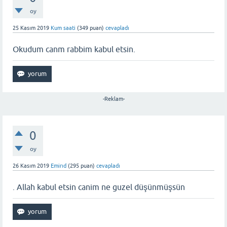
oy
25 Kasım 2019
Kum saati
(
349
puan)
cevapladı
Okudum canm rabbim kabul etsin.
-Reklam-
0
oy
26 Kasım 2019
Emirıd
(
295
puan)
cevapladı
. Allah kabul etsin canim ne guzel düşünmüşsün