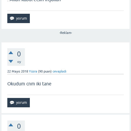
-Reklam-
0
oy
22 Mayıs 2018
Yüsra
(
90
puan)
cevapladı
Okudum cnm iki tane
0