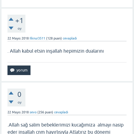
+1
oy
22 Mayıs 2018
Ilknur3511
(
128
puan)
cevapladı
. Allah kabul etsin inşallah hepimizin dualarını
0
oy
22 Mayıs 2018
sevo
(
256
puan)
cevapladı
.Allah sağ salim bebeklerimizi kucağımiza almayı nasip
eder inşallah cnm hayırlısıyla Atlatırız bu dönemi