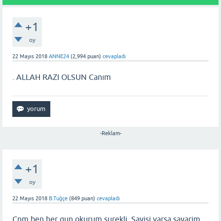
+1
oy
22 Mayıs 2018
ANNE24
(
2,994
puan)
cevapladı
. ALLAH RAZI OLSUN Canım
-Reklam-
+1
oy
22 Mayıs 2018
B.Tuğçe
(
849
puan)
cevapladı
Cnm ben her gun okurum surekli. Sayisi varsa sayarim.