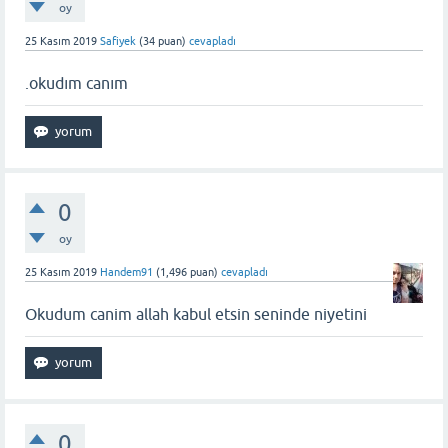
oy
25 Kasım 2019
Safiyek
(
34
puan)
cevapladı
.okudım canım
0
oy
25 Kasım 2019
Handem91
(
1,496
puan)
cevapladı
Okudum canim allah kabul etsin seninde niyetini
0