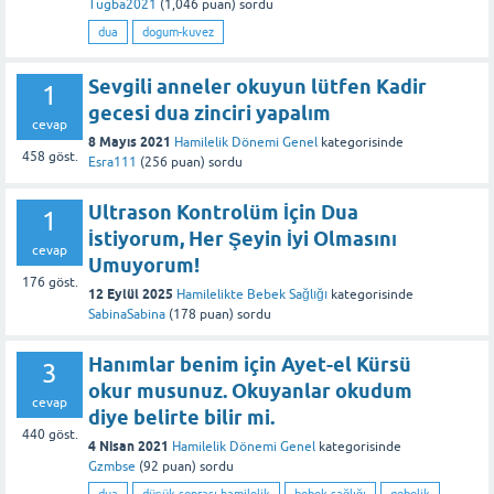
Tugba2021
(
1,046
puan)
sordu
dua
dogum-kuvez
Sevgili anneler okuyun lütfen Kadir
1
gecesi dua zinciri yapalım
cevap
8 Mayıs 2021
Hamilelik Dönemi Genel
kategorisinde
458
göst.
Esra111
(
256
puan)
sordu
Ultrason Kontrolüm İçin Dua
1
İstiyorum, Her Şeyin İyi Olmasını
cevap
Umuyorum!
176
göst.
12 Eylül 2025
Hamilelikte Bebek Sağlığı
kategorisinde
SabinaSabina
(
178
puan)
sordu
Hanımlar benim için Ayet-el Kürsü
3
okur musunuz. Okuyanlar okudum
cevap
diye belirte bilir mi.
440
göst.
4 Nisan 2021
Hamilelik Dönemi Genel
kategorisinde
Gzmbse
(
92
puan)
sordu
dua
düşük-sonrası-hamilelik
bebek-sağlığı
gebelik