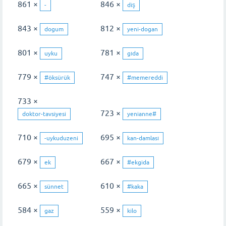
861 ×
846 ×
-
diş
843 ×
812 ×
dogum
yeni-dogan
801 ×
781 ×
uyku
gıda
779 ×
747 ×
#öksürük
#memereddi
733 ×
723 ×
doktor-tavsiyesi
yenianne#
710 ×
695 ×
-uykuduzeni
kan-damlası
679 ×
667 ×
ek
#ekgida
665 ×
610 ×
sünnet
#kaka
584 ×
559 ×
gaz
kilo