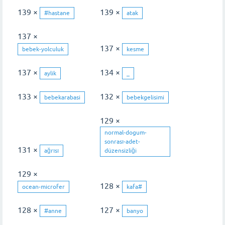
139 ×
139 ×
#hastane
atak
137 ×
137 ×
bebek-yolculuk
kesme
137 ×
134 ×
aylik
_
133 ×
132 ×
bebekarabasi
bebekgelisimi
129 ×
normal-dogum-
sonrası-adet-
131 ×
ağrısı
düzensizliği
129 ×
128 ×
ocean-microfer
kafa#
128 ×
127 ×
#anne
banyo