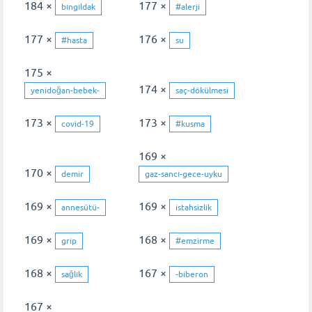
184 ×
177 ×
bıngıldak
#alerji
177 ×
176 ×
#hasta
su
175 ×
174 ×
yenidoğan-bebek-
saç-dökülmesi
173 ×
173 ×
covid-19
#kusma
169 ×
170 ×
demir
gaz-sancı-gece-uyku
169 ×
169 ×
annesütü-
istahsizlik
169 ×
168 ×
grip
#emzirme
168 ×
167 ×
sağlık
-biberon
167 ×