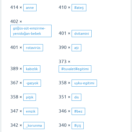
414 ×
410 ×
anne
#ateş
402 ×
göğüs-süt-emzirme-
401 ×
yenidoğan-bebek
dvitamini
401 ×
390 ×
rotavirüs
așı
373 ×
389 ×
kabızlık
#tuvalet#egitimi
367 ×
358 ×
-gazyok
uyku-egitimi
358 ×
351 ×
pişik
dis
347 ×
346 ×
emzik
#bez
342 ×
340 ×
_korunma
#çiş