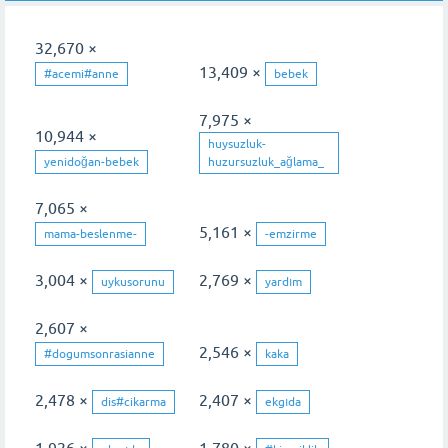
32,670 ×
13,409 ×
#acemi#anne
bebek
7,975 ×
10,944 ×
huysuzluk-
yenidoğan-bebek
huzursuzluk_ağlama_
7,065 ×
5,161 ×
mama-beslenme-
-emzirme
3,004 ×
2,769 ×
uykusorunu
yardım
2,607 ×
2,546 ×
#dogumsonrasianne
kaka
2,478 ×
2,407 ×
dis#cikarma
ekgıda