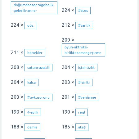
doğumdansonragebelik-
224 ×
gebelik-anne-
#ates
224 ×
212 ×
göz
#sarılık
209 ×
oyun-aktivite-
211 ×
bebekler
birliktezamangeçirme
208 ×
204 ×
sutum-azaldii
iştahsızlık
204 ×
203 ×
kalca
#hırıltı
203 ×
201 ×
#uykusorunu
#yenianne
190 ×
190 ×
4-aylık
regl
188 ×
185 ×
damla
ateş