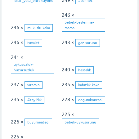
249 ×
idrar_yolu_enfeksiyonu
#sünnet
246 ×
bebek-beslenme-
246 ×
mukuslu-kaka
mama
246 ×
243 ×
tuvalet
gaz-sorunu
241 ×
uykusuzluk-
240 ×
huzursuzluk
hastalik
237 ×
235 ×
vitamin
kabizlik-kaka
235 ×
228 ×
#zayıflık
dogumkontrol
225 ×
226 ×
büyümeatagi
bebek-uykusorunu
225 ×