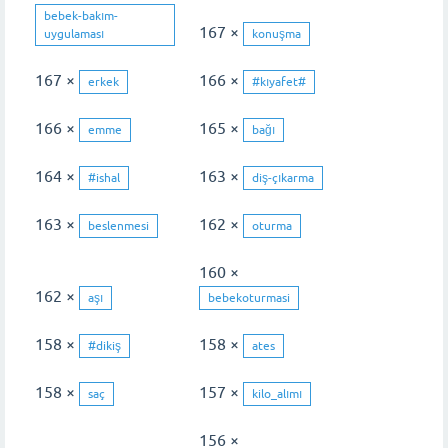
bebek-bakım-
167 ×
uygulaması
konuşma
167 ×
166 ×
erkek
#kıyafet#
166 ×
165 ×
emme
bağı
164 ×
163 ×
#ishal
diş-çıkarma
163 ×
162 ×
beslenmesi
oturma
160 ×
162 ×
aşı
bebekoturmasi
158 ×
158 ×
#dikiş
ates
158 ×
157 ×
saç
kilo_alımı
156 ×