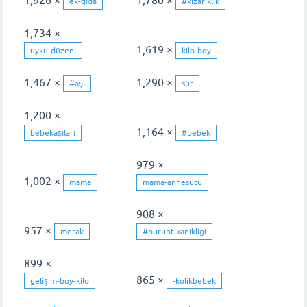
1,926 ×
1,780 ×
ek-gıda
#kizariklik
1,734 ×
1,619 ×
uyku-düzeni
kilo-boy
1,467 ×
1,290 ×
#aşı
süt
1,200 ×
1,164 ×
bebekaşıları
#bebek
979 ×
1,002 ×
mama
mama-annesütü
908 ×
957 ×
merak
#buruntikanikligi
899 ×
865 ×
gelişim-boy-kilo
-kolikbebek