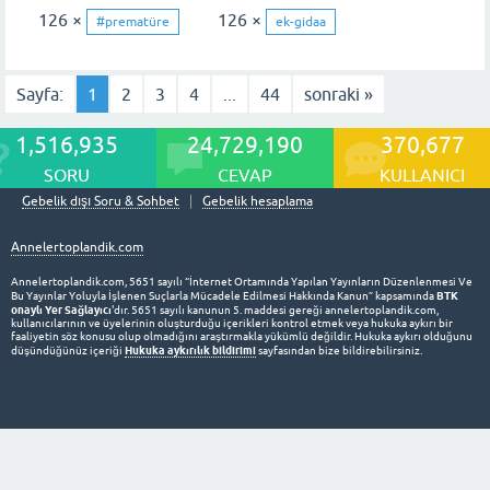
126 ×
126 ×
#prematüre
ek-gidaa
Sayfa:
1
2
3
4
...
44
sonraki »
1,516,935
24,729,190
370,677
SORU
CEVAP
KULLANICI
Gebelik dışı Soru & Sohbet
Gebelik hesaplama
Annelertoplandik.com
Annelertoplandik.com, 5651 sayılı “İnternet Ortamında Yapılan Yayınların Düzenlenmesi Ve
BTK
Bu Yayınlar Yoluyla İşlenen Suçlarla Mücadele Edilmesi Hakkında Kanun” kapsamında
onaylı Yer Sağlayıcı
'dır. 5651 sayılı kanunun 5. maddesi gereği annelertoplandik.com,
kullanıcılarının ve üyelerinin oluşturduğu içerikleri kontrol etmek veya hukuka aykırı bir
faaliyetin söz konusu olup olmadığını araştırmakla yükümlü değildir. Hukuka aykırı olduğunu
Hukuka aykırılık bildirimi
düşündüğünüz içeriği
sayfasından bize bildirebilirsiniz.