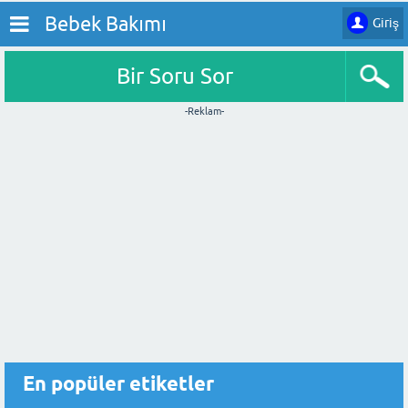
Bebek Bakımı
Giriş
Bir Soru Sor
-Reklam-
En popüler etiketler