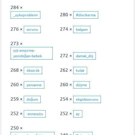
284 ×
280 ×
_uykuproblemi
#discikarma
276 ×
274 ×
sorunu
balgam
273 ×
süt-emzirme-
272 ×
yenidoğan-bebek
damak_diş
268 ×
262 ×
öksürük
kulak
260 ×
260 ×
yenianne
düşme
259 ×
254 ×
doğum
ekgıdasorunu
252 ×
252 ×
-annesutu
ay
250 ×