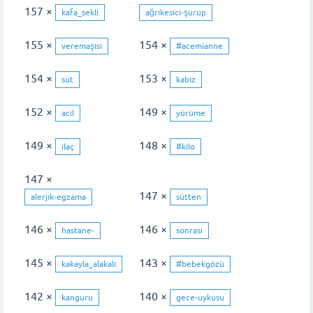
157 ×
kafa_sekli
ağrıkesici-şurup
155 ×
154 ×
veremaşısı
#acemianne
154 ×
153 ×
sut
kabız
152 ×
149 ×
acil
yürüme
149 ×
148 ×
ilaç
#kilo
147 ×
147 ×
alerjik-egzama
sütten
146 ×
146 ×
hastane-
sonrasi
145 ×
143 ×
kakayla_alakalı
#bebekgözü
142 ×
140 ×
kanguru
gece-uykusu