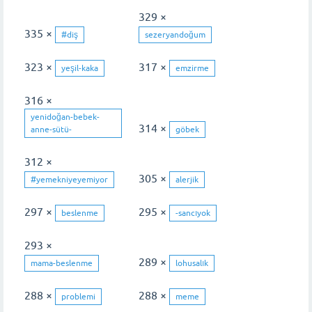
329 ×
335 ×
#diş
sezeryandoğum
323 ×
317 ×
yeşil-kaka
emzirme
316 ×
yenidoğan-bebek-
314 ×
anne-sütü-
göbek
312 ×
305 ×
#yemekniyeyemiyor
alerjik
297 ×
295 ×
beslenme
-sancıyok
293 ×
289 ×
mama-beslenme
lohusalık
288 ×
288 ×
problemi
meme