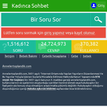
Kadınca Sohbet
Giriş
Bir Soru Sor
Lütfen soru sormak için
giriş yapınız
veya
kayıt olunuz
.
1,516,612
24,724,973
370,382
SORU
CEVAP
KULLANICI
İletişim
Bebek Bakımı
Gebelik hesaplama
Gebe
bebek
Annelertoplandik.com
Annelertoplandik.com, 5651 sayılı “İnternet Ortamında Yapılan Yayınların Düzenlenmesi Ve
BTK
Bu Yayınlar Yoluyla İşlenen Suçlarla Mücadele Edilmesi Hakkında Kanun” kapsamında
onaylı Yer Sağlayıcı
'dır. 5651 sayılı kanunun 5. maddesi gereği annelertoplandik.com,
kullanıcılarının ve üyelerinin oluşturduğu içerikleri kontrol etmek veya hukuka aykırı bir
faaliyetin söz konusu olup olmadığını araştırmakla yükümlü değildir. Hukuka aykırı olduğunu
Hukuka aykırılık bildirimi
düşündüğünüz içeriği
sayfasından bize bildirebilirsiniz.