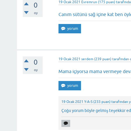
19 Ocak 2021
Evremrun
(
175
puan)
tarafınd
0
oy
Canım sütünü sağ içine kat ben öy
19 Ocak 2021
serdem
(
239
puan)
tarafından
0
oy
Mama içiyorsa mama vermeye deva
19 Ocak 2021
Y-A-S
(
233
puan)
tarafından
y
Çoğu yorum böyle gelmiş teşekkür ed