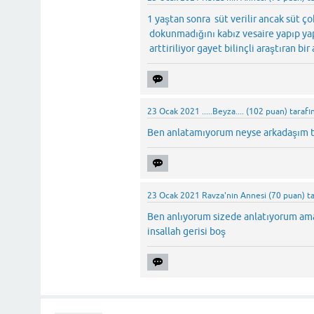
1 yaştan sonra süt verilir ancak süt ç
dokunmadığını kabız vesaire yapıp yap
arttiriliyor gayet bilinçli araştıran 
23 Ocak 2021
.....Beyza....
(
102
puan)
tarafı
Ben anlatamıyorum neyse arkadaşım
23 Ocak 2021
Ravza'nın Annesi
(
70
puan)
t
Ben anlıyorum sizede anlatıyorum ama
insallah gerisi boş