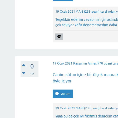
19 Ocak 2021
Y-A-S
(
233
puan)
tarafından
y
Teşekkür ederim cevabınız için aslın
çok seviyor kefir denememedim daha
19 Ocak 2021
Ravza'nın Annesi
(
70
puan)
tar
0
oy
Canim sütun içine bir ölçek mama 
öyle iciyor
19 Ocak 2021
Y-A-S
(
233
puan)
tarafından
y
Yaaa bu da çok iyi fikirmis denicem c