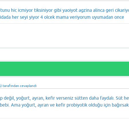
nu hic icmiyor tiksiniyor gibi yaoiyot agzina alinca geri cikariy
ek gidada her seyi yiyor 4 olcek mama veriyorum uyumadan once
)
tarafından
cevaplandı
p değil, yoğurt, ayran, kefir verseniz sütten daha faydalı. Süt 
bebi. Ama yoğurt, ayran ve kefir probiyotik olduğu için bağırsakl