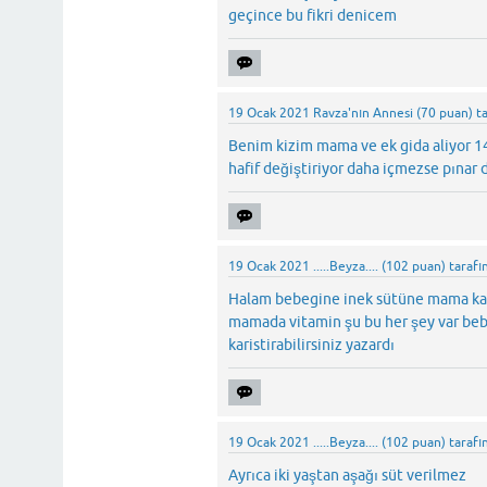
geçince bu fikri denicem
19 Ocak 2021
Ravza'nın Annesi
(
70
puan)
t
Benim kizim mama ve ek gida aliyor 14 
hafif değiştiriyor daha içmezse pınar
19 Ocak 2021
.....Beyza....
(
102
puan)
tarafı
Halam bebegine inek sütüne mama karı
mamada vitamin şu bu her şey var bebe
karistirabilirsiniz yazardı
19 Ocak 2021
.....Beyza....
(
102
puan)
tarafı
Ayrıca iki yaştan aşağı süt verilmez