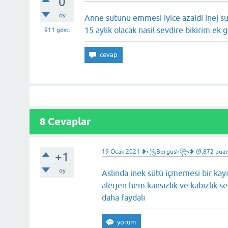
0
oy
Anne sutunu emmesi iyice azaldi inej sutu
15 aylik olacak nasil sevdire bikirim 
911
göst.
8 Cevaplar
19 Ocak 2021
❥꧁Bergush꧂❥
(
9,872
puan
+1
oy
Aslında inek sütü içmemesi bir kayı
alerjen hem kansızlık ve kabızlık se
daha faydalı