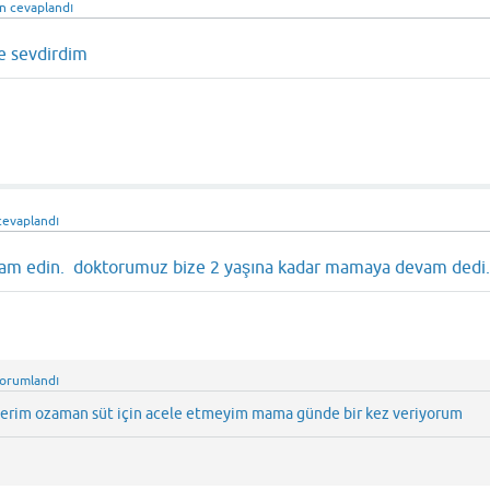
an
cevaplandı
le sevdirdim
cevaplandı
m edin. doktorumuz bize 2 yaşına kadar mamaya devam dedi
orumlandı
erim ozaman süt için acele etmeyim mama günde bir kez veriyorum