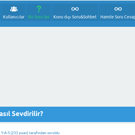
Kullanıcılar
Bir Soru Sor
Konu dışı Soru&Sohbet
Hamile Soru Ceva
sıl Sevdirilir?
e
Y-A-S
(
233
puan)
tarafından
soruldu