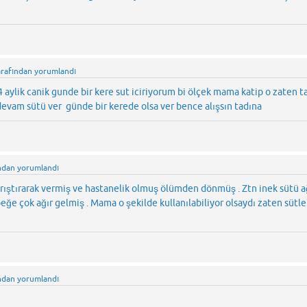
arafından
yorumlandı
aylik canik gunde bir kere sut iciriyorum bi ölçek mama katip o zaten t
 devam sütü ver günde bir kerede olsa ver bence alışsın tadına
ndan
yorumlandı
ştırarak vermiş ve hastanelik olmuş ölümden dönmüş . Ztn inek sütü a
ğe çok ağır gelmiş . Mama o şekilde kullanılabiliyor olsaydı zaten sütle
ndan
yorumlandı