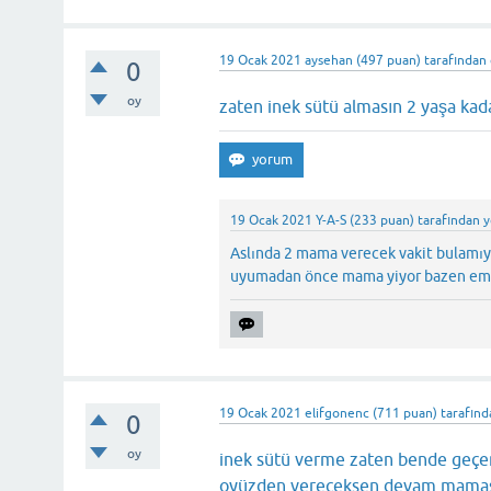
19 Ocak 2021
aysehan
(
497
puan)
tarafından
0
oy
zaten inek sütü almasın 2 yaşa kad
19 Ocak 2021
Y-A-S
(
233
puan)
tarafından
y
Aslında 2 mama verecek vakit bulamı
uyumadan önce mama yiyor bazen em
19 Ocak 2021
elifgonenc
(
711
puan)
tarafın
0
oy
inek sütü verme zaten bende geçen 
oyüzden vereceksen devam maması