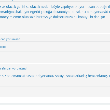
ok az olacak gerisi su olacak neden böyle yapılıyor biliyormusun bebeğe 
madığına bakılıyor egerki çocuğa dokanmiyor bir sıkıntı olmuyorsa süt 
bir anneyim emin olun size bir tavsiye doktorunuza bu konuyu bi danışın
ndan
yorumlandı
 tmm
arafından
yorumlandı
 siz anlamamakta ısrar ediyorsunuz soruyu soran arkadaş beni anlamıştı