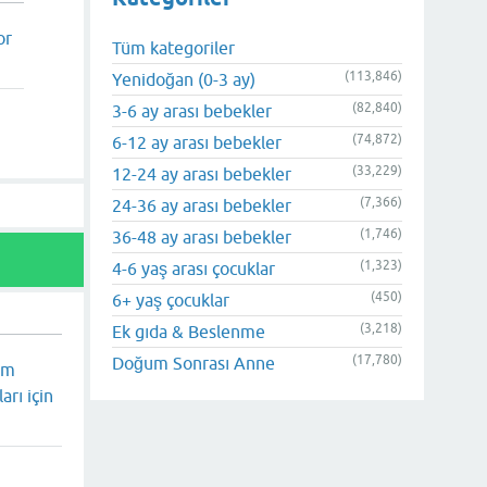
or
Tüm kategoriler
(113,846)
Yenidoğan (0-3 ay)
(82,840)
3-6 ay arası bebekler
(74,872)
6-12 ay arası bebekler
(33,229)
12-24 ay arası bebekler
(7,366)
24-36 ay arası bebekler
(1,746)
36-48 ay arası bebekler
(1,323)
4-6 yaş arası çocuklar
(450)
6+ yaş çocuklar
(3,218)
Ek gıda & Beslenme
(17,780)
Doğum Sonrası Anne
hem
arı için