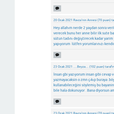
20 Ocak 2021
Ravza'nın Annesi
(
70
puan)
t
Hey allahım nerde 2 yaşdan sonra veril
verecek bunu her anne bilir ilk sute b
sütun tadını değiştirecek kadar yarim
yapıyorum lütfen yorumlarınızı kendi
23 Ocak 2021
.....Beyza....
(
102
puan)
tarafı
İnsan gbi yazıyorum insan gibi cevap v
yazmayacaksin o zmn çıkıp buraya .böy
kullanabileceğini söylemiş bu bayani
bile hala dokunuyor . Bana diyorsun a
23 Ocak 2021
Ravza'nın Annesi
(
70
puan)
t