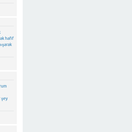
k
ak hafif
nışarak
orum
r şey