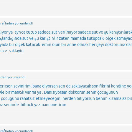
arafından
yorumlandı
iyor ya ayrıca tutup sadece süt verilmiyor sadece süt ve şu karıştırılara
aşlandığında süt ve şu karıştırılır zaten mamada tutupta 6 ölçek atmayac
 yada bir ölçek katacak emin olun bir anne olarak her şeyi doktoruma da
nize saklayin
ndan
yorumlandı
erirsen sevinirim. bana diyorsan sen de saklayacak son fikrini kendine y
le bir mantık var mi ya . Danisiyorsan doktorun senin çocuğunun
n çocuğunu rahatsız etmeyeceğini nerden biliyorsun benim kizama az bi
ma seninde bilinçli yazmani oneririm
arafından
yorumlandı