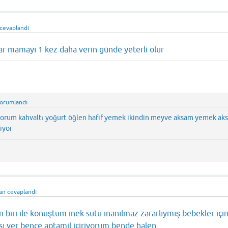
cevaplandı
ar mamayı 1 kez daha verin günde yeterli olur
orumlandı
yorum kahvaltı yoğurt öğlen hafif yemek ikindin meyve aksam yemek ak
iyor
dan
cevaplandı
biri ile konuştum inek sütü inanılmaz zararlıymış bebekler içi
 ver bence aptamil içiriyorum bende halen