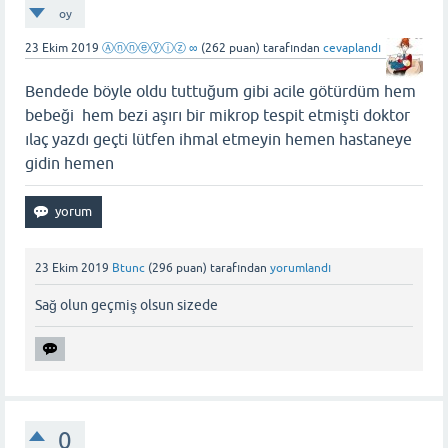
oy
23 Ekim 2019
Ⓐⓝⓝⓔⓨⓘⓩ ∞
(
262
puan)
tarafından
cevaplandı
Bendede böyle oldu tuttuğum gibi acile götürdüm hem
bebeği hem bezi aşırı bir mikrop tespit etmişti doktor
ılaç yazdı geçti lütfen ihmal etmeyin hemen hastaneye
gidin hemen
23 Ekim 2019
Btunc
(
296
puan)
tarafından
yorumlandı
Sağ olun geçmiş olsun sizede
0