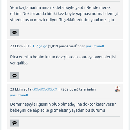
Yeni başlamadım ama ilk defa böyle yaptı. Bende merak
ettim. Doktor arada bir iki kez böyle yapması normal demişti
yinede insan merak ediyor. Teşekkür ederim yanıtınız için.
23 Ekim 2019
Tuğçe gc
(
1,019
puan)
tarafından
yorumlandı
Rica ederim benim kızım da aşılardan sonra yapıyor alerjisi
var galiba
23 Ekim 2019
Ⓐⓝⓝⓔⓨⓘⓩ ∞
(
262
puan)
tarafından
yorumlandı
Demir hapıyla ilgisinin olup olmadığı na doktor karar versin
bebeğini de alıp acile gitmelisin yaşadım bu durumu