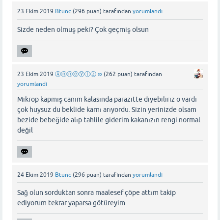
23 Ekim 2019
Btunc
(
296
puan)
tarafından
yorumlandı
Sizde neden olmuş peki? Çok geçmiş olsun
23 Ekim 2019
Ⓐⓝⓝⓔⓨⓘⓩ ∞
(
262
puan)
tarafından
yorumlandı
Mikrop kapmış canım kalasında parazitte diyebiliriz o vardı
çok huysuz du beklide karnı arıyordu. Sizin yerinizde olsam
bezide bebeğide alıp tahlile giderim kakanızın rengi normal
değil
24 Ekim 2019
Btunc
(
296
puan)
tarafından
yorumlandı
Sağ olun sorduktan sonra maalesef çöpe attım takip
ediyorum tekrar yaparsa götüreyim