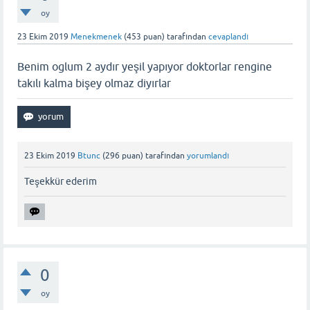
oy
23 Ekim 2019
Menekmenek
(
453
puan)
tarafından
cevaplandı
Benim oglum 2 aydır yeşil yapıyor doktorlar rengine
takılı kalma bişey olmaz diyırlar
23 Ekim 2019
Btunc
(
296
puan)
tarafından
yorumlandı
Teşekkür ederim
0
oy