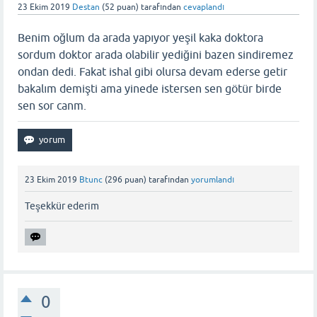
23 Ekim 2019
Destan
(
52
puan)
tarafından
cevaplandı
Benim oğlum da arada yapıyor yeşil kaka doktora
sordum doktor arada olabilir yediğini bazen sindiremez
ondan dedi. Fakat ishal gibi olursa devam ederse getir
bakalım demişti ama yinede istersen sen götür birde
sen sor canm.
23 Ekim 2019
Btunc
(
296
puan)
tarafından
yorumlandı
Teşekkür ederim
0