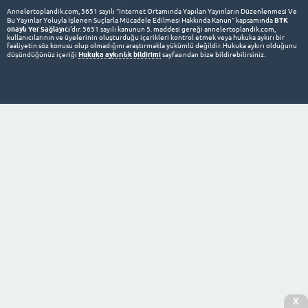
Annelertoplandik.com, 5651 sayılı “İnternet Ortamında Yapılan Yayınların Düzenlenmesi Ve
BTK
Bu Yayınlar Yoluyla İşlenen Suçlarla Mücadele Edilmesi Hakkında Kanun” kapsamında
onaylı Yer Sağlayıcı
'dır. 5651 sayılı kanunun 5. maddesi gereği annelertoplandik.com,
kullanıcılarının ve üyelerinin oluşturduğu içerikleri kontrol etmek veya hukuka aykırı bir
faaliyetin söz konusu olup olmadığını araştırmakla yükümlü değildir. Hukuka aykırı olduğunu
Hukuka aykırılık bildirimi
düşündüğünüz içeriği
sayfasından bize bildirebilirsiniz.
X