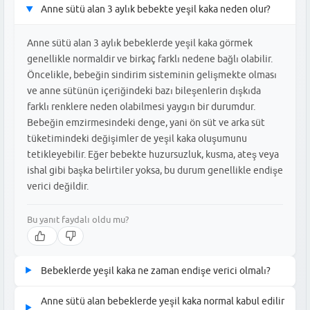
Anne sütü alan 3 aylık bebekte yeşil kaka neden olur?
▶
Anne sütü alan 3 aylık bebeklerde yeşil kaka görmek
genellikle normaldir ve birkaç farklı nedene bağlı olabilir.
Öncelikle, bebeğin sindirim sisteminin gelişmekte olması
ve anne sütünün içeriğindeki bazı bileşenlerin dışkıda
farklı renklere neden olabilmesi yaygın bir durumdur.
Bebeğin emzirmesindeki denge, yani ön süt ve arka süt
tüketimindeki değişimler de yeşil kaka oluşumunu
tetikleyebilir. Eğer bebekte huzursuzluk, kusma, ateş veya
ishal gibi başka belirtiler yoksa, bu durum genellikle endişe
verici değildir.
Bu yanıt faydalı oldu mu?
Bebeklerde yeşil kaka ne zaman endişe verici olmalı?
▶
Bebeklerde yeşil kaka, genellikle tek başına endişe verici bir
Anne sütü alan bebeklerde yeşil kaka normal kabul edilir
▶
durum değildir. Ancak, eğer yeşil kaka ile birlikte bebeğinizde