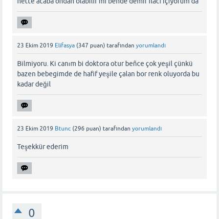
nette acaba ondan olabilir mi bende demir ilacı içiyorum da
23 Ekim 2019
Elifasya
(
347
puan)
tarafından
yorumlandı
Bilmiyoru. Ki canım bi doktora otur beñce çok yeşil çünkü
bazen bebegimde de hafif yeşile çalan bor renk oluyorda bu
kadar değil
23 Ekim 2019
Btunc
(
296
puan)
tarafından
yorumlandı
Teşekkür ederim
0