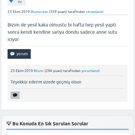
oy
23 Ekim 2019
Blueocean
(
359
puan)
tarafından
cevaplandı
Bizim de yesil kaka olmustu bi hafta hep yesil yapti
sonra kendi kendine sariya dondu sadece anne sutu
iciyor
23 Ekim 2019
Btunc
(
296
puan)
tarafından
yorumlandı
Teşekkür ederim sizede geçmiş olsun
💡 Bu Konuda En Sık Sorulan Sorular