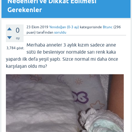
Nedenleri ve Dikkat Edilmesi
Gerekenler
23 Ekim 2019
Yenidoğan (0-3 ay)
kategorisinde
Btunc
(
296
0
puan)
tarafından
soruldu
oy
Merhaba anneler 3 aylık kızım sadece anne
3,784
göst.
sütü ile besleniyor normalde sarı renk kaka
yapardı ilk defa yeşil yaptı. Sizce normal mi daha önce
karşılaşan oldu mu?