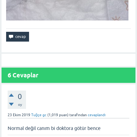
6 Cevaplar
0
oy
23 Ekim 2019
Tuğçe gc
(
1,019
puan)
tarafından
cevaplandı
Normal değil canım bi doktora götür bence