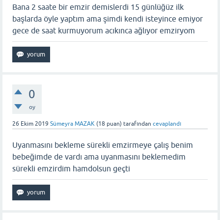
Bana 2 saate bir emzir demislerdi 15 günlüğüz ilk
başlarda öyle yaptım ama şimdi kendi isteyince emiyor
gece de saat kurmuyorum acıkınca ağlıyor emziryom
0
oy
26 Ekim 2019
Sümeyra MAZAK
(
18
puan)
tarafından
cevaplandı
Uyanmasını bekleme sürekli emzirmeye çalış benim
bebeğimde de vardı ama uyanmasını beklemedim
sürekli emzirdim hamdolsun geçti