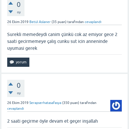
0
oy
26 Ekim 2019
Betül Aslaner
(
35
puan)
tarafından
cevaplandı
Surekli memedeydi canim çünkü cok az emiyor gece 2
saati gecirmemeye çalış cunku sut icin anneninde
uyumasi gerek
0
oy
26 Ekim 2019
Serapserhatasafasya
(
350
puan)
tarafından
cevaplandı
2 saati geçirme öyle devam et geçer inşallah