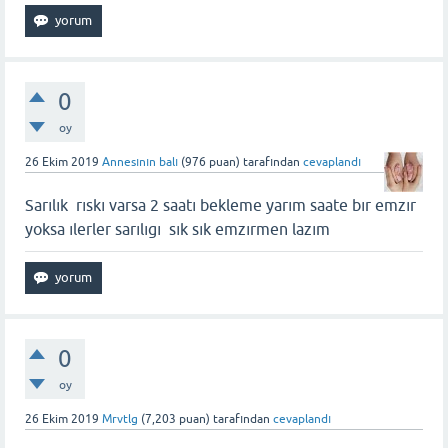
0
oy
26 Ekim 2019
Annesının balı
(
976
puan)
tarafından
cevaplandı
Sarılık rıskı varsa 2 saatı bekleme yarım saate bır emzır
yoksa ılerler sarılıgı sık sık emzırmen lazım
0
oy
26 Ekim 2019
Mrvtlg
(
7,203
puan)
tarafından
cevaplandı