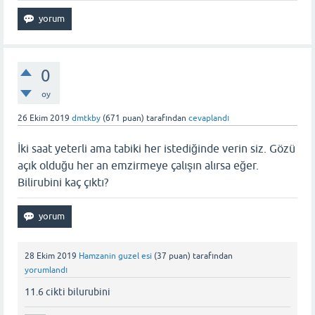
0
oy
26 Ekim 2019
dmtkby
(
671
puan)
tarafından
cevaplandı
İki saat yeterli ama tabiki her istediğinde verin siz. Gözü
açık olduğu her an emzirmeye çalışın alırsa eğer.
Bilirubini kaç çıktı?
28 Ekim 2019
Hamzanin guzel esi
(
37
puan)
tarafından
yorumlandı
11.6 cikti bilurubini