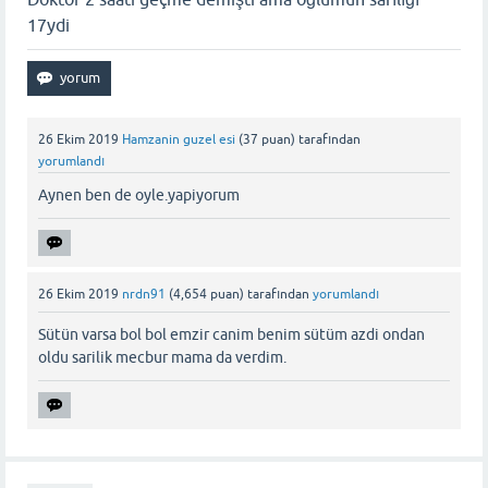
17ydi
26 Ekim 2019
Hamzanin guzel esi
(
37
puan)
tarafından
yorumlandı
Aynen ben de oyle.yapiyorum
26 Ekim 2019
nrdn91
(
4,654
puan)
tarafından
yorumlandı
Sütün varsa bol bol emzir canim benim sütüm azdi ondan
oldu sarilik mecbur mama da verdim.