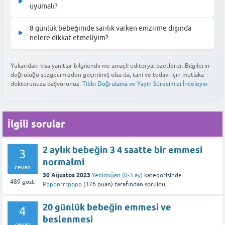
▶
tamamen doymasını sağlayın. Genellikle 15-20 dakika veya
uyumalı?
Bu yanıt faydalı oldu mu?
bebeğiniz memeyi bırakana kadar emzirmek yeterlidir.
Sarılıklı bebekler daha uykulu olabilir. Beslenme sonrası
8 günlük bebeğimde sarılık varken emzirme dışında
▶
genellikle 1-2 saat uyumaları normaldir, ancak bebeğinizin
nelere dikkat etmeliyim?
Bu yanıt faydalı oldu mu?
uyanıklık ve beslenme düzenini gözlemlemelisiniz.
Sarılıklı bebeğinizde emzirme dışında bol sıvı alımına, güneş
ışığına maruz bırakmaya (doktor önerisiyle) ve bebeğinizin genel
Yukarıdaki kısa yanıtlar bilgilendirme amaçlı editöryal özetlerdir.Bilgilerin
Bu yanıt faydalı oldu mu?
doğruluğu süzgecimizden geçirilmiş olsa da, tanı ve tedavi için mutlaka
durumunu yakından takip etmeye dikkat etmelisiniz.
doktorunuza başvurunuz.
Tıbbi Doğrulama ve Yayın Sürecimizi İnceleyin.
Bu yanıt faydalı oldu mu?
İlgili sorular
2 aylık bebeğin 3 4 saatte bir emmesi
3
normalmi
cevap
30 Ağustos 2023
Yenidoğan (0-3 ay)
kategorisinde
489
göst.
Ppppnrrrpppp
(
376
puan)
tarafından
soruldu
20 günlük bebeğin emmesi ve
4
beslenmesi
cevap