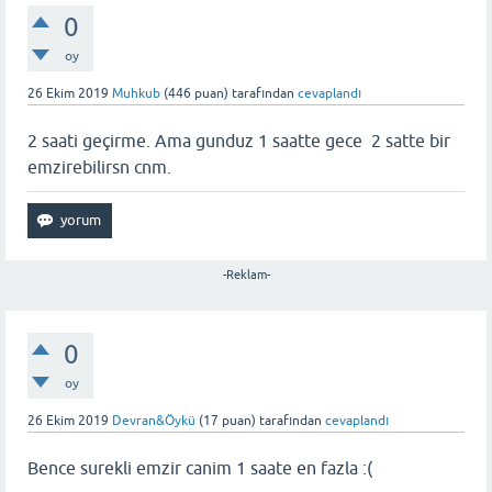
0
oy
26 Ekim 2019
Muhkub
(
446
puan)
tarafından
cevaplandı
2 saati geçirme. Ama gunduz 1 saatte gece 2 satte bir
emzirebilirsn cnm.
-Reklam-
0
oy
26 Ekim 2019
Devran&Öykü
(
17
puan)
tarafından
cevaplandı
Bence surekli emzir canim 1 saate en fazla :(