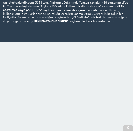
Annelertoplandik.com, 5651 sayılı “İnternet Ortamında Yapılan Yayınların Düzenlenmesi Ve
BTK
Bu Yayınlar Yoluyla İşlenen Suçlarla Mücadele Edilmesi Hakkında Kanun” kapsamında
onaylı Yer Sağlayıcı
'dır. 5651 sayılı kanunun 5. maddesi gereği annelertoplandik.com,
kullanıcılarının ve üyelerinin oluşturduğu içerikleri kontrol etmek veya hukuka aykırı bir
faaliyetin söz konusu olup olmadığını araştırmakla yükümlü değildir. Hukuka aykırı olduğunu
Hukuka aykırılık bildirimi
düşündüğünüz içeriği
sayfasından bize bildirebilirsiniz.
X