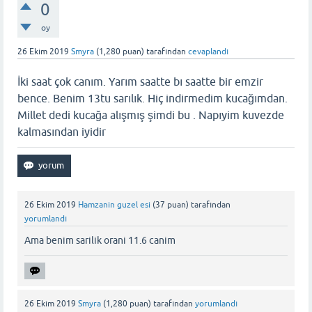
0
oy
26 Ekim 2019
Smyra
(
1,280
puan)
tarafından
cevaplandı
İki saat çok canım. Yarım saatte bı saatte bir emzir
bence. Benim 13tu sarılık. Hiç indirmedim kucağımdan.
Millet dedi kucağa alışmış şimdi bu . Napıyim kuvezde
kalmasından iyidir
26 Ekim 2019
Hamzanin guzel esi
(
37
puan)
tarafından
yorumlandı
Ama benim sarilik orani 11.6 canim
26 Ekim 2019
Smyra
(
1,280
puan)
tarafından
yorumlandı