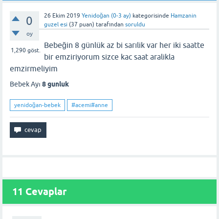
26 Ekim 2019
Yenidoğan (0-3 ay)
kategorisinde
Hamzanin
0
guzel esi
(
37
puan)
tarafından
soruldu
oy
Bebeğin 8 günlük az bi sarılik var her iki saatte
1,290
göst.
bir emziriyorum sizce kac saat aralikla
emzirmeliyim
Bebek Ayı
8 gunluk
yenidoğan-bebek
#acemi#anne
11 Cevaplar