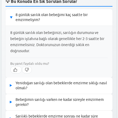
💡 Bu Konuda En Sık Sorulan Sorular
8 günlük sarılık olan bebeğimi kaç saatte bir
▶
emzirmeliyim?
8 günlük sarılık olan bebeğinizi, sarılığın durumuna ve
bebeğin iştahına bağlı olarak genellikle her 2-3 saatte bir
emzirmelisiniz. Doktorunuzun önerdiği sıklık en
doğrusudur.
Bu yanıt faydalı oldu mu?
Yenidoğan sarılığı olan bebeklerde emzirme sıklığı nasıl
▶
olmalı?
Yenidoğan sarılığı olan bebeklerde emzirme sıklığı genellikle
Bebeğimin sarılığı varken ne kadar süreyle emzirmem
▶
daha sık, yani her 2-3 saatte bir olmalıdır. Bu, bebeğin yeterli sıvı
gerekir?
almasını ve sarılığın atılmasına yardımcı olur.
Bebeğinizin sarılığı varken, her beslenmede bebeğinizin
Sarılıklı bebeklerde emzirme sonrası ne kadar süre