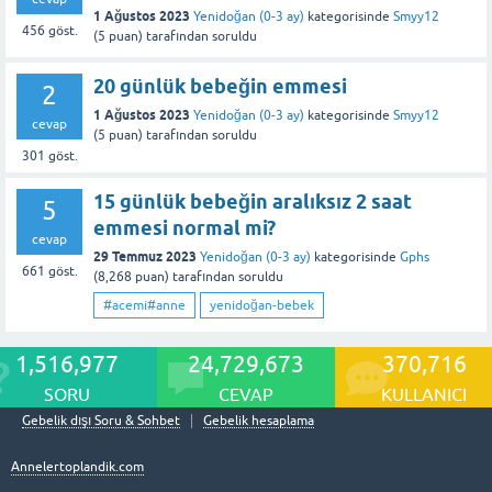
1 Ağustos 2023
Yenidoğan (0-3 ay)
kategorisinde
Smyy12
456
göst.
(
5
puan)
tarafından
soruldu
20 günlük bebeğin emmesi
2
1 Ağustos 2023
Yenidoğan (0-3 ay)
kategorisinde
Smyy12
cevap
(
5
puan)
tarafından
soruldu
301
göst.
15 günlük bebeğin aralıksız 2 saat
5
emmesi normal mi?
cevap
29 Temmuz 2023
Yenidoğan (0-3 ay)
kategorisinde
Gphs
661
göst.
(
8,268
puan)
tarafından
soruldu
#acemi#anne
yenidoğan-bebek
1,516,977
24,729,673
370,716
SORU
CEVAP
KULLANICI
Gebelik dışı Soru & Sohbet
Gebelik hesaplama
Annelertoplandik.com