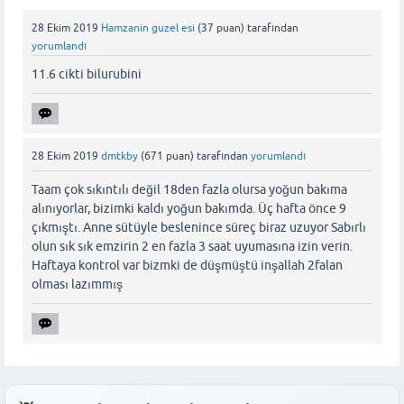
28 Ekim 2019
Hamzanin guzel esi
(
37
puan)
tarafından
yorumlandı
11.6 cikti bilurubini
28 Ekim 2019
dmtkby
(
671
puan)
tarafından
yorumlandı
Taam çok sıkıntılı değil 18den fazla olursa yoğun bakıma
alınıyorlar, bizimki kaldı yoğun bakımda. Üç hafta önce 9
çıkmıştı. Anne sütüyle beslenince süreç biraz uzuyor Sabırlı
olun sık sık emzirin 2 en fazla 3 saat uyumasına izin verin.
Haftaya kontrol var bizmki de düşmüştü inşallah 2falan
olması lazımmış