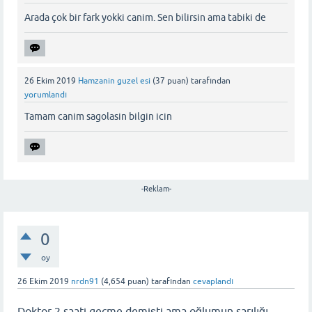
Arada çok bir fark yokki canim. Sen bilirsin ama tabiki de
26 Ekim 2019
Hamzanin guzel esi
(
37
puan)
tarafından
yorumlandı
Tamam canim sagolasin bilgin icin
-Reklam-
0
oy
26 Ekim 2019
nrdn91
(
4,654
puan)
tarafından
cevaplandı
Doktor 2 saati geçme demişti ama oğlumun sarılığı