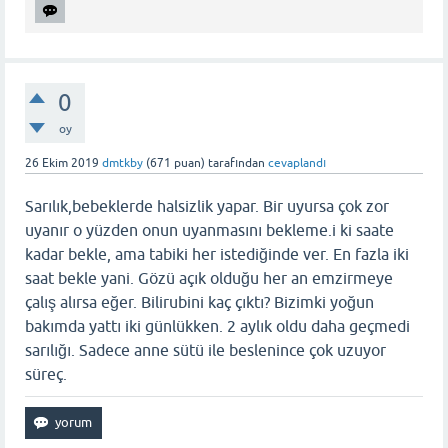
0
oy
26 Ekim 2019
dmtkby
(
671
puan)
tarafından
cevaplandı
Sarılık,bebeklerde halsizlik yapar. Bir uyursa çok zor
uyanır o yüzden onun uyanmasını bekleme.i ki saate
kadar bekle, ama tabiki her istediğinde ver. En fazla iki
saat bekle yani. Gözü açık olduğu her an emzirmeye
çalış alırsa eğer. Bilirubini kaç çıktı? Bizimki yoğun
bakımda yattı iki günlükken. 2 aylık oldu daha geçmedi
sarılığı. Sadece anne sütü ile beslenince çok uzuyor
süreç.