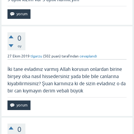
0
oy
27 Ekim 2019
tlgarzu
(
502
puan)
tarafından
cevaplandı
İki tane evladınız varmış Allah korusun onlardan birine
birşey olsa nasıl hissedersiniz yada bile bile canlarına
kiyabilirmisiniz? Şuan karnınıza ki de sizin evladınız o da
bir can kıymayın derim vebali büyük
0