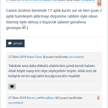
Canım üzülme benimde 17 aylık kızım var ve ben şuan 2
aylık hamileyim aldırmayı düşünme rabbim öyle olsun
istemiş öyle olmuş o küçücük sabinin günahına
girmeyin
27 Ekim 2019
Rabia Cihan
(
8
puan)
tarafından
yorumlandı
Tabikide ama daha dikkatli olabilirdim şimdi kendi hatamı
Allah böyle nasip etti diye söyleyebilir miyim. Allah size de
kolaylık versin sağ salim kucağınıza alın inşallah
27 Ekim 2019
Beren su♥️MirzaBatın
(
63
puan)
tarafından
yorumlandı