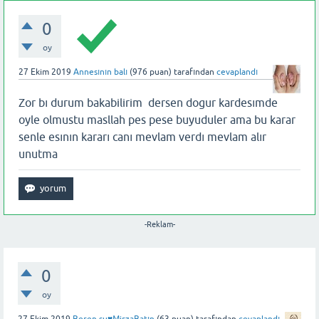
0
oy
27 Ekim 2019
Annesının balı
(
976
puan)
tarafından
cevaplandı
Zor bı durum bakabilirim dersen dogur kardesımde
oyle olmustu masllah pes pese buyuduler ama bu karar
senle esının kararı canı mevlam verdı mevlam alır
unutma
-Reklam-
0
oy
27 Ekim 2019
Beren su♥️MirzaBatın
(
63
puan)
tarafından
cevaplandı