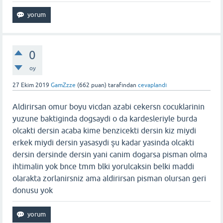
0
oy
27 Ekim 2019
GamZzze
(
662
puan)
tarafından
cevaplandı
Aldirirsan omur boyu vicdan azabi cekersn cocuklarinin
yuzune baktiginda dogsaydi o da kardesleriyle burda
olcakti dersin acaba kime benzicekti dersin kiz miydi
erkek miydi dersin yasasydi şu kadar yasinda olcakti
dersin dersinde dersin yani canim dogarsa pisman olma
ihtimalin yok bnce tmm blki yorulcaksin belki maddi
olarakta zorlanirsniz ama aldirirsan pisman olursan geri
donusu yok