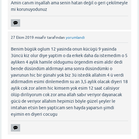
Amin canım inşallah ama senin hatan değil o geri çekilmeyle
mi korunuyodunuz
27 Ekim 2019
misafir
tarafından
yorumlandı
Benim bügük oglum 12 yasinda onun kücügü 9 yasinda
3üncü kiz olur diye yaptim o da erkek daha da istemedim o 5
ayliken 4 aylik hamile oldugumu örgendim esim aldir dedi
bende düsündüm aldirmayi ama sonra düsündümki o
yavrunun hic bir günahi yok biz 3ü istedik allahim 4 ü verdi
aldirmadim esimi dinlemedim su an 3,5 aylik olacak diyeri 18
aylik cok zor ailem hic kimsem yok esim 12 saat calisiyor
ölüp diriliyorum cok zor ama allah sabır veriyor dayanacak
gücü de veriyor allahim hepimizi böyle güzel şeyler le
imtahan etsin ben yapticam sen hayda yaparsın şimdi
eşimin en diyeri cocugu