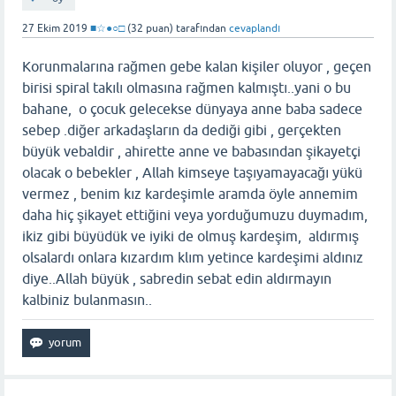
27 Ekim 2019
■☆●○□
(
32
puan)
tarafından
cevaplandı
Korunmalarına rağmen gebe kalan kişiler oluyor , geçen
birisi spiral takılı olmasına rağmen kalmıştı..yani o bu
bahane, o çocuk gelecekse dünyaya anne baba sadece
sebep .diğer arkadaşların da dediği gibi , gerçekten
büyük vebaldir , ahirette anne ve babasından şikayetçi
olacak o bebekler , Allah kimseye taşıyamayacağı yükü
vermez , benim kız kardeşimle aramda öyle annemim
daha hiç şikayet ettiğini veya yorduğumuzu duymadım,
ikiz gibi büyüdük ve iyiki de olmuş kardeşim, aldırmış
olsalardı onlara kızardım klım yetince kardeşimi aldınız
diye..Allah büyük , sabredin sebat edin aldırmayın
kalbiniz bulanmasın..