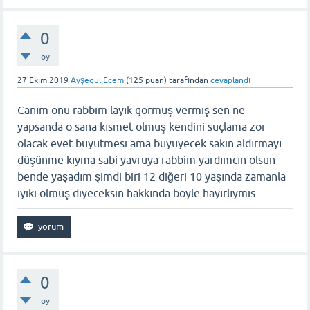
0
oy
27 Ekim 2019
Ayşegül Ecem
(
125
puan)
tarafından
cevaplandı
Canım onu rabbim layık görmüş vermiş sen ne
yapsanda o sana kısmet olmuş kendini suçlama zor
olacak evet büyütmesi ama buyuyecek sakin aldırmayı
düşünme kıyma sabi yavruya rabbim yardımcın olsun
bende yaşadım şimdi biri 12 diğeri 10 yaşında zamanla
iyiki olmuş diyeceksin hakkında böyle hayırlıymis
0
oy