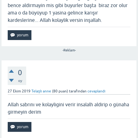
bence aldirmayin mis gibi buyurler başta biraz zor olur
ama o da büyüyup 1 yasina gelince karışır
kardeslerine... Allah kolaylik versin inşallah.
-Reklam-
0
oy
27 Ekim 2019
Telaşlı anne
(
80
puan)
tarafından
cevaplandı
Allah sabrını ve kolayligini verir insalalh aldirip o günaha
girmeyin derim