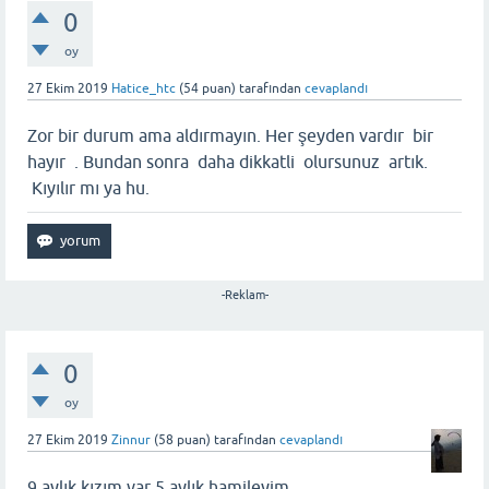
0
oy
27 Ekim 2019
Hatice_htc
(
54
puan)
tarafından
cevaplandı
Zor bir durum ama aldırmayın. Her şeyden vardır bir
hayır . Bundan sonra daha dikkatli olursunuz artık.
Kıyılır mı ya hu.
-Reklam-
0
oy
27 Ekim 2019
Zinnur
(
58
puan)
tarafından
cevaplandı
9 aylık kızım var 5 aylık hamileyim