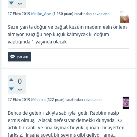
oy
27 Ekim 2019
Melike_Aras
(
1,230
puan)
tarafından
cevaplandı
Sezeryan la doğur ve bağlat kuzum madem eşin önlem
almıyor. Küçüğü hep küçük kalmıycak ki doğum
yaptığında 1 yaşında olacak
0
oy
27 Ekim 2019
Müberra
(
522
puan)
tarafından
cevaplandı
Bence de gelen rizkiyla sabrıyla gelir. Rabbim nasip
etmis olmuş. Alacak nefesi var demekki dünyada. O
artik bir canlı ve ona kiymak büyük günah cinayetten
farksız. Insana soyut bir seymis gibi geliyor ama...