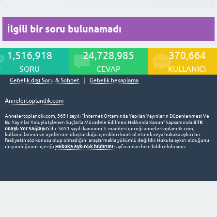
zorunda değilsiniz.
değerlendirecek, sizin ve bebeğinizin sağlığı için gerekli vitamin
öğrenmek de ortak bir zeminde buluşmaya yardımcı olabilir.
ve takviyeleri önerecek, ayrıca olası riskler hakkında sizi
Amaç, her iki tarafın da kendini duyulmuş hissettiği bir çözüm
Bu yanıt faydalı oldu mu?
İlgili bir soru bulunamadı
bilgilendirecektir. Yeterli dinlenme, dengeli beslenme ve stres
bulmaktır.
yönetimi bu süreçte kritik öneme sahiptir. Emzirme süreciniz
hakkında da doktorunuzdan bilgi almanız önemlidir.
1,516,918
24,728,985
370,664
Bu yanıt faydalı oldu mu?
SORU
CEVAP
KULLANICI
Bu yanıt faydalı oldu mu?
Gebelik dışı Soru & Sohbet
Gebelik hesaplama
Annelertoplandik.com
Annelertoplandik.com, 5651 sayılı “İnternet Ortamında Yapılan Yayınların Düzenlenmesi Ve
BTK
Bu Yayınlar Yoluyla İşlenen Suçlarla Mücadele Edilmesi Hakkında Kanun” kapsamında
onaylı Yer Sağlayıcı
'dır. 5651 sayılı kanunun 5. maddesi gereği annelertoplandik.com,
kullanıcılarının ve üyelerinin oluşturduğu içerikleri kontrol etmek veya hukuka aykırı bir
faaliyetin söz konusu olup olmadığını araştırmakla yükümlü değildir. Hukuka aykırı olduğunu
Hukuka aykırılık bildirimi
düşündüğünüz içeriği
sayfasından bize bildirebilirsiniz.