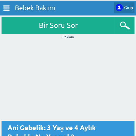
Bebek Bakımı
Giriş
Bir Soru Sor
-Reklam-
Ani Gebelik: 3 Yaş ve 4 Aylık