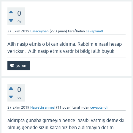
0
oy
27 Ekim 2019
Esraceyhan
(
273
puan)
tarafından
cevaplandı
Allh nasip etmis o bi can aldırma. Rabbim e nasıl hesap
vericksn. Allh nasip etmis vardr bi bildgi allh buyuk
0
oy
27 Ekim 2019
Hasretin annesi
(
11
puan)
tarafından
cevaplandı
aldırıpta günaha girmeyin bence nasibi varmış demekki
olmuş genede sizin kararınız ben aldırmayın derim