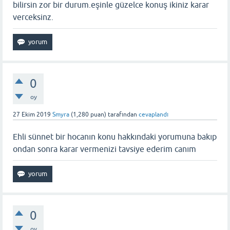
bilirsin zor bir durum.eşinle güzelce konuş ikiniz karar
verceksinz.
0
oy
27 Ekim 2019
Smyra
(
1,280
puan)
tarafından
cevaplandı
Ehli sünnet bir hocanın konu hakkındaki yorumuna bakıp
ondan sonra karar vermenizi tavsiye ederim canım
0
oy