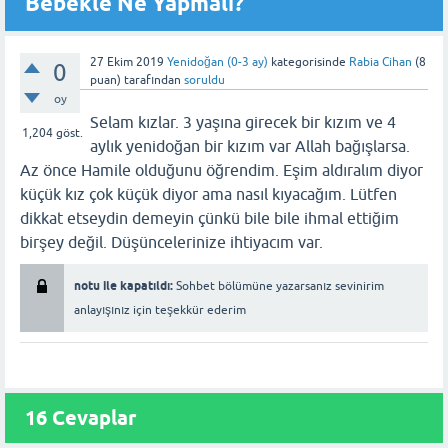
Bebekle Ne Yapmalı?
27 Ekim 2019
Yenidoğan (0-3 ay)
kategorisinde
Rabia Cihan
(
8
0
puan)
tarafından
soruldu
oy
Selam kızlar. 3 yaşına girecek bir kızım ve 4
1,204
göst.
aylık yenidoğan bir kızım var Allah bağışlarsa.
Az önce Hamile olduğunu öğrendim. Eşim aldıralım diyor
küçük kız çok küçük diyor ama nasıl kıyacağım. Lütfen
dikkat etseydin demeyin çünkü bile bile ihmal ettiğim
birşey değil. Düşüncelerinize ihtiyacım var.
notu ile kapatıldı:
Sohbet bölümüne yazarsanız sevinirim
anlayışınız için teşekkür ederim
16 Cevaplar