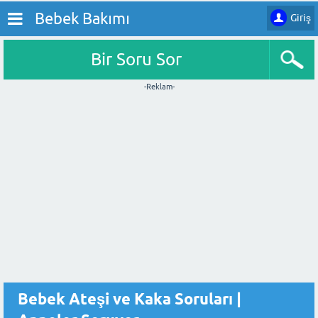
Bebek Bakımı
Giriş
Bir Soru Sor
-Reklam-
Bebek Ateşi ve Kaka Soruları |