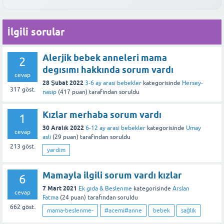
sıvazlayabilirsiniz.
sistemindeki gaz veya laktoz intoleransı gibi durumlar da yeşil
başvurmak gerekir. Ateşin yanı sıra bebeğin genel durumunu
Bu yanıt faydalı oldu mu?
ve köpüklü kaka nedeni olabilir. Eğer bebek huzursuz değilse,
gözlemlemek de önemlidir. Eğer bebeğinizin genel durumunda
Bu yanıt faydalı oldu mu?
İlgili sorular
iştahı yerindeyse ve genel sağlığı iyiyse, bu durum genellikle
belirgin bir kötüleşme varsa, ateşi ne kadar olursa olsun bir sağlık
endişe verici değildir. Ancak, bu durum uzun süre devam ederse
profesyoneline danışılmalıdır.
veya bebeğinizde başka belirtiler varsa (ishal, kusma, kilo
Alerjik bebek anneleri mama
2
alamama gibi), mutlaka bir çocuk doktoruna danışmalısınız.
degısımı hakkında sorum vardı
Bu yanıt faydalı oldu mu?
cevap
28 Şubat 2022
3-6 ay arası bebekler
kategorisinde
Hersey-
317
göst.
Bu yanıt faydalı oldu mu?
nasip
(
417
puan)
tarafından
soruldu
Kızlar merhaba sorum vardı
1
30 Aralık 2022
6-12 ay arası bebekler
kategorisinde
Umay
cevap
asli
(
29
puan)
tarafından
soruldu
213
göst.
yardım
Mamayla ilgili sorum vardı kızlar
6
7 Mart 2021
Ek gıda & Beslenme
kategorisinde
Arslan
cevap
Fatma
(
24
puan)
tarafından
soruldu
662
göst.
mama-beslenme-
#acemi#anne
bebek
sağlık