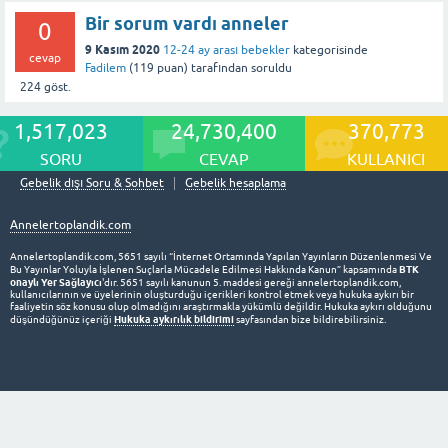
Bir sorum vardı anneler
0
9 Kasım 2020
12-24 ay arası bebekler
kategorisinde
cevap
Fadilem
(
119
puan)
tarafından
soruldu
224
göst.
1,517,023
24,730,400
370,773
SORU
CEVAP
KULLANICI
Gebelik dışı Soru & Sohbet
Gebelik hesaplama
Annelertoplandik.com
Annelertoplandik.com, 5651 sayılı “İnternet Ortamında Yapılan Yayınların Düzenlenmesi Ve
BTK
Bu Yayınlar Yoluyla İşlenen Suçlarla Mücadele Edilmesi Hakkında Kanun” kapsamında
onaylı Yer Sağlayıcı
'dır. 5651 sayılı kanunun 5. maddesi gereği annelertoplandik.com,
kullanıcılarının ve üyelerinin oluşturduğu içerikleri kontrol etmek veya hukuka aykırı bir
faaliyetin söz konusu olup olmadığını araştırmakla yükümlü değildir. Hukuka aykırı olduğunu
Hukuka aykırılık bildirimi
düşündüğünüz içeriği
sayfasından bize bildirebilirsiniz.