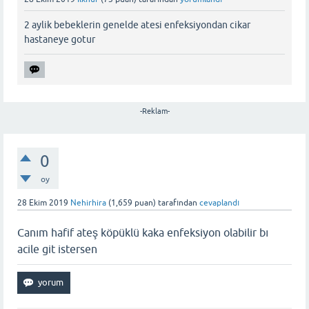
2 aylik bebeklerin genelde atesi enfeksiyondan cikar
hastaneye gotur
-Reklam-
0
oy
28 Ekim 2019
Nehirhira
(
1,659
puan)
tarafından
cevaplandı
Canım hafif ateş köpüklü kaka enfeksiyon olabilir bı
acile git istersen