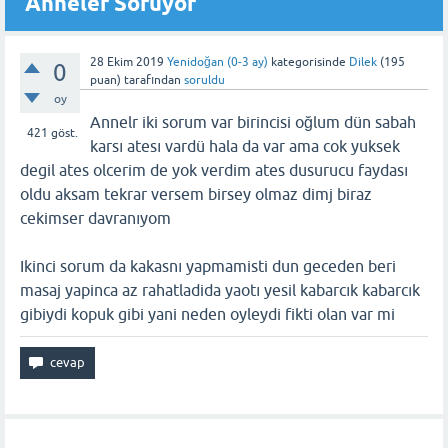
Anneler Soruyor
28 Ekim 2019
Yenidoğan (0-3 ay)
kategorisinde
Dilek
(
195
0
puan)
tarafından
soruldu
oy
Annelr iki sorum var birincisi oğlum dün sabah
421
göst.
karsı atesı vardü hala da var ama cok yuksek
degil ates olcerim de yok verdim ates dusurucu faydası
oldu aksam tekrar versem birsey olmaz dimj biraz
cekimser davranıyom
Ikinci sorum da kakasnı yapmamisti dun geceden beri
masaj yapinca az rahatladida yaotı yesil kabarcık kabarcık
gibiydi kopuk gibi yani neden oyleydi fikti olan var mi