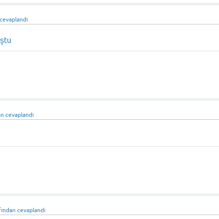
cevaplandı
uştu
an
cevaplandı
fından
cevaplandı