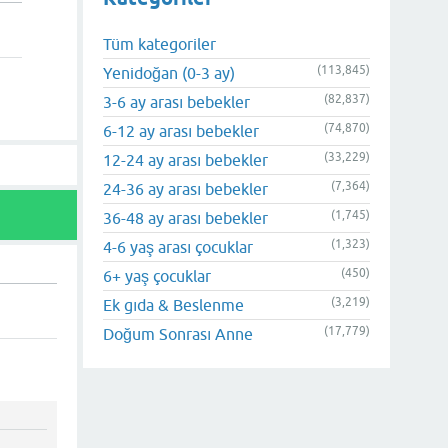
Tüm kategoriler
(113,845)
Yenidoğan (0-3 ay)
(82,837)
3-6 ay arası bebekler
(74,870)
6-12 ay arası bebekler
(33,229)
12-24 ay arası bebekler
(7,364)
24-36 ay arası bebekler
(1,745)
36-48 ay arası bebekler
(1,323)
4-6 yaş arası çocuklar
(450)
6+ yaş çocuklar
(3,219)
Ek gıda & Beslenme
(17,779)
Doğum Sonrası Anne