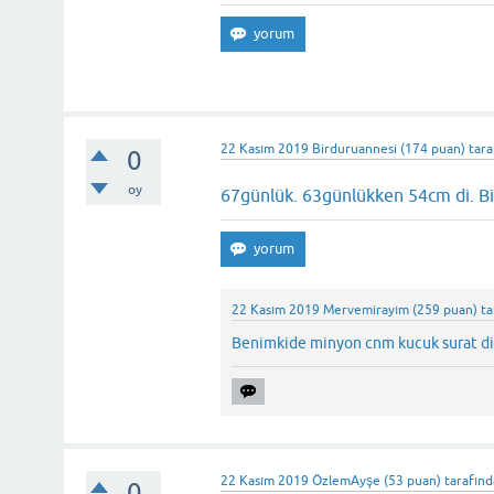
22 Kasım 2019
Birduruannesi
(
174
puan)
tar
0
oy
67günlük. 63günlükken 54cm di. B
22 Kasım 2019
Mervemirayım
(
259
puan)
ta
Benimkide minyon cnm kucuk surat d
22 Kasım 2019
ÖzlemAyşe
(
53
puan)
tarafın
0