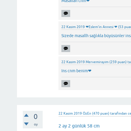
Masallah cnm❤
22 Kasım 2019
❤Eslem'in Annesi ❤
(
53
pua
Sizede masallh sağlıkla büyüsünler in
22 Kasım 2019
Mervemirayım
(
259
puan)
ta
Ins cnm benim❤
22 Kasım 2019
ÖzEn
(
470
puan)
tarafından
c
0
oy
2 ay 2 günlük 58 cm