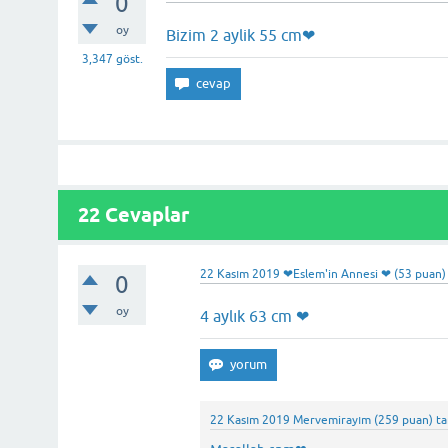
0
oy
Bizim 2 aylik 55 cm❤
3,347
göst.
22 Cevaplar
22 Kasım 2019
❤Eslem'in Annesi ❤
(
53
puan)
0
oy
4 aylık 63 cm ❤
22 Kasım 2019
Mervemirayım
(
259
puan)
ta