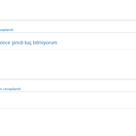
vaplandı
a önce şimdi kaç bilmiyorum
an
cevaplandı