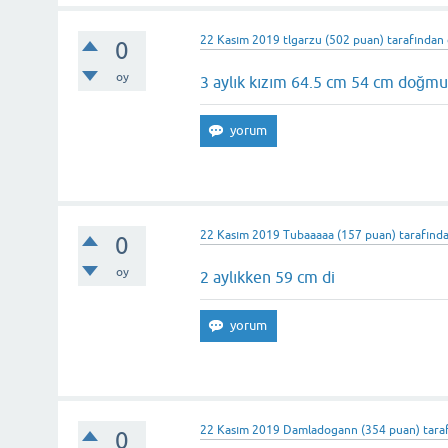
22 Kasım 2019
tlgarzu
(
502
puan)
tarafından
0
oy
3 aylık kızım 64.5 cm 54 cm doğm
22 Kasım 2019
Tubaaaaa
(
157
puan)
tarafınd
0
oy
2 aylıkken 59 cm di
22 Kasım 2019
Damladogann
(
354
puan)
tara
0