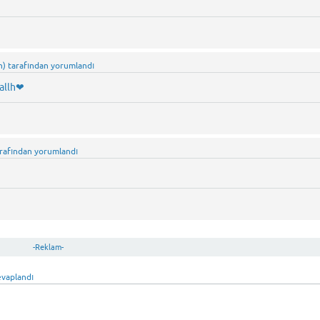
n)
tarafından
yorumlandı
sallh❤
rafından
yorumlandı
-Reklam-
evaplandı