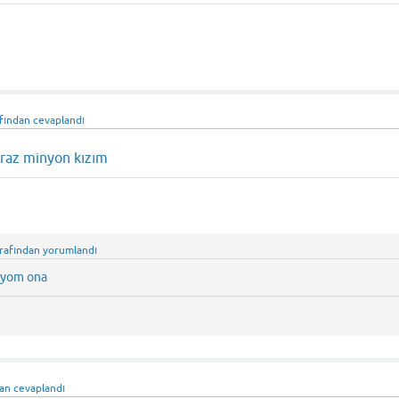
afından
cevaplandı
iraz minyon kızım
rafından
yorumlandı
iyom ona
dan
cevaplandı