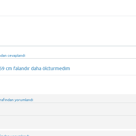
ndan
cevaplandı
k 69 cm falandır daha ölcturmedim
rafından
yorumlandı