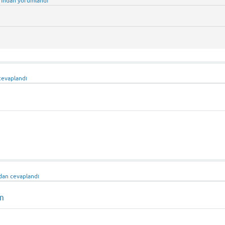
fından
yorumlandı
cevaplandı
ndan
cevaplandı
cm