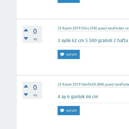
22 Kasım 2019
Dilra
(
346
puan)
tarafından
ce
0
oy
3 aylık 62 cm 5.500 gramdı 2 haft
22 Kasım 2019
Hanife28
(
888
puan)
tarafınd
0
oy
4 ay 6 gunluk 66 cm