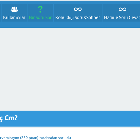
Kullanıcılar
Bir Soru Sor
Konu dışı Soru&Sohbet
Hamile Soru Ceva
aç Cm?
rvemirayım
(
259
puan)
tarafından
soruldu