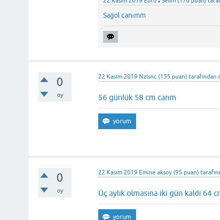
22 Kasım 2019
Ebru❣Selim
(
176
puan)
tara
Sağol canımm
22 Kasım 2019
Nzlsnc
(
155
puan)
tarafından
0
oy
56 günlük 58 cm canm
22 Kasım 2019
Emine aksoy
(
95
puan)
tarafı
0
oy
Üç aylık olmasına iki gün kaldı 64 