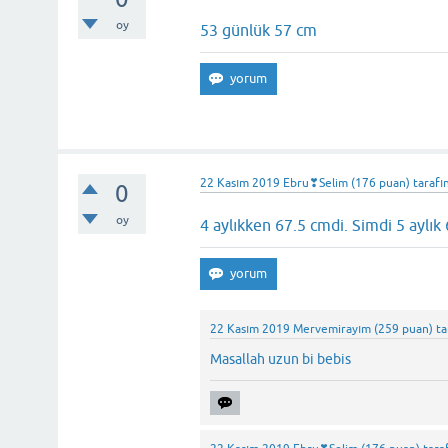
oy
53 günlük 57 cm
22 Kasım 2019
Ebru❣Selim
(
176
puan)
tarafı
0
oy
4 aylıkken 67.5 cmdi. Simdi 5 aylı
22 Kasım 2019
Mervemirayım
(
259
puan)
ta
Masallah uzun bi bebis