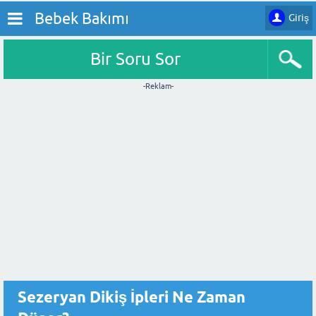
Bebek Bakımı
Giriş
Bir Soru Sor
-Reklam-
Sezeryan Dikiş İpleri Ne Zaman