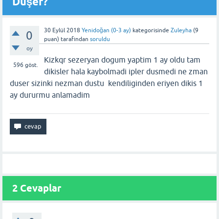
Düşer?
30 Eylül 2018
Yenidoğan (0-3 ay)
kategorisinde
Zuleyha
(
9
0
puan)
tarafından
soruldu
oy
Kizkqr sezeryan dogum yaptim 1 ay oldu tam
596
göst.
dikisler hala kaybolmadi ipler dusmedi ne zman
duser sizinki nezman dustu kendiliginden eriyen dikis 1
ay dururmu anlamadim
2 Cevaplar