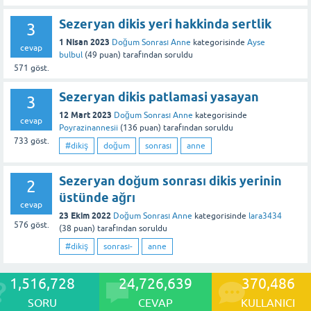
Sezeryan dikis yeri hakkinda sertlik
3
1 Nisan 2023
Doğum Sonrası Anne
kategorisinde
Ayse
cevap
bulbul
(
49
puan)
tarafından
soruldu
571
göst.
Sezeryan dikis patlamasi yasayan
3
12 Mart 2023
Doğum Sonrası Anne
kategorisinde
cevap
Poyrazinannesii
(
136
puan)
tarafından
soruldu
733
göst.
#dikiş
doğum
sonrası
anne
Sezeryan doğum sonrası dikis yerinin
2
üstünde ağrı
cevap
23 Ekim 2022
Doğum Sonrası Anne
kategorisinde
lara3434
576
göst.
(
38
puan)
tarafından
soruldu
#dikiş
sonrası-
anne
1,516,728
24,726,639
370,486
SORU
CEVAP
KULLANICI