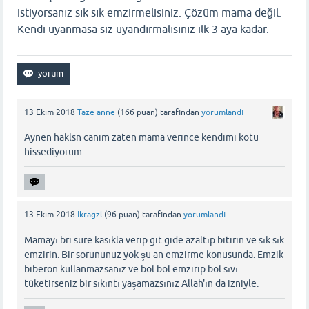
istiyorsanız sık sık emzirmelisiniz. Çözüm mama değil.
Kendi uyanmasa siz uyandırmalısınız ilk 3 aya kadar.
13 Ekim 2018
Taze anne
(
166
puan)
tarafından
yorumlandı
Aynen haklsn canim zaten mama verince kendimi kotu
hissediyorum
13 Ekim 2018
İkragzl
(
96
puan)
tarafından
yorumlandı
Mamayı bri süre kasıkla verip git gide azaltıp bitirin ve sık sık
emzirin. Bir sorununuz yok şu an emzirme konusunda. Emzik
biberon kullanmazsanız ve bol bol emzirip bol sıvı
tüketirseniz bir sıkıntı yaşamazsınız Allah'ın da izniyle.