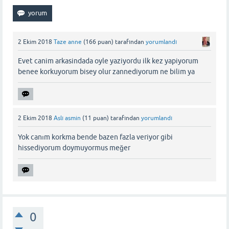
2 Ekim 2018
Taze anne
(
166
puan)
tarafından
yorumlandı
Evet canim arkasindada oyle yaziyordu ilk kez yapiyorum
benee korkuyorum bisey olur zannediyorum ne bilim ya
2 Ekim 2018
Aslı asmin
(
11
puan)
tarafından
yorumlandı
Yok canım korkma bende bazen fazla veriyor gibi
hissediyorum doymuyormus meğer
0