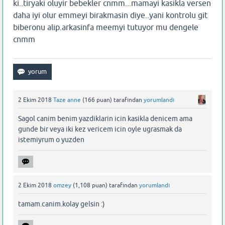
ki..tiryaki oluyir bebekler cnmm...mamayi kasikla versen
daha iyi olur emmeyi birakmasin diye..yani kontrolu git
biberonu alip.arkasinfa meemyi tutuyor mu dengele
cnmm
2 Ekim 2018
Taze anne
(
166
puan)
tarafından
yorumlandı
Sagol canim benim yazdiklarin icin kasikla denicem ama
gunde bir veya iki kez vericem icin oyle ugrasmak da
istemiyrum o yuzden
2 Ekim 2018
omzey
(
1,108
puan)
tarafından
yorumlandı
tamam.canim.kolay gelsin :)