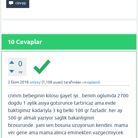
10 Cevaplar
0
oy
2 Ekim 2018
omzey
(
1,108
puan)
tarafından
cevaplandı
cnmm.bebeginin kilosu gayet iyi...benim.oglumda 2700
dogdu 1 aylik.asiya goturunce tartiricaz ama.evde
baktigimiz kadariyla 3 kg belki 100 gr fazladir..her ay
500 gr almali yaziyor saglik bakanliginin
brosurunde..yani sen bosuna uzuyorsun kendini..mama
ver gene ama mama.alinca emmekten vazgecmiycek