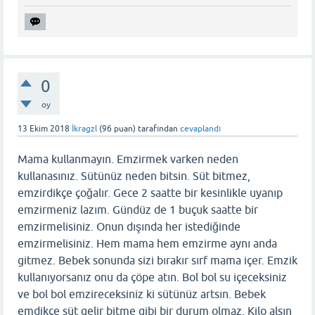
0
oy
13 Ekim 2018
İkragzl
(
96
puan)
tarafından
cevaplandı
Mama kullanmayın. Emzirmek varken neden
kullanasınız. Sütünüz neden bitsin. Süt bitmez,
emzirdikçe çoğalır. Gece 2 saatte bir kesinlikle uyanıp
emzirmeniz lazım. Gündüz de 1 buçuk saatte bir
emzirmelisiniz. Onun dışında her istediğinde
emzirmelisiniz. Hem mama hem emzirme aynı anda
gitmez. Bebek sonunda sizi bırakır sırf mama içer. Emzik
kullanıyorsanız onu da çöpe atın. Bol bol su içeceksiniz
ve bol bol emzireceksiniz ki sütünüz artsın. Bebek
emdikçe süt gelir bitme gibi bir durum olmaz. Kilo alsın