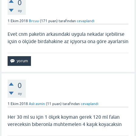
0
oy
1 Ekim 2018
Brcuu
(
171
puan)
tarafından
cevaplandı
Evet cnm paketin arkasındaki uygula nekadar içebilirse
içsin o ölçüde birdahakine az içiyorsa ona göre ayarlarsin
0
oy
1 Ekim 2018
Aslı asmin
(
11
puan)
tarafından
cevaplandı
Her 30 ml su için 1 ölçek koyman gerek 120 ml falan
vereceksin biberonla muhtemelen 4 kaşık koyacaksin