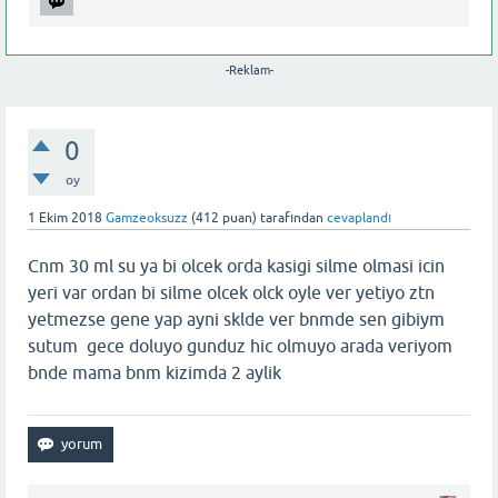
-Reklam-
0
oy
1 Ekim 2018
Gamzeoksuzz
(
412
puan)
tarafından
cevaplandı
Cnm 30 ml su ya bi olcek orda kasigi silme olmasi icin
yeri var ordan bi silme olcek olck oyle ver yetiyo ztn
yetmezse gene yap ayni sklde ver bnmde sen gibiym
sutum gece doluyo gunduz hic olmuyo arada veriyom
bnde mama bnm kizimda 2 aylik