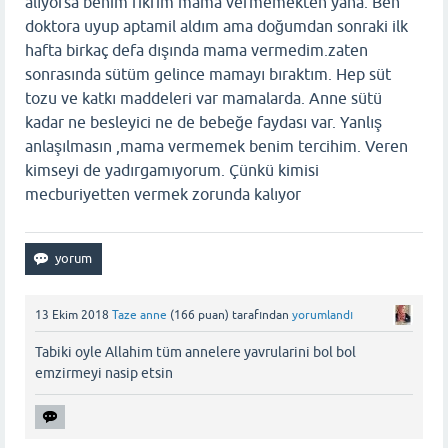
alıyorsa benim fikrim mama vermemekten yana. Ben
doktora uyup aptamil aldım ama doğumdan sonraki ilk
hafta birkaç defa dışında mama vermedim.zaten
sonrasında sütüm gelince mamayı bıraktım. Hep süt
tozu ve katkı maddeleri var mamalarda. Anne sütü
kadar ne besleyici ne de bebeğe faydası var. Yanlış
anlaşılmasın ,mama vermemek benim tercihim. Veren
kimseyi de yadırgamıyorum. Çünkü kimisi
mecburiyetten vermek zorunda kalıyor
13 Ekim 2018
Taze anne
(
166
puan)
tarafından
yorumlandı
Tabiki oyle Allahim tüm annelere yavrularini bol bol
emzirmeyi nasip etsin