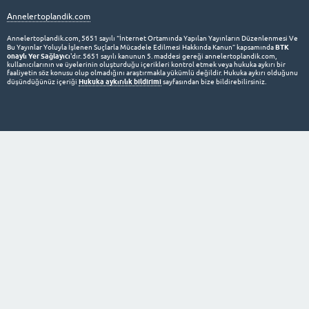
Annelertoplandik.com
Annelertoplandik.com, 5651 sayılı “İnternet Ortamında Yapılan Yayınların Düzenlenmesi Ve
BTK
Bu Yayınlar Yoluyla İşlenen Suçlarla Mücadele Edilmesi Hakkında Kanun” kapsamında
onaylı Yer Sağlayıcı
'dır. 5651 sayılı kanunun 5. maddesi gereği annelertoplandik.com,
kullanıcılarının ve üyelerinin oluşturduğu içerikleri kontrol etmek veya hukuka aykırı bir
faaliyetin söz konusu olup olmadığını araştırmakla yükümlü değildir. Hukuka aykırı olduğunu
Hukuka aykırılık bildirimi
düşündüğünüz içeriği
sayfasından bize bildirebilirsiniz.