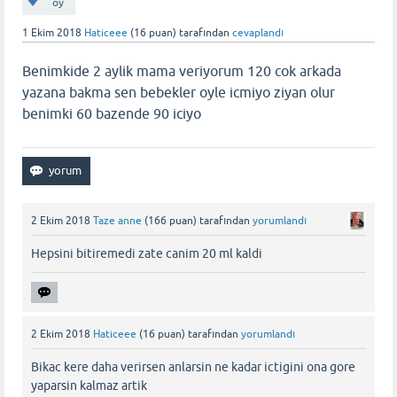
oy
1 Ekim 2018
Haticeee
(
16
puan)
tarafından
cevaplandı
Benimkide 2 aylik mama veriyorum 120 cok arkada
yazana bakma sen bebekler oyle icmiyo ziyan olur
benimki 60 bazende 90 iciyo
2 Ekim 2018
Taze anne
(
166
puan)
tarafından
yorumlandı
Hepsini bitiremedi zate canim 20 ml kaldi
2 Ekim 2018
Haticeee
(
16
puan)
tarafından
yorumlandı
Bikac kere daha verirsen anlarsin ne kadar ictigini ona gore
yaparsin kalmaz artik