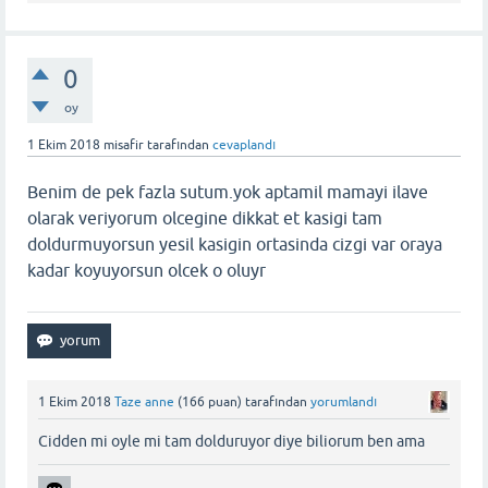
0
oy
1 Ekim 2018
misafir
tarafından
cevaplandı
Benim de pek fazla sutum.yok aptamil mamayi ilave
olarak veriyorum olcegine dikkat et kasigi tam
doldurmuyorsun yesil kasigin ortasinda cizgi var oraya
kadar koyuyorsun olcek o oluyr
1 Ekim 2018
Taze anne
(
166
puan)
tarafından
yorumlandı
Cidden mi oyle mi tam dolduruyor diye biliorum ben ama