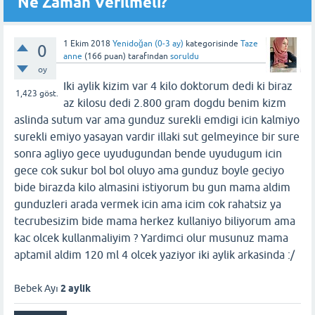
Ne Zaman Verilmeli?
1 Ekim 2018
Yenidoğan (0-3 ay)
kategorisinde
Taze
0
anne
(
166
puan)
tarafından
soruldu
oy
Iki aylik kizim var 4 kilo doktorum dedi ki biraz
1,423
göst.
az kilosu dedi 2.800 gram dogdu benim kizm
aslinda sutum var ama gunduz surekli emdigi icin kalmiyo
surekli emiyo yasayan vardir illaki sut gelmeyince bir sure
sonra agliyo gece uyudugundan bende uyudugum icin
gece cok sukur bol bol oluyo ama gunduz boyle geciyo
bide birazda kilo almasini istiyorum bu gun mama aldim
gunduzleri arada vermek icin ama icim cok rahatsiz ya
tecrubesizim bide mama herkez kullaniyo biliyorum ama
kac olcek kullanmaliyim ? Yardimci olur musunuz mama
aptamil aldim 120 ml 4 olcek yaziyor iki aylik arkasinda :/
Bebek Ayı
2 aylik