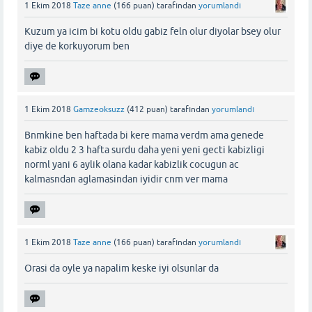
1 Ekim 2018
Taze anne
(
166
puan)
tarafından
yorumlandı
Kuzum ya icim bi kotu oldu gabiz feln olur diyolar bsey olur
diye de korkuyorum ben
1 Ekim 2018
Gamzeoksuzz
(
412
puan)
tarafından
yorumlandı
Bnmkine ben haftada bi kere mama verdm ama genede
kabiz oldu 2 3 hafta surdu daha yeni yeni gecti kabizligi
norml yani 6 aylik olana kadar kabizlik cocugun ac
kalmasndan aglamasindan iyidir cnm ver mama
1 Ekim 2018
Taze anne
(
166
puan)
tarafından
yorumlandı
Orasi da oyle ya napalim keske iyi olsunlar da