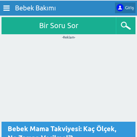
Bebek Bakımı
Giriş
Bir Soru Sor
-Reklam-
Bebek Mama Takviyesi: Kaç Ölçek,