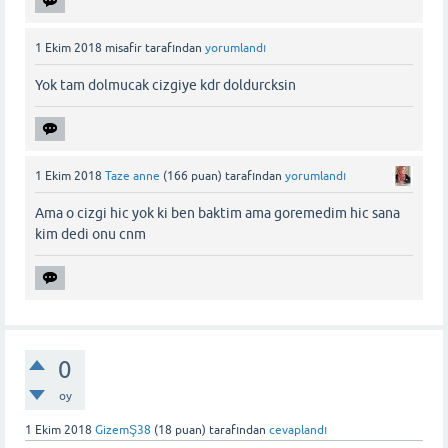
1 Ekim 2018
misafir
tarafından
yorumlandı
Yok tam dolmucak cizgiye kdr doldurcksin
1 Ekim 2018
Taze anne
(
166
puan)
tarafından
yorumlandı
Ama o cizgi hic yok ki ben baktim ama goremedim hic sana
kim dedi onu cnm
0
oy
1 Ekim 2018
GizemŞ38
(
18
puan)
tarafından
cevaplandı