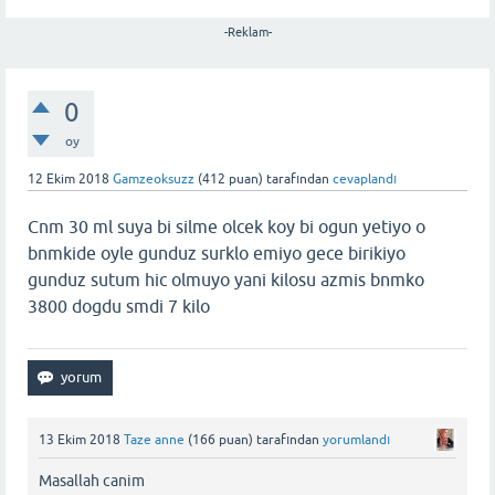
-Reklam-
0
oy
12 Ekim 2018
Gamzeoksuzz
(
412
puan)
tarafından
cevaplandı
Cnm 30 ml suya bi silme olcek koy bi ogun yetiyo o
bnmkide oyle gunduz surklo emiyo gece birikiyo
gunduz sutum hic olmuyo yani kilosu azmis bnmko
3800 dogdu smdi 7 kilo
13 Ekim 2018
Taze anne
(
166
puan)
tarafından
yorumlandı
Masallah canim