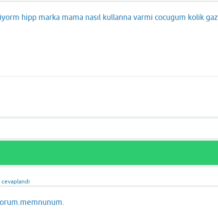
stiyorm hipp marka mama nasıl kullanna varmi cocugum kolik gaz
n
cevaplandı
niyorum.memnunum.