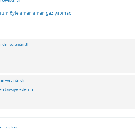
n
cevaplandı
orum öyle aman aman gaz yapmadı
ından
yorumlandı
dan
yorumlandı
ten tavsiye ederim
n
cevaplandı