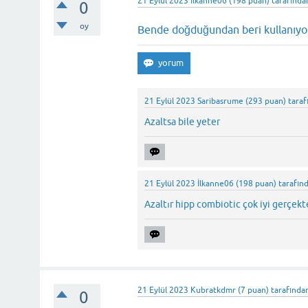
21 Eylül 2023
İlkanne06
(
198
puan)
tarafında
0
oy
Bende doğduğundan beri kullanıy
21 Eylül 2023
Saribasrume
(
293
puan)
taraf
Azaltsa bile yeter
21 Eylül 2023
İlkanne06
(
198
puan)
tarafın
Azaltır hipp combiotic çok iyi gerçek
21 Eylül 2023
Kubratkdmr
(
7
puan)
tarafında
0