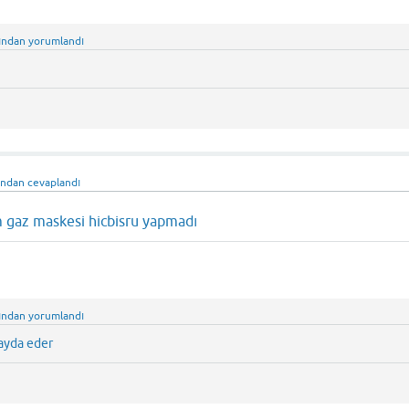
ından
yorumlandı
ından
cevaplandı
 gaz maskesi hicbisru yapmadı
ından
yorumlandı
fayda eder