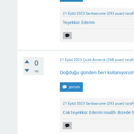
21 Eylül 2023
Saribasrume
(
293
puan)
taraf
Teşekkür. Ederim
21 Eylül 2023
Çiçek Annecik
(
268
puan)
taraf
0
oy
Doğduğu günden beri kullanıyorum
21 Eylül 2023
Saribasrume
(
293
puan)
taraf
Cok teşekkür. Ederim insallh. Bizede 