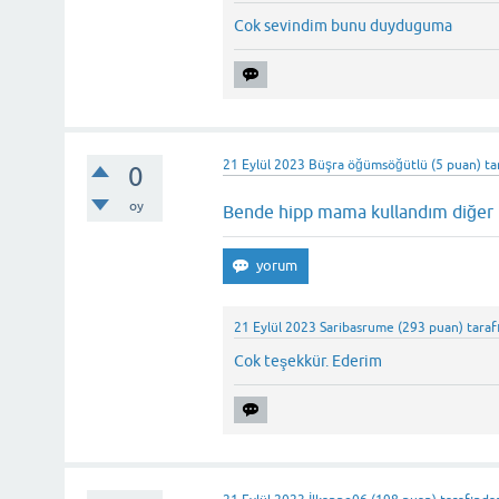
Cok sevindim bunu duyduguma
21 Eylül 2023
Büşra öğümsöğütlü
(
5
puan)
ta
0
oy
Bende hipp mama kullandım diğer 
21 Eylül 2023
Saribasrume
(
293
puan)
taraf
Cok teşekkür. Ederim