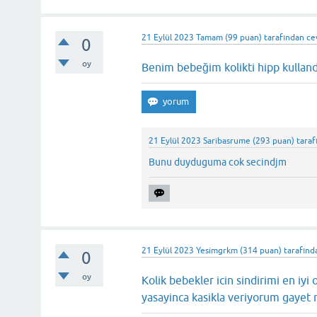
21 Eylül 2023
Tamam
(
99
puan)
tarafından
ce
0
oy
Benim bebeğim kolikti hipp kulland
21 Eylül 2023
Saribasrume
(
293
puan)
taraf
Bunu duyduguma cok secindjm
21 Eylül 2023
Yesimgrkm
(
314
puan)
tarafınd
0
oy
Kolik bebekler icin sindirimi en 
yasayinca kasikla veriyorum gaye