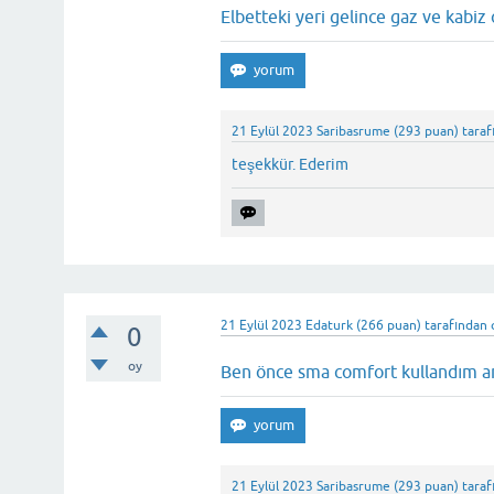
Elbetteki yeri gelince gaz ve kabiz 
21 Eylül 2023
Saribasrume
(
293
puan)
taraf
teşekkür. Ederim
21 Eylül 2023
Edaturk
(
266
puan)
tarafından
0
oy
Ben önce sma comfort kullandım 
21 Eylül 2023
Saribasrume
(
293
puan)
taraf