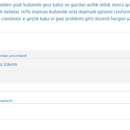
olden goat kullandık gecr kabız ve gazdan acillik olduk donra ap
ık bebelac reflü maması kullandık onla doymadı aptamil conform
 combiotic e geçtik kaka vr gwz problemi gitti düzenli hergün y
ından
yorumlandı
r. Ederim
vaplandı