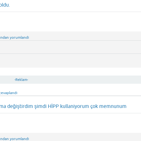
oldu.
ından
yorumlandı
-Reklam-
cevaplandı
ama değiştirdim şimdi HİPP kullaniyorum çok memnunum
ından
yorumlandı