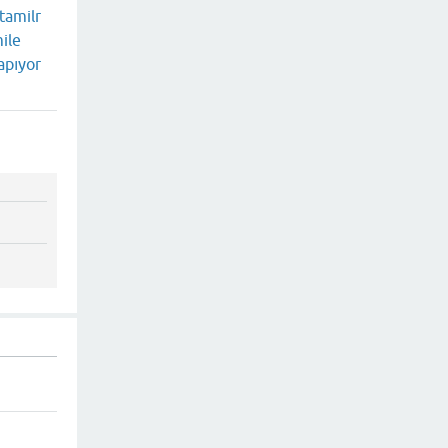
tamilr
ile
apıyor