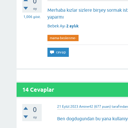
0
oy
Merhaba kızlar sizlere birşey sormak i
yaparmı
1,006
göst.
Bebek Ayı
2 aylık
mama-beslenme-
14 Cevaplar
21 Eylül 2023
Amine42
(
677
puan)
tarafında
0
oy
Ben dogdugundan bu yana kulla