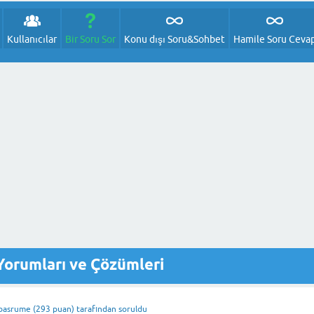
Kullanıcılar
Bir Soru Sor
Konu dışı Soru&Sohbet
Hamile Soru Ceva
Yorumları ve Çözümleri
ibasrume
(
293
puan)
tarafından
soruldu