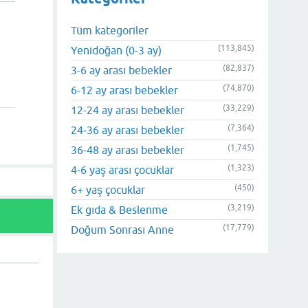
Tüm kategoriler
(113,845)
Yenidoğan (0-3 ay)
(82,837)
3-6 ay arası bebekler
(74,870)
6-12 ay arası bebekler
(33,229)
12-24 ay arası bebekler
(7,364)
24-36 ay arası bebekler
(1,745)
36-48 ay arası bebekler
(1,323)
4-6 yaş arası çocuklar
(450)
6+ yaş çocuklar
(3,219)
Ek gıda & Beslenme
(17,779)
Doğum Sonrası Anne