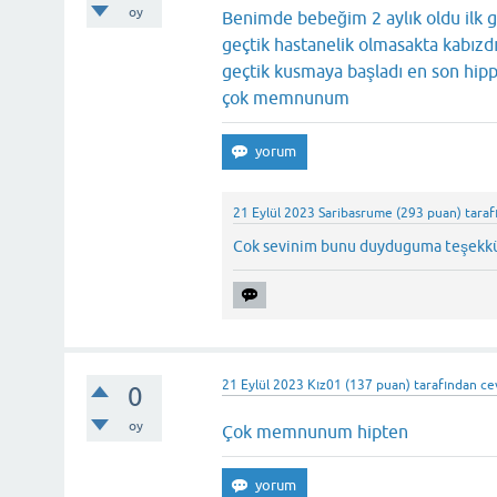
oy
Benimde bebeğim 2 aylık oldu ilk g
geçtik hastanelik olmasakta kabızd
geçtik kusmaya başladı en son hipp
çok memnunum
21 Eylül 2023
Saribasrume
(
293
puan)
taraf
Cok sevinim bunu duyduguma teşekkü
21 Eylül 2023
Kız01
(
137
puan)
tarafından
ce
0
oy
Çok memnunum hipten