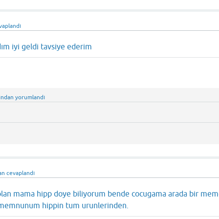
vaplandı
ım iyi geldi tavsiye ederim
ından
yorumlandı
an
cevaplandı
iyi olan mama hipp doye biliyorum bende cocugama arada bir mem
t memnunum hippin tum urunlerinden.