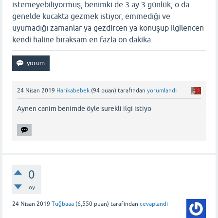
istemeyebiliyormuş, benimki de 3 ay 3 günlük, o da
genelde kucakta gezmek istiyor, emmediği ve
uyumadığı zamanlar ya gezdircen ya konuşup ilgilencen
kendi haline bıraksam en fazla on dakika.
24 Nisan 2019
Harikabebek
(
94
puan)
tarafından
yorumlandı
Aynen canim benimde öyle surekli ilgi istiyo
0
oy
24 Nisan 2019
Tuğbaaa
(
6,550
puan)
tarafından
cevaplandı