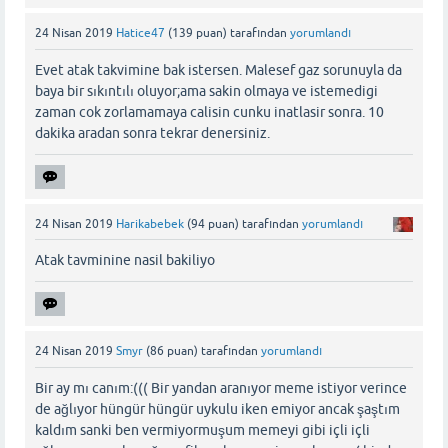
24 Nisan 2019
Hatice47
(
139
puan)
tarafından
yorumlandı
Evet atak takvimine bak istersen. Malesef gaz sorunuyla da
baya bir sıkıntılı oluyor;ama sakin olmaya ve istemedigi
zaman cok zorlamamaya calisin cunku inatlasir sonra. 10
dakika aradan sonra tekrar denersiniz.
24 Nisan 2019
Harikabebek
(
94
puan)
tarafından
yorumlandı
Atak tavminine nasil bakiliyo
24 Nisan 2019
Smyr
(
86
puan)
tarafından
yorumlandı
Bir ay mı canım:((( Bir yandan aranıyor meme istiyor verince
de ağlıyor hüngür hüngür uykulu iken emiyor ancak şaştım
kaldım sanki ben vermiyormuşum memeyi gibi içli içli