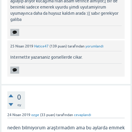
ağlayıp arıyor kucağıma filan alsam verince almıyor;( bir de
benimki sadece emerek uyurdu şimdi uyutamiyirum
uyumayınca daha da huysuz kaldım arada :(( sabır gerekiyor
galiba
25 Nisan 2019
Hatice47
(
139
puan)
tarafından
yorumlandı
Internette yazarsaniz gorsellerde cikar.
0
oy
24 Nisan 2019
ozge
(
33
puan)
tarafından
cevaplandı
neden bilmiyorum araştırmadım ama bu aylarda emmek