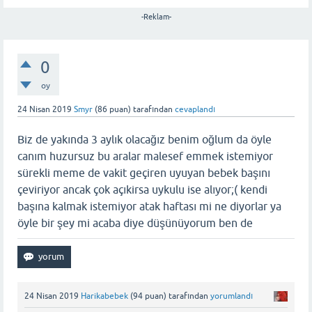
-Reklam-
0
oy
24 Nisan 2019
Smyr
(
86
puan)
tarafından
cevaplandı
Biz de yakında 3 aylık olacağız benim oğlum da öyle
canım huzursuz bu aralar malesef emmek istemiyor
sürekli meme de vakit geçiren uyuyan bebek başını
çeviriyor ancak çok açıkirsa uykulu ise alıyor;( kendi
başına kalmak istemiyor atak haftası mi ne diyorlar ya
öyle bir şey mi acaba diye düşünüyorum ben de
24 Nisan 2019
Harikabebek
(
94
puan)
tarafından
yorumlandı