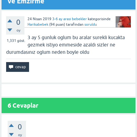
ve Emzirme
24 Nisan 2019
3-6 ay arası bebekler
kategorisinde
0
Harikabebek
(
94
puan)
tarafından
soruldu
oy
3 ay 5 gunluk oglum bu aralar surekli kucakta
1,331
göst.
gezmek istiyo emmeside azaldı sizler ne
durumdasınız oglum neden boyle oldu
6 Cevaplar
0
oy