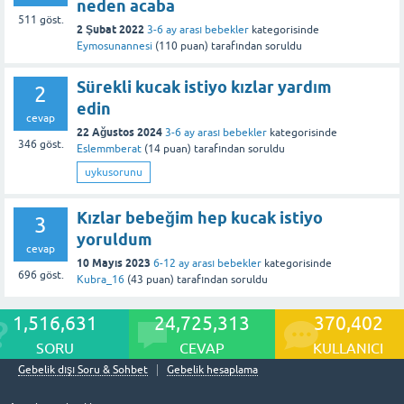
neden acaba
511
göst.
2 Şubat 2022
3-6 ay arası bebekler
kategorisinde
Eymosunannesi
(
110
puan)
tarafından
soruldu
Sürekli kucak istiyo kızlar yardım
2
edin
cevap
22 Ağustos 2024
3-6 ay arası bebekler
kategorisinde
346
göst.
Eslemmberat
(
14
puan)
tarafından
soruldu
uykusorunu
Kızlar bebeğim hep kucak istiyo
3
yoruldum
cevap
10 Mayıs 2023
6-12 ay arası bebekler
kategorisinde
696
göst.
Kubra_16
(
43
puan)
tarafından
soruldu
1,516,631
24,725,313
370,402
SORU
CEVAP
KULLANICI
Gebelik dışı Soru & Sohbet
Gebelik hesaplama