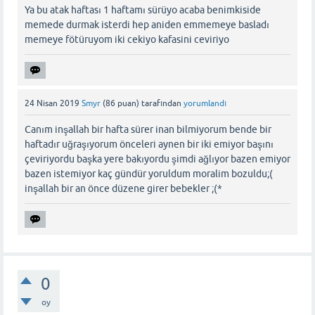
Ya bu atak haftası 1 haftamı sürüyo acaba benimkiside
memede durmak isterdi hep aniden emmemeye basladı
memeye fötüruyom iki cekiyo kafasini ceviriyo
24 Nisan 2019
Smyr
(
86
puan)
tarafından
yorumlandı
Canım inşallah bir hafta sürer inan bilmiyorum bende bir
haftadır uğraşıyorum önceleri aynen bir iki emiyor başını
çeviriyordu başka yere bakıyordu şimdi ağlıyor bazen emiyor
bazen istemiyor kaç gündür yoruldum moralim bozuldu;(
inşallah bir an önce düzene girer bebekler ;(*
0
oy