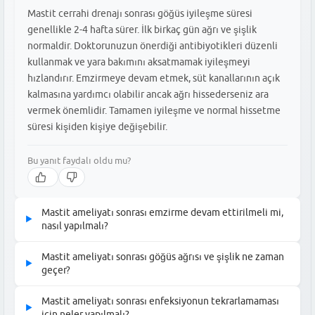
Mastit cerrahi drenajı sonrası göğüs iyileşme süresi
genellikle 2-4 hafta sürer. İlk birkaç gün ağrı ve şişlik
normaldir. Doktorunuzun önerdiği antibiyotikleri düzenli
kullanmak ve yara bakımını aksatmamak iyileşmeyi
hızlandırır. Emzirmeye devam etmek, süt kanallarının açık
kalmasına yardımcı olabilir ancak ağrı hissederseniz ara
vermek önemlidir. Tamamen iyileşme ve normal hissetme
süresi kişiden kişiye değişebilir.
Bu yanıt faydalı oldu mu?
Mastit ameliyatı sonrası emzirme devam ettirilmeli mi,
▶
nasıl yapılmalı?
Mastit cerrahi drenajı sonrası emzirmeye devam etmek
Mastit ameliyatı sonrası göğüs ağrısı ve şişlik ne zaman
▶
genellikle önerilir. Etkilenen memeden emzirme ağrılıysa, diğer
geçer?
memeden emzirmeye devam edin. Süt akışını sağlamak için
Mastit cerrahi drenajı sonrası göğüs ağrısı ve şişlik genellikle
mastit olan memeyi de düzenli olarak boşaltmak önemlidir.
Mastit ameliyatı sonrası enfeksiyonun tekrarlamaması
▶
birkaç gün içinde azalmaya başlar. İlk 24-48 saatte ağrı kesiciler
Boşaltma işlemini pompa ile yapabilir veya bebeğiniz ağrı
için neler yapılmalı?