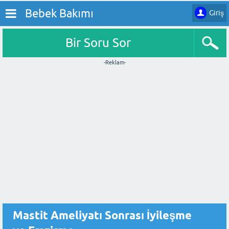
Bebek Bakımı
Giriş
Bir Soru Sor
-Reklam-
Mastit Ameliyatı Sonrası İyileşme