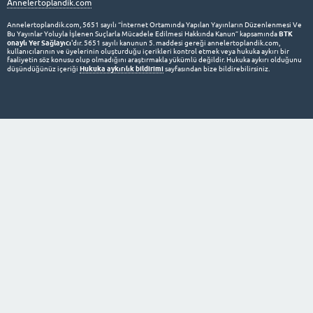
Annelertoplandik.com
Annelertoplandik.com, 5651 sayılı “İnternet Ortamında Yapılan Yayınların Düzenlenmesi Ve
BTK
Bu Yayınlar Yoluyla İşlenen Suçlarla Mücadele Edilmesi Hakkında Kanun” kapsamında
onaylı Yer Sağlayıcı
'dır. 5651 sayılı kanunun 5. maddesi gereği annelertoplandik.com,
kullanıcılarının ve üyelerinin oluşturduğu içerikleri kontrol etmek veya hukuka aykırı bir
faaliyetin söz konusu olup olmadığını araştırmakla yükümlü değildir. Hukuka aykırı olduğunu
Hukuka aykırılık bildirimi
düşündüğünüz içeriği
sayfasından bize bildirebilirsiniz.