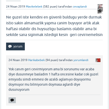
24 Nisan 2019
Mavikelebek
(
582
puan)
tarafından
cevaplandı
Ne guzel iste kendini en güvenli buldugu yerde durmak
istio sakin almamazlik yapma canim buyuyor artik atak
haftasi olabilir dis huysuzligu baslamis olabilir ama bi
sekilde sana siginmak istedigii kesin geri cevirnemelisin
24 Nisan 2019
Harikabebek
(
94
puan)
tarafından
yorumlandı
Yok canım geri cevirmiyorum ama bi sorunumu var acaba
diye dusunmeye basladim 1 hafta oncesine kadar cok guzel
emiyodu simdi emmesi de azaldı aglamıyo doyuyormu
doymuyor mu bilmiyorum doymasa aglardi diye
dusunuyorum