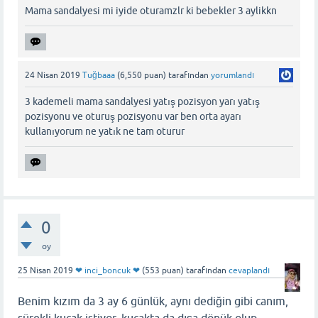
Mama sandalyesi mi iyide oturamzlr ki bebekler 3 aylikkn
24 Nisan 2019
Tuğbaaa
(
6,550
puan)
tarafından
yorumlandı
3 kademeli mama sandalyesi yatış pozisyon yarı yatış
pozisyonu ve oturuş pozisyonu var ben orta ayarı
kullanıyorum ne yatık ne tam oturur
0
oy
25 Nisan 2019
❤ inci_boncuk ❤
(
553
puan)
tarafından
cevaplandı
Benim kızım da 3 ay 6 günlük, aynı dediğin gibi canım,
sürekli kucak istiyor, kucakta da dışa dönük olup