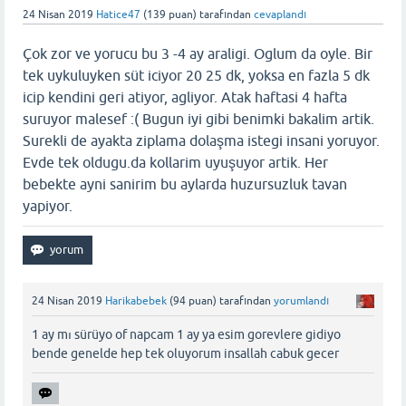
24 Nisan 2019
Hatice47
(
139
puan)
tarafından
cevaplandı
Çok zor ve yorucu bu 3 -4 ay araligi. Oglum da oyle. Bir
tek uykuluyken süt iciyor 20 25 dk, yoksa en fazla 5 dk
icip kendini geri atiyor, agliyor. Atak haftasi 4 hafta
suruyor malesef :( Bugun iyi gibi benimki bakalim artik.
Surekli de ayakta ziplama dolaşma istegi insani yoruyor.
Evde tek oldugu.da kollarim uyuşuyor artik. Her
bebekte ayni sanirim bu aylarda huzursuzluk tavan
yapiyor.
24 Nisan 2019
Harikabebek
(
94
puan)
tarafından
yorumlandı
1 ay mı sürüyo of napcam 1 ay ya esim gorevlere gidiyo
bende genelde hep tek oluyorum insallah cabuk gecer