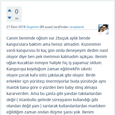
0
oy
27 Ekim 2018
Ozgemm
(
89
puan)
tarafından
cevaplandı
Canım benimde oğlum var 2buçuk aylık bende
kangurulara baktım ama henüz almadım. Kuzenimin
vardı kangurusu bi kaç gün onda deneyeyim dedim nasıl
oluyor diye ben pek memnun kalmadım açıkçası. Benim
oğlan kucaktan inmiyor haliyle hiç iş yapamaz oldum.
Kanguruya koyduğum zaman eğilmekfln sıkıntı
oluyor.çocuk kafa üstü çakılacak gibi oluyor. Birde
erkekler için yürüteçi önermiyorlar buda yürüteçle aynı
mantık bana göre o yüzden ben baby sling almaya
kararverdim. Ama bu çanta gibi yandan takılanlardan
değil ( istanbullu gelinde süreyyanın kullandığı gibi
olandan değil yani ) sarılarak kullanılanlardan mantıken
eğildiğim zaman ondan düşme şansı yok. Benim