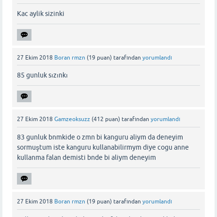
Kac aylik sizinki
27 Ekim 2018
Boran rmzn
(
19
puan)
tarafından
yorumlandı
85 gunluk sızınkı
27 Ekim 2018
Gamzeoksuzz
(
412
puan)
tarafından
yorumlandı
83 gunluk bnmkide o zmn bi kanguru aliym da deneyim
sormuştum iste kanguru kullanabilirmym diye cogu anne
kullanma falan demisti bnde bi aliym deneyim
27 Ekim 2018
Boran rmzn
(
19
puan)
tarafından
yorumlandı