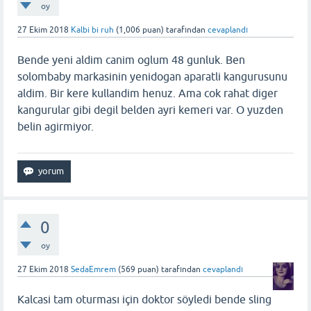
oy
27 Ekim 2018
Kalbi bi ruh
(
1,006
puan)
tarafından
cevaplandı
Bende yeni aldim canim oglum 48 gunluk. Ben
solombaby markasinin yenidogan aparatli kangurusunu
aldim. Bir kere kullandim henuz. Ama cok rahat diger
kangurular gibi degil belden ayri kemeri var. O yuzden
belin agirmiyor.
0
oy
27 Ekim 2018
SedaEmrem
(
569
puan)
tarafından
cevaplandı
Kalcasi tam oturması için doktor söyledi bende sling