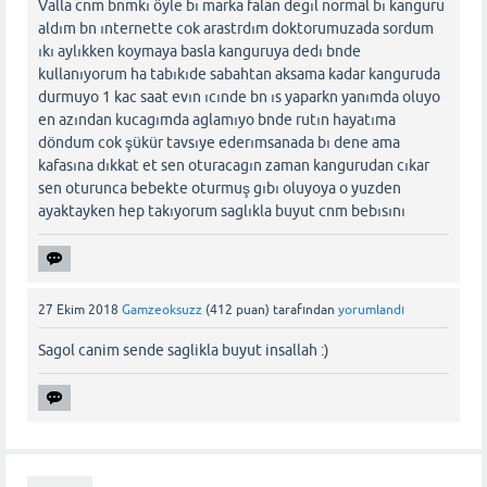
Valla cnm bnmkı öyle bı marka falan degıl normal bı kanguru
aldım bn ınternette cok arastrdım doktorumuzada sordum
ıkı aylıkken koymaya basla kanguruya dedı bnde
kullanıyorum ha tabıkıde sabahtan aksama kadar kanguruda
durmuyo 1 kac saat evın ıcınde bn ıs yaparkn yanımda oluyo
en azından kucagımda aglamıyo bnde rutın hayatıma
döndum cok şükür tavsıye ederımsanada bı dene ama
kafasına dıkkat et sen oturacagın zaman kangurudan cıkar
sen oturunca bebekte oturmuş gıbı oluyoya o yuzden
ayaktayken hep takıyorum saglıkla buyut cnm bebısını
27 Ekim 2018
Gamzeoksuzz
(
412
puan)
tarafından
yorumlandı
Sagol canim sende saglikla buyut insallah :)