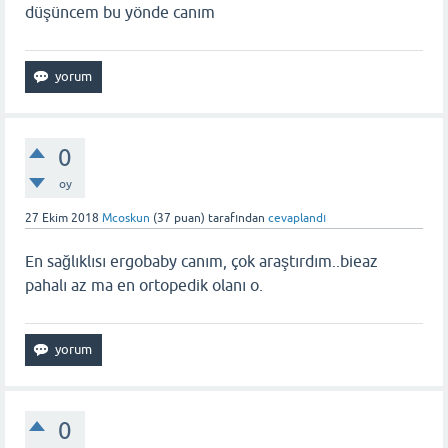
düşüncem bu yönde canım
0
oy
27 Ekim 2018
Mcoskun
(
37
puan)
tarafından
cevaplandı
En sağlıklısı ergobaby canım, çok araştırdım..bieaz
pahalı az ma en ortopedik olanı o.
0