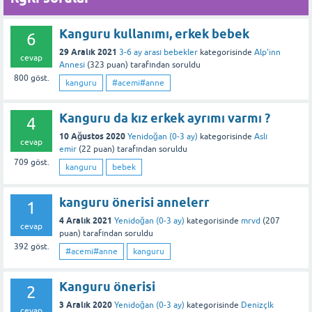
Bu yanıt faydalı oldu mu?
Kanguru kullanımı, erkek bebek
6
29 Aralık 2021
3-6 ay arası bebekler
kategorisinde
Alp'inn
cevap
Annesi
(
323
puan)
tarafından
soruldu
800
göst.
kanguru
#acemi#anne
Kanguru da kız erkek ayrımı varmı ?
4
10 Ağustos 2020
Yenidoğan (0-3 ay)
kategorisinde
Aslı
cevap
emir
(
22
puan)
tarafından
soruldu
709
göst.
kanguru
bebek
kanguru önerisi annelerr
1
4 Aralık 2021
Yenidoğan (0-3 ay)
kategorisinde
mrvd
(
207
cevap
puan)
tarafından
soruldu
392
göst.
#acemi#anne
kanguru
Kanguru önerisi
2
3 Aralık 2020
Yenidoğan (0-3 ay)
kategorisinde
Denizçlk
cevap