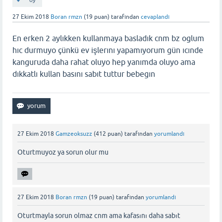
oy
27 Ekim 2018
Boran rmzn
(
19
puan)
tarafından
cevaplandı
En erken 2 aylıkken kullanmaya basladık cnm bz oglum
hıc durmuyo çünkü ev işlerını yapamıyorum gün ıcınde
kanguruda daha rahat oluyo hep yanımda oluyo ama
dıkkatlı kullan basını sabıt tuttur bebegın
27 Ekim 2018
Gamzeoksuzz
(
412
puan)
tarafından
yorumlandı
Oturtmuyoz ya sorun olur mu
27 Ekim 2018
Boran rmzn
(
19
puan)
tarafından
yorumlandı
Oturtmayla sorun olmaz cnm ama kafasını daha sabıt