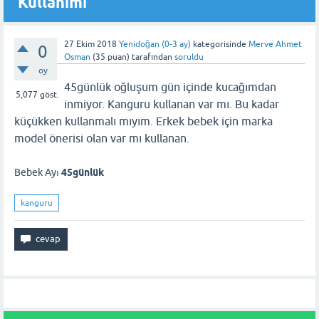
Kullanımı
27 Ekim 2018
Yenidoğan (0-3 ay)
kategorisinde
Merve Ahmet
0
Osman
(
35
puan)
tarafından
soruldu
oy
45günlük oğluşum gün içinde kucağımdan
5,077
göst.
inmiyor. Kanguru kullanan var mı. Bu kadar
küçükken kullanmalı mıyım. Erkek bebek için marka
model önerisi olan var mı kullanan.
Bebek Ayı
45günlük
kanguru