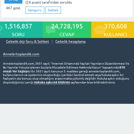
(
24
puan)
tarafından
soruldu
467
göst.
kanguru
bebek
1,516,857
24,728,195
370,608
SORU
CEVAP
KULLANICI
Gebelik dışı Soru & Sohbet
Gebelik hesaplama
Annelertoplandik.com
Annelertoplandik.com, 5651 sayılı “İnternet Ortamında Yapılan Yayınların Düzenlenmesi Ve
BTK
Bu Yayınlar Yoluyla İşlenen Suçlarla Mücadele Edilmesi Hakkında Kanun” kapsamında
onaylı Yer Sağlayıcı
'dır. 5651 sayılı kanunun 5. maddesi gereği annelertoplandik.com,
kullanıcılarının ve üyelerinin oluşturduğu içerikleri kontrol etmek veya hukuka aykırı bir
faaliyetin söz konusu olup olmadığını araştırmakla yükümlü değildir. Hukuka aykırı olduğunu
Hukuka aykırılık bildirimi
düşündüğünüz içeriği
sayfasından bize bildirebilirsiniz.