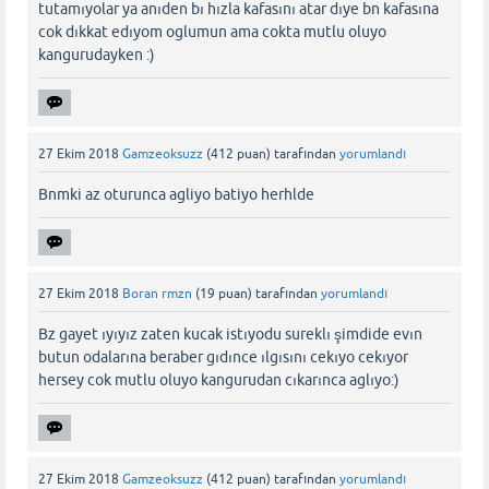
tutamıyolar ya anıden bı hızla kafasını atar dıye bn kafasına
cok dıkkat edıyom oglumun ama cokta mutlu oluyo
kangurudayken :)
27 Ekim 2018
Gamzeoksuzz
(
412
puan)
tarafından
yorumlandı
Bnmki az oturunca agliyo batiyo herhlde
27 Ekim 2018
Boran rmzn
(
19
puan)
tarafından
yorumlandı
Bz gayet ıyıyız zaten kucak istıyodu sureklı şimdide evın
butun odalarına beraber gıdınce ılgısını cekıyo cekıyor
hersey cok mutlu oluyo kangurudan cıkarınca aglıyo:)
27 Ekim 2018
Gamzeoksuzz
(
412
puan)
tarafından
yorumlandı