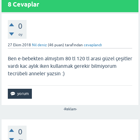
8 Cevaplar
0
oy
27 Ekim 2018
Nil deniz
(
46
puan)
tarafından
cevaplandı
Ben e-bebekten almıştım 80 tl 120 tl arasi güzel çeşitler
vardı kac aylık iken kullanmak gerekir bilmiyorum
tecrübeli anneler yazsin :)
-Reklam-
0