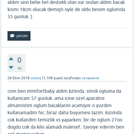
aldım sevi bebe bel destekli olan var ondan aldım bacak
kısmı 18cm olucak demişti oyle de oldu benim oglumda
55 gunluk :)
0
oy
28 Ekim 2018
omzey
(
1,108
puan)
tarafından
cevaplandı
cnm.ben mimfortbaby aldim.kzimda..simdi ogluma da
kullanicam 57 gunluk..ama icine ozel aparatini
almamistim oglum bacaklarini acamiyor o yuzden
kullanamadim hic..biraz daha buyumesi lazim..kizimda
cok kullandim temizlik vs yaparken..bir de oglum 27oo
dogdu cok da kilo alamadi malesef...tavsiye ederim ben