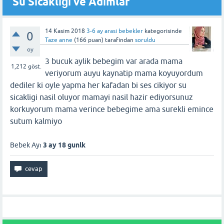
Su Sıcaklığı ve Adımlar
14 Kasım 2018
3-6 ay arası bebekler
kategorisinde
0
Taze anne
(
166
puan)
tarafından
soruldu
oy
3 bucuk aylik bebegim var arada mama
1,212
göst.
veriyorum auyu kaynatip mama koyuyordum
dediler ki oyle yapma her kafadan bi ses cikiyor su
sicakligi nasil oluyor mamayi nasil hazir ediyorsunuz
korkuyorum mama verince bebegime ama surekli emince
sutum kalmiyo
Bebek Ayı
3 ay 18 gunlk