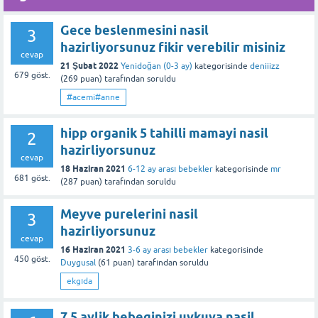
Bu yanıt faydalı oldu mu?
Gece beslenmesini nasil
3
hazirliyorsunuz fikir verebilir misiniz
cevap
21 Şubat 2022
Yenidoğan (0-3 ay)
kategorisinde
deniiizz
679
göst.
(
269
puan)
tarafından
soruldu
#acemi#anne
hipp organik 5 tahilli mamayi nasil
2
hazirliyorsunuz
cevap
18 Haziran 2021
6-12 ay arası bebekler
kategorisinde
mr
681
göst.
(
287
puan)
tarafından
soruldu
Meyve purelerini nasil
3
hazirliyorsunuz
cevap
16 Haziran 2021
3-6 ay arası bebekler
kategorisinde
450
göst.
Duygusal
(
61
puan)
tarafından
soruldu
ekgıda
7.5 aylik bebeginizi uykuya nasil