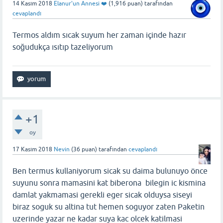
14 Kasım 2018
Elanur'un Annesi ❤️
(
1,916
puan)
tarafından
cevaplandı
Termos aldım sıcak suyum her zaman içinde hazır
soğudukça ısıtıp tazeliyorum
+1
oy
17 Kasım 2018
Nevin
(
36
puan)
tarafından
cevaplandı
Ben termus kullaniyorum sicak su daima bulunuyo önce
suyunu sonra mamasini kat biberona bilegin ic kismina
damlat yakmamasi gerekli eger sicak olduysa siseyi
biraz soguk su altina tut hemen soguyor zaten Paketin
uzerinde yazar ne kadar suya kac olcek katilmasi