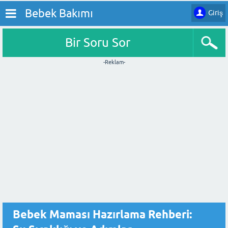
Bebek Bakımı
Giriş
Bir Soru Sor
-Reklam-
Bebek Maması Hazırlama Rehberi: