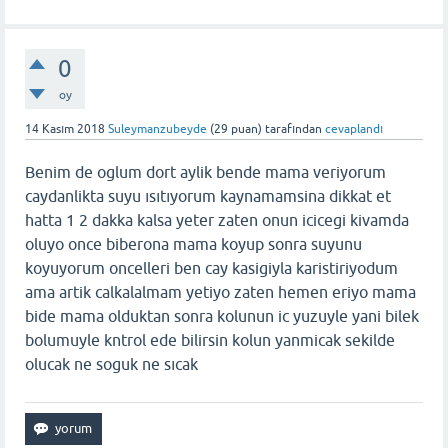
0
oy
14 Kasım 2018
Suleymanzubeyde
(
29
puan)
tarafından
cevaplandı
Benim de oglum dort aylik bende mama veriyorum
caydanlikta suyu ısıtıyorum kaynamamsina dikkat et
hatta 1 2 dakka kalsa yeter zaten onun icicegi kivamda
oluyo once biberona mama koyup sonra suyunu
koyuyorum oncelleri ben cay kasigiyla karistiriyodum
ama artik calkalalmam yetiyo zaten hemen eriyo mama
bide mama olduktan sonra kolunun ic yuzuyle yani bilek
bolumuyle kntrol ede bilirsin kolun yanmicak sekilde
olucak ne soguk ne sıcak