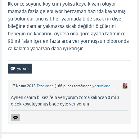
Ilk önce suyunu koy cnm yoksa koyu kıvam oluyor
mamada fazla gelebiliyor herzaman hazırda kaynamış
şu bulundur onu isıt her yapmada bide sıcak mı diye
bileğine damlar yakmazsa sicak değildir ölçülerini
bebeğin ne kadarını içiyorsa ona göre ayarla tahmince
90 ml falan içer en fazla arda veriyormuşsun biboronda
calkalama yaparsan daha iyi karışır
17 Kasım 2018
Taze anne
(
166
puan)
tarafından
yorumlandı
Aynen canim bi kez feln veriyorum zorda kalinca 90 ml 3
olcek koyuluyomus bnde oyle veriyorum