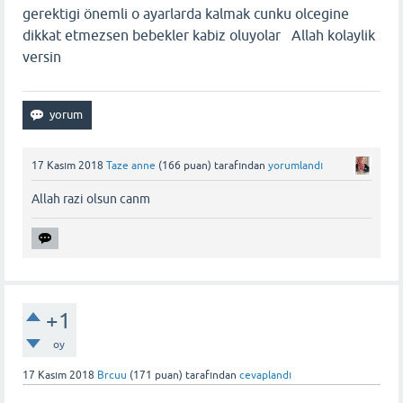
gerektigi önemli o ayarlarda kalmak cunku olcegine
dikkat etmezsen bebekler kabiz oluyolar Allah kolaylik
versin
17 Kasım 2018
Taze anne
(
166
puan)
tarafından
yorumlandı
Allah razi olsun canm
+1
oy
17 Kasım 2018
Brcuu
(
171
puan)
tarafından
cevaplandı