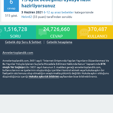
6
hazirliyorsunuz
cevap
3 Haziran 2021
6-12 ay arası bebekler
kategorisinde
515
göst.
Helin62
(
33
puan)
tarafından
soruldu
1,516,728
24,726,660
370,487
SORU
CEVAP
KULLANICI
Gebelik dışı Soru & Sohbet
Gebelik hesaplama
Annelertoplandik.com
Annelertoplandik.com, 5651 sayılı “İnternet Ortamında Yapılan Yayınların Düzenlenmesi Ve
BTK
Bu Yayınlar Yoluyla İşlenen Suçlarla Mücadele Edilmesi Hakkında Kanun” kapsamında
onaylı Yer Sağlayıcı
'dır. 5651 sayılı kanunun 5. maddesi gereği annelertoplandik.com,
kullanıcılarının ve üyelerinin oluşturduğu içerikleri kontrol etmek veya hukuka aykırı bir
faaliyetin söz konusu olup olmadığını araştırmakla yükümlü değildir. Hukuka aykırı olduğunu
Hukuka aykırılık bildirimi
düşündüğünüz içeriği
sayfasından bize bildirebilirsiniz.