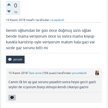
0
oy
14 Kasım 2018
misafir
tarafından
cevaplandı
benim oğlumdan bir gün önce doğmuş sizin oğlan
bende mama veriyorum önce su sonra mama koyup
kasıkla karistirip oyle veriyorum malum hala gazı var
sizde gaz sorunu bitti mi
15 Kasım 2018
Taze anne
(
166
puan)
tarafından
yorumlandı
Canim ilk bir ay gaz sorunu yasadim sonra hepsi gecti gazli
seyler de iciyorum bisey olmuyo kendi cikariyo gazini