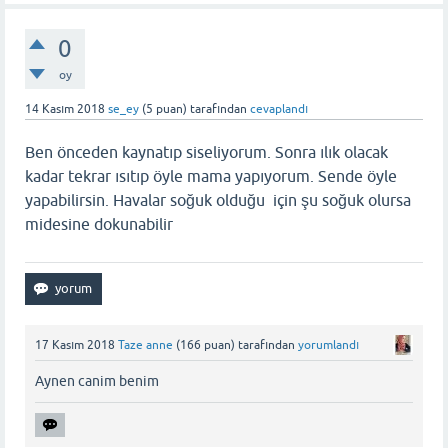
0
oy
14 Kasım 2018
se_ey
(
5
puan)
tarafından
cevaplandı
Ben önceden kaynatıp siseliyorum. Sonra ılık olacak
kadar tekrar ısıtıp öyle mama yapıyorum. Sende öyle
yapabilirsin. Havalar soğuk olduğu için şu soğuk olursa
midesine dokunabilir
17 Kasım 2018
Taze anne
(
166
puan)
tarafından
yorumlandı
Aynen canim benim