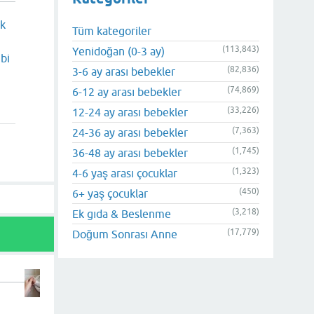
ik
Tüm kategoriler
(113,843)
Yenidoğan (0-3 ay)
bi
(82,836)
3-6 ay arası bebekler
(74,869)
6-12 ay arası bebekler
(33,226)
12-24 ay arası bebekler
(7,363)
24-36 ay arası bebekler
(1,745)
36-48 ay arası bebekler
(1,323)
4-6 yaş arası çocuklar
(450)
6+ yaş çocuklar
(3,218)
Ek gıda & Beslenme
(17,779)
Doğum Sonrası Anne