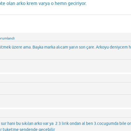
upte olan arko krem varya o hemn geciriyor.
orumlandı
bitmek üzere ama. Başka marka alıcam yarın son çare. Arkoyu deniycem
ı
ı
ur hani bu sıkılan arko var ya 2 3 lirik ondan al ben 3.cocugumda bile o
ler tuketme sendende gecebilir