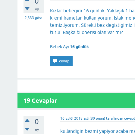
0
oy
Kızlar bebegim 16 gunluk. Yaklaşık 1 ha
kremi hametan kullanıyorum. Islak men
2,333
göst.
temizliyorum. Sürekli bez degistigimiz
türlü. Başka bi önerisi olan var mı?
Bebek Ayı
16 günlük
19 Cevaplar
16 Eylül 2018
aslı
(
80
puan)
tarafından
cevapl
0
oy
kullandigin bezmi yapiyor acaba m