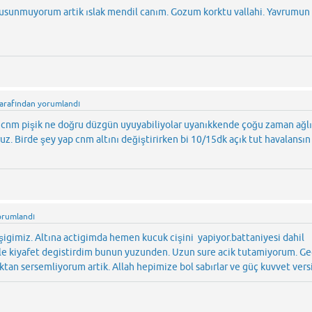
usunmuyorum artik ıslak mendil canım. Gozum korktu vallahi. Yavrumun
tarafından
yorumlandı
y cnm pişik ne doğru düzgün uyuyabiliyolar uyanıkkende çoğu zaman ağlı
uz. Birde şey yap cnm altını değiştirirken bi 10/15dk açık tut havalans
orumlandı
igimiz. Altına actigimda hemen kucuk cişini yapiyor.battaniyesi dahil
mple kiyafet degistirdim bunun yuzunden. Uzun sure acik tutamiyorum. G
ktan sersemliyorum artik. Allah hepimize bol sabırlar ve güç kuvvet vers