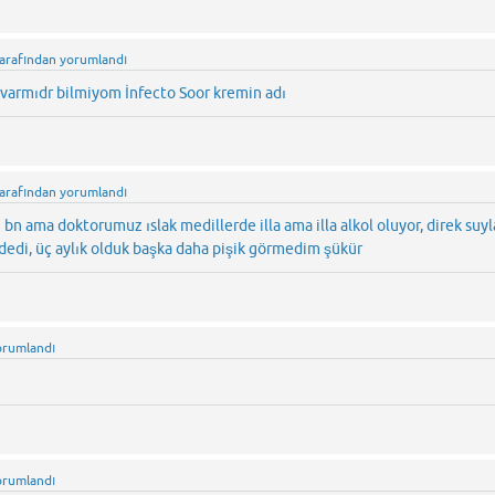
tarafından
yorumlandı
varmıdr bilmiyom İnfecto Soor kremin adı
tarafından
yorumlandı
n ama doktorumuz ıslak medillerde illa ama illa alkol oluyor, direk suyl
 dedi, üç aylık olduk başka daha pişik görmedim şükür
orumlandı
orumlandı