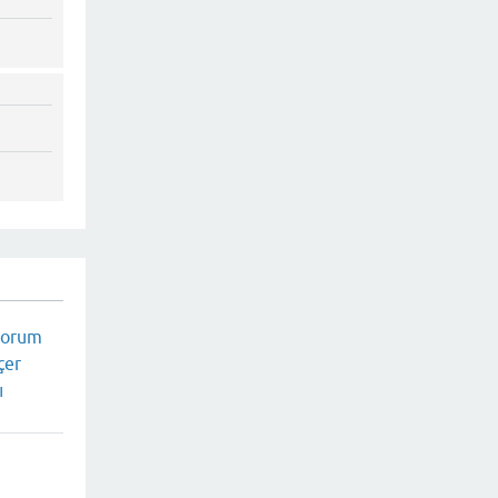
iyorum
çer
ı