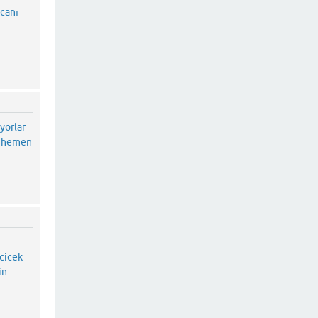
 canı
yorlar
ın hemen
ecicek
in.