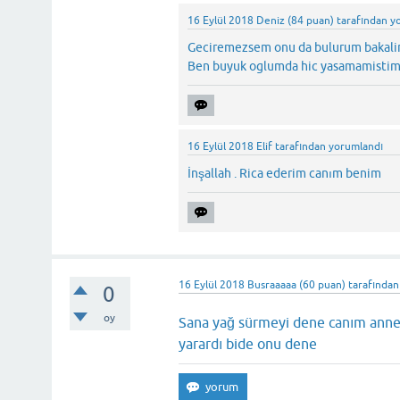
16 Eylül 2018
Deniz
(
84
puan)
tarafından
y
Geciremezsem onu da bulurum bakalim 
Ben buyuk oglumda hic yasamamistim 
16 Eylül 2018
Elif
tarafından
yorumlandı
İnşallah . Rica ederim canım benim
16 Eylül 2018
Busraaaaa
(
60
puan)
tarafından
0
oy
Sana yağ sürmeyi dene canım anne
yarardı bide onu dene