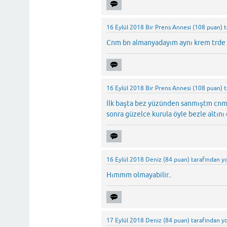
16 Eylül 2018
Bir Prens Annesi
(
108
puan)
Cnm bn almanyadayım aynı krem trde 
16 Eylül 2018
Bir Prens Annesi
(
108
puan)
İlk başta bez yüzünden sanmıştm cnm b
sonra güzelce kurula öyle bezle altını
16 Eylül 2018
Deniz
(
84
puan)
tarafından
y
Hımmm olmayabilir..
17 Eylül 2018
Deniz
(
84
puan)
tarafından
y