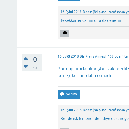
16 Eylül 2018
Deniz
(
84
puan)
tarafından
y
Tesekkurler canim onu da denerim
16 Eylül 2018
Bir Prens Annesi
(
108
puan)
ta
0
oy
Bnm oğlumda olmuştu ıslak medil 
beri şükür bir daha olmadı
16 Eylül 2018
Deniz
(
84
puan)
tarafından
y
Bende islak mendilden diye dusunuyo