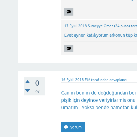
17 Eylül 2018
Sümeyye Omer
(
24
puan)
tar
Evet aynen katılıyorum arkonun tüp kr
16 Eylül 2018
Elif
tarafından
cevaplandı
0
oy
Canım benim de doğduğundan beri pi
pişik için deyince veriyirlarmis on
umarım . Yoksa bende hametan kul