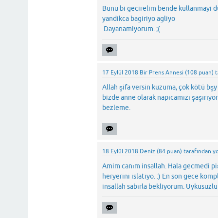
Bunu bi gecirelim bende kullanmayi d
yandikca bagiriyo agliyo
Dayanamiyorum. ;(
17 Eylül 2018
Bir Prens Annesi
(
108
puan)
Allah şifa versin kuzuma, çok kötü bş
bizde anne olarak napıcamızı şaşırıyor
bezleme.
18 Eylül 2018
Deniz
(
84
puan)
tarafından
y
Amim canım insallah. Hala gecmedi piş
heryerini islatiyo. :) En son gece ko
insallah sabırla bekliyorum. Uykusuzlu