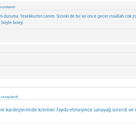
orumlandı
duruma. Tesekkurler canim. Sizinki de bir an once gecer insallah cok z
boyle bisey.
cevaplandı
m kardeşlerimde kremler fayda etmeyince sanayağ sürerdi ve 