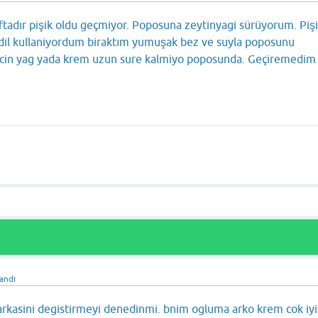
ftadır pişik oldu geçmiyor. Poposuna zeytinyagi sürüyorum. Piş
dil kullaniyordum biraktım yumuşak bez ve suyla poposunu
 icin yag yada krem uzun sure kalmiyo poposunda. Geçiremedim 
andı
arkasini degistirmeyi denedinmi. bnim ogluma arko krem cok iyi