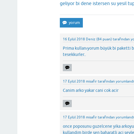
geliyor bi dene istersen su yesil t
16 Eylül 2018
Deniz
(
84
puan)
tarafından
y
Prima kullanıyorum büyük bi paketti 
tesekkurler..
17 Eylül 2018
misafir
tarafından
yorumland
Canim arko yakar cani cok acir
17 Eylül 2018
misafir
tarafından
yorumland
once poposunu guzelcene yika arkoyu s
kullandim birde sen baharatli aci sey