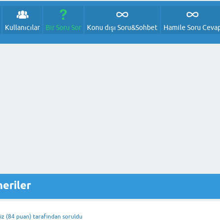
Kullanıcılar
Bir Soru Sor
Konu dışı Soru&Sohbet
Hamile Soru Ceva
eriler
iz
(
84
puan)
tarafından
soruldu