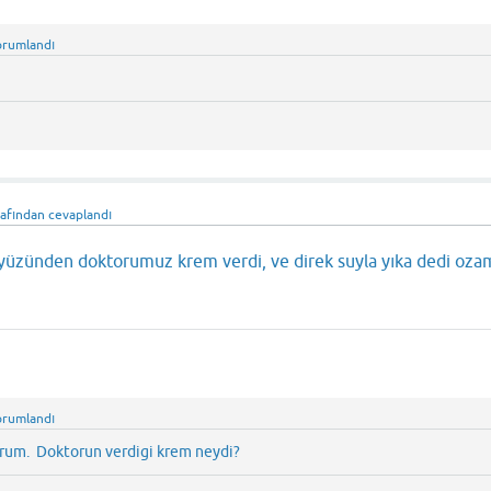
orumlandı
rafından
cevaplandı
yüzünden doktorumuz krem verdi, ve direk suyla yıka dedi oz
orumlandı
rum. Doktorun verdigi krem neydi?