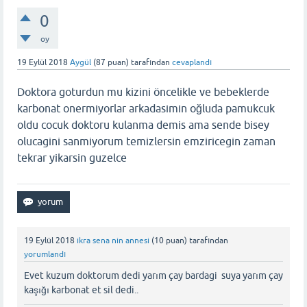
0
oy
19 Eylül 2018
Aygül
(
87
puan)
tarafından
cevaplandı
Doktora goturdun mu kizini öncelikle ve bebeklerde
karbonat onermiyorlar arkadasimin oğluda pamukcuk
oldu cocuk doktoru kulanma demis ama sende bisey
olucagini sanmiyorum temizlersin emziricegin zaman
tekrar yikarsin guzelce
19 Eylül 2018
ikra sena nin annesi
(
10
puan)
tarafından
yorumlandı
Evet kuzum doktorum dedi yarım çay bardagi suya yarım çay
kaşığı karbonat et sil dedi..