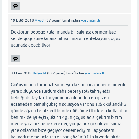
19 Eylül 2018
Aygül
(
87
puan)
tarafından
yorumlandı
Doktorun bebege kulanmanda bir sakınca gormemisse
sende gogusune kulana bilirsin malum enfeksiyon gogus
ucunada gecebiliyor
3 Ekim 2018
Hülya34
(
882
puan)
tarafından
yorumlandı
Göğüs ucuna karbonat sürmeyin kızlar bana hemşire önerdi
yara olduğunda sürdüm daha beter yaptı tahriş etti
bebeğede fayda etmiyor onuda denedim en güzeli
eczaneden pamukçuk için solüsyon var onu aldık kullandık 3
günde ağzını temizledi bende göğsüme fito krem kullandım
benimkide iyileşti şükür 12 gün göğüs acısı çektim bizim
meme yaramız bebeklere geçiyor pamukçuk oluyor sonra
yine onlardan bize geçiyor denemediğim ilaç yöntem
kalmadı meme uçlarına en son çözümü fito krwnde birde