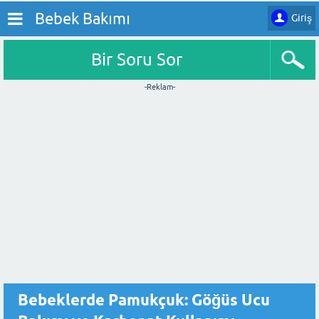
Bebek Bakımı
Giriş
Bir Soru Sor
-Reklam-
Bebeklerde Pamukçuk: Göğüs Ucu