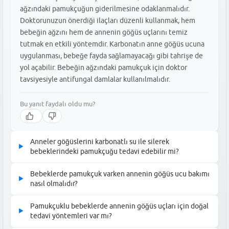
ağzındaki pamukçuğun giderilmesine odaklanmalıdır.
Doktorunuzun önerdiği ilaçları düzenli kullanmak, hem
bebeğin ağzını hem de annenin göğüs uçlarını temiz
tutmak en etkili yöntemdir. Karbonatın anne göğüs ucuna
uygulanması, bebeğe fayda sağlamayacağı gibi tahrişe de
yol açabilir. Bebeğin ağzındaki pamukçuk için doktor
tavsiyesiyle antifungal damlalar kullanılmalıdır.
Bu yanıt faydalı oldu mu?
Anneler göğüslerini karbonatlı su ile silerek
▶
bebeklerindeki pamukçuğu tedavi edebilir mi?
Hayır, annelerin göğüslerini karbonatlı su ile silmesi
Bebeklerde pamukçuk varken annenin göğüs ucu bakımı
▶
bebeklerindeki pamukçuk tedavisinde doğrudan etkili değildir.
nasıl olmalıdır?
Pamukçuk, Candida albicans adlı mantarın neden olduğu bir
Bebeklerde pamukçuk teşhisi konulduğunda, annenin göğüs ucu
enfeksiyondur. Tedavi, bebeğin ağzındaki enfeksiyonun
Pamukçuklu bebeklerde annenin göğüs uçları için doğal
▶
bakımı büyük önem taşır. Öncelikle doktorunuzun önerdiği
giderilmesine yönelik olmalıdır. Annenin göğüs uçları da enfekte
tedavi yöntemleri var mı?
antifungal kremleri veya solüsyonları kullanmalısınız. Her
olabilir ancak öncelikli tedavi bebek üzerindedir. Doktorun