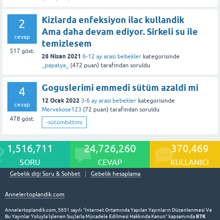
Kizlarda enfeksiyon ilac kullandik
2
Ama daha devam ediyor. Sirkeli su ile
cevap
temizlesem
517
göst.
28 Nisan 2021
6-12 ay arası bebekler
kategorisinde
_papatya_
(
472
puan)
tarafından
soruldu
Goguslerimi emmedi sütüm azaldi mi
4
12 Ocak 2022
3-6 ay arası bebekler
kategorisinde
cevap
Mervekose123
(
72
puan)
tarafından
soruldu
478
göst.
-sütümbittimi
1,516,711
24,726,260
370,469
SORU
CEVAP
KULLANICI
Gebelik dışı Soru & Sohbet
Gebelik hesaplama
Annelertoplandik.com
Annelertoplandik.com, 5651 sayılı “İnternet Ortamında Yapılan Yayınların Düzenlenmesi Ve
BTK
Bu Yayınlar Yoluyla İşlenen Suçlarla Mücadele Edilmesi Hakkında Kanun” kapsamında