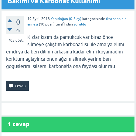
Bakımı ve Karbonat Kullanımı
19 Eylül 2018
Yenidoğan (0-3 ay)
kategorisinde
ikra sena nin
0
annesi
(
10
puan)
tarafından
soruldu
oy
Kızlar kızım da pamukcuk var biraz önce
703
göst.
silmeye çalıştım karbonatlisu ile ama ya elimi
emdi ya da ben dilinin arkasına kadar elimi koyamadim
korktum aglayinca onun ağzını silmek yerine ben
goguslerimi silsem karbonatla ona faydası olur mu
1 cevap