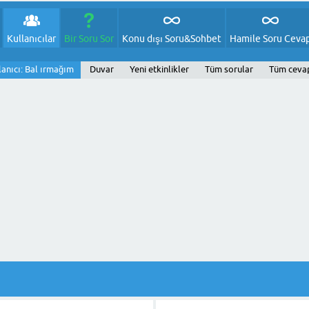
Kullanıcılar
Bir Soru Sor
Konu dışı Soru&Sohbet
Hamile Soru Ceva
lanıcı: Bal ırmağım
Duvar
Yeni etkinlikler
Tüm sorular
Tüm ceva