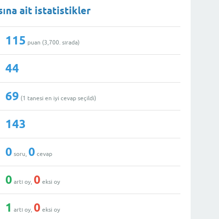
ına ait istatistikler
115
puan (
3,700
. sırada)
44
69
(
1
tanesi en iyi cevap seçildi)
143
0
0
soru,
cevap
0
0
artı oy,
eksi oy
1
0
artı oy,
eksi oy