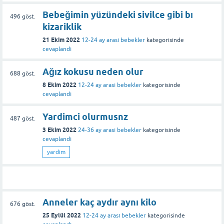
Bebeğimin yüzündeki sivilce gibi bı
496
göst.
kizariklik
21 Ekim 2022
12-24 ay arası bebekler
kategorisinde
cevaplandı
Ağız kokusu neden olur
688
göst.
8 Ekim 2022
12-24 ay arası bebekler
kategorisinde
cevaplandı
Yardimci olurmusnz
487
göst.
3 Ekim 2022
24-36 ay arası bebekler
kategorisinde
cevaplandı
yardim
Anneler kaç aydır aynı kilo
676
göst.
25 Eylül 2022
12-24 ay arası bebekler
kategorisinde