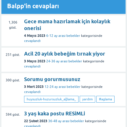
Balpp'in cevapları
Gece mama hazırlamak için kolaylık
1,306
onerisi
göst.
4 Mayıs 2023
6-12 ay arası bebekler
kategorisinde
cevaplandı
Acil 20 aylık bebeğim tırnak yiyor
251
göst.
3 Mayıs 2023
24-36 ay arası bebekler
kategorisinde
cevaplandı
Sorumu gorurmusunuz
300
göst.
3 Mart 2023
12-24 ay arası bebekler
kategorisinde
cevaplandı
huysuzluk-huzursuzluk_ağlama_
yardım
#aglama
3 yaş kaka postu RESİMLİ
594
göst.
22 Şubat 2023
36-48 ay arası bebekler
kategorisinde
cevaplandı