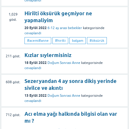
cevaplandı
Hirilti öksürük geçmiyor ne
1,029
yapmaliyim
göst.
20 Eylül 2022
6-12 ay arası bebekler
kategorisinde
cevaplandı
#acemi#anne
#hırıltı
balgam
#öksürük
Kızlar sıylermisiniz
211
göst.
18 Eylül 2022
Doğum Sonrası Anne
kategorisinde
cevaplandı
Sezeryandan 4 ay sonra dikiş yerinde
608
göst.
sivilce ve akıntı
13 Eylül 2022
Doğum Sonrası Anne
kategorisinde
cevaplandı
Acı elma yağı halkında bilgisi olan var
712
göst.
mı ?