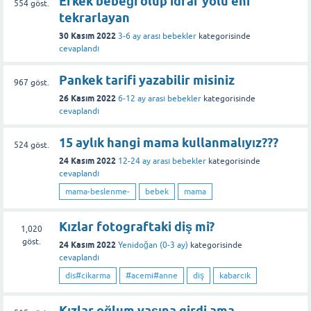
Erkek bebeği olup idrar yolu enf
554
göst.
tekrarlayan
30 Kasım 2022
3-6 ay arası bebekler
kategorisinde
cevaplandı
Pankek tarifi yazabilir misiniz
967
göst.
26 Kasım 2022
6-12 ay arası bebekler
kategorisinde
cevaplandı
15 aylık hangi mama kullanmalıyız???
524
göst.
24 Kasım 2022
12-24 ay arası bebekler
kategorisinde
cevaplandı
mama-beslenme-
bebek
mama
Kızlar fotograftaki diş mi?
1,020
göst.
24 Kasım 2022
Yenidoğan (0-3 ay)
kategorisinde
cevaplandı
dis#cikarma
#acemi#anne
diş
kabarcık
Kızlar oğlum yaşına girdi ama