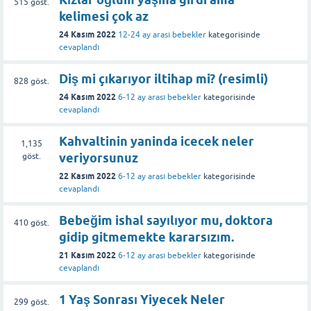
515
göst.
kelimesi çok az
24 Kasım 2022
12-24 ay arası bebekler
kategorisinde
cevaplandı
Diş mi çıkarıyor iltihap mi? (resimli)
828
göst.
24 Kasım 2022
6-12 ay arası bebekler
kategorisinde
cevaplandı
Kahvaltinin yaninda icecek neler
1,135
veriyorsunuz
göst.
22 Kasım 2022
6-12 ay arası bebekler
kategorisinde
cevaplandı
Bebeğim ishal sayılıyor mu, doktora
410
göst.
gidip gitmemekte kararsızım.
21 Kasım 2022
6-12 ay arası bebekler
kategorisinde
cevaplandı
1 Yaş Sonrası Yiyecek Neler
299
göst.