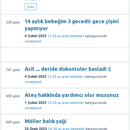
kaka
14 aylık bebeğim 3 gecedir gece çişini
330
göst.
yapmıyor
4 Şubat 2023
12-24 ay arası bebekler
kategorisinde
cevaplandı
Acil .... deride dokuntuler basladi :(
741
göst.
4 Şubat 2023
12-24 ay arası bebekler
kategorisinde
cevaplandı
Ateş hakkinda yardımcı olur musunuz
469
göst.
1 Şubat 2023
12-24 ay arası bebekler
kategorisinde
cevaplandı
Möller balık yaği
669
göst.
23 Ocak 2023
24-36 ay arası bebekler
kategorisinde