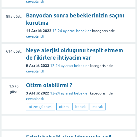
cevaplandı
Banyodan sonra bebeklerinizin saçını
895
göst.
kurutma
11 Aralık 2022
12-24 ay arası bebekler
kategorisinde
cevaplandı
Neye alerjisi oldugunu tespit etmem
614
göst.
de fikirlere ihtiyacim var
9 Aralık 2022
12-24 ay arası bebekler
kategorisinde
cevaplandı
Otizm olabilirmi ?
1,976
göst.
3 Aralık 2022
12-24 ay arası bebekler
kategorisinde
cevaplandı
otizm-şüphesi
otizm
bebek
merak