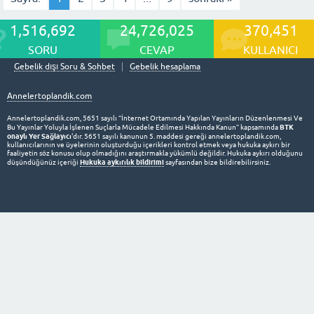
1,516,692
24,726,025
370,451
SORU
CEVAP
KULLANICI
Gebelik dışı Soru & Sohbet
Gebelik hesaplama
Annelertoplandik.com
Annelertoplandik.com, 5651 sayılı “İnternet Ortamında Yapılan Yayınların Düzenlenmesi Ve
BTK
Bu Yayınlar Yoluyla İşlenen Suçlarla Mücadele Edilmesi Hakkında Kanun” kapsamında
onaylı Yer Sağlayıcı
'dır. 5651 sayılı kanunun 5. maddesi gereği annelertoplandik.com,
kullanıcılarının ve üyelerinin oluşturduğu içerikleri kontrol etmek veya hukuka aykırı bir
faaliyetin söz konusu olup olmadığını araştırmakla yükümlü değildir. Hukuka aykırı olduğunu
Hukuka aykırılık bildirimi
düşündüğünüz içeriği
sayfasından bize bildirebilirsiniz.