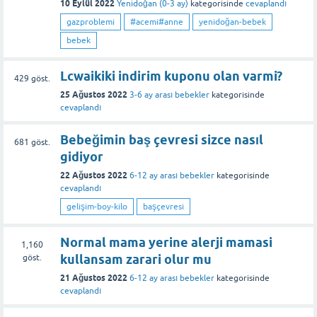
10 Eylül 2022
Yenidoğan (0-3 ay)
kategorisinde
cevaplandı
gazproblemi
#acemi#anne
yenidoğan-bebek
bebek
Lcwaikiki indirim kuponu olan varmi?
429
göst.
25 Ağustos 2022
3-6 ay arası bebekler
kategorisinde
cevaplandı
Bebeğimin baş çevresi sizce nasıl
681
göst.
gidiyor
22 Ağustos 2022
6-12 ay arası bebekler
kategorisinde
cevaplandı
gelişim-boy-kilo
başçevresi
Normal mama yerine alerji mamasi
1,160
kullansam zarari olur mu
göst.
21 Ağustos 2022
6-12 ay arası bebekler
kategorisinde
cevaplandı