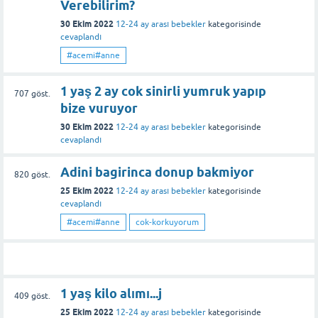
Verebilirim?
30 Ekim 2022
12-24 ay arası bebekler
kategorisinde
cevaplandı
#acemi#anne
1 yaş 2 ay cok sinirli yumruk yapıp
707
göst.
bize vuruyor
30 Ekim 2022
12-24 ay arası bebekler
kategorisinde
cevaplandı
Adini bagirinca donup bakmiyor
820
göst.
25 Ekim 2022
12-24 ay arası bebekler
kategorisinde
cevaplandı
#acemi#anne
cok-korkuyorum
1 yaş kilo alımı...j
409
göst.
25 Ekim 2022
12-24 ay arası bebekler
kategorisinde