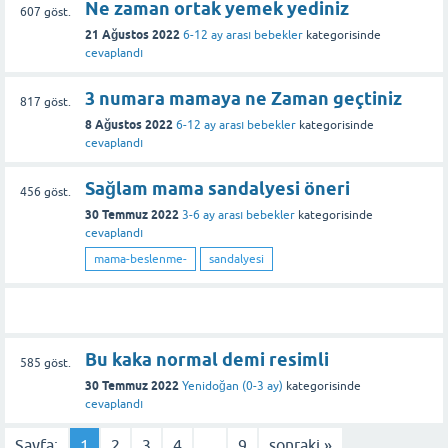
Ne zaman ortak yemek yediniz
607
göst.
21 Ağustos 2022
6-12 ay arası bebekler
kategorisinde
cevaplandı
3 numara mamaya ne Zaman geçtiniz
817
göst.
8 Ağustos 2022
6-12 ay arası bebekler
kategorisinde
cevaplandı
Sağlam mama sandalyesi öneri
456
göst.
30 Temmuz 2022
3-6 ay arası bebekler
kategorisinde
cevaplandı
mama-beslenme-
sandalyesi
Bu kaka normal demi resimli
585
göst.
30 Temmuz 2022
Yenidoğan (0-3 ay)
kategorisinde
cevaplandı
Sayfa:
1
2
3
4
...
9
sonraki »