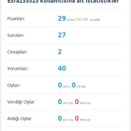
Esra253525 kullanıcısına ait istatistikler
29
Puanları:
puan (
10,193
. sırada)
27
Soruları:
2
Cevapları:
40
Yorumları:
0
0
Oyları:
soru,
cevap
0
0
Verdiği Oylar:
artı oy,
eksi oy
0
0
Aldığı Oylar:
artı oy,
eksi oy