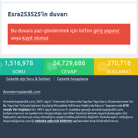
Esra253525'in duvarı
Bu duvara yazı göndermek için lütfen
giriş yapınız
veya
kayıt olunuz
.
1,516,978
24,729,686
370,716
SORU
CEVAP
KULLANICI
Gebelik dışı Soru & Sohbet
Gebelik hesaplama
Annelertoplandik.com
Annelertoplandik.com, 5651 sayılı “İnternet Ortamında Yapılan Yayınların Düzenlenmesi Ve
BTK
Bu Yayınlar Yoluyla İşlenen Suçlarla Mücadele Edilmesi Hakkında Kanun” kapsamında
onaylı Yer Sağlayıcı
'dır. 5651 sayılı kanunun 5. maddesi gereği annelertoplandik.com,
kullanıcılarının ve üyelerinin oluşturduğu içerikleri kontrol etmek veya hukuka aykırı bir
faaliyetin söz konusu olup olmadığını araştırmakla yükümlü değildir. Hukuka aykırı olduğunu
Hukuka aykırılık bildirimi
düşündüğünüz içeriği
sayfasından bize bildirebilirsiniz.