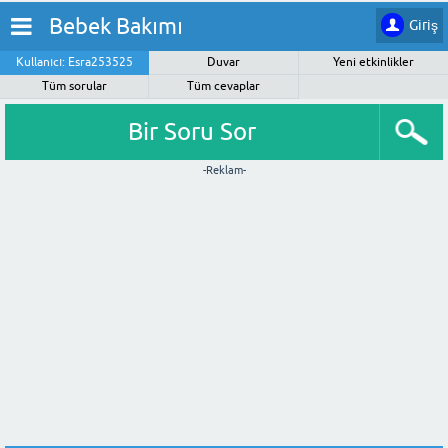
Bebek Bakımı
Giriş
Kullanıcı: Esra253525
Duvar
Yeni etkinlikler
Tüm sorular
Tüm cevaplar
Bir Soru Sor
-Reklam-