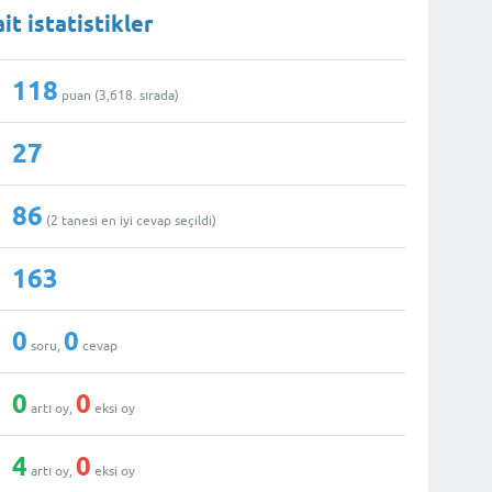
it istatistikler
118
puan (
3,618
. sırada)
27
86
(
2
tanesi en iyi cevap seçildi)
163
0
0
soru,
cevap
0
0
artı oy,
eksi oy
4
0
artı oy,
eksi oy