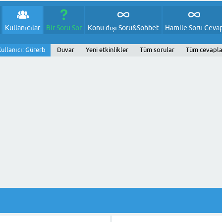
Kullanıcılar
Bir Soru Sor
Konu dışı Soru&Sohbet
Hamile Soru Ceva
ullanıcı: Gürerb
Duvar
Yeni etkinlikler
Tüm sorular
Tüm cevapla