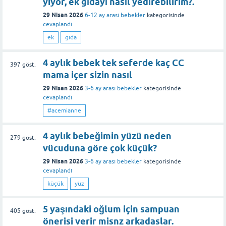
yiyor, ek gıdayı nasıl yedirebilirim?.
29 Nisan 2026
6-12 ay arası bebekler
kategorisinde
cevaplandı
ek
gıda
4 aylık bebek tek seferde kaç CC
397
göst.
mama içer sizin nasıl
29 Nisan 2026
3-6 ay arası bebekler
kategorisinde
cevaplandı
#acemianne
4 aylık bebeğimin yüzü neden
279
göst.
vücuduna göre çok küçük?
29 Nisan 2026
3-6 ay arası bebekler
kategorisinde
cevaplandı
küçük
yüz
5 yaşındaki oğlum için sampuan
405
göst.
önerisi verir misnz arkadaslar.