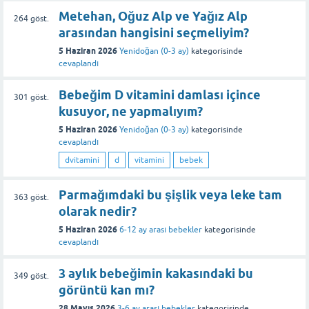
Metehan, Oğuz Alp ve Yağız Alp
264
göst.
arasından hangisini seçmeliyim?
5 Haziran 2026
Yenidoğan (0-3 ay)
kategorisinde
cevaplandı
Bebeğim D vitamini damlası içince
301
göst.
kusuyor, ne yapmalıyım?
5 Haziran 2026
Yenidoğan (0-3 ay)
kategorisinde
cevaplandı
dvitamini
d
vitamini
bebek
Parmağımdaki bu şişlik veya leke tam
363
göst.
olarak nedir?
5 Haziran 2026
6-12 ay arası bebekler
kategorisinde
cevaplandı
3 aylık bebeğimin kakasındaki bu
349
göst.
görüntü kan mı?
28 Mayıs 2026
3-6 ay arası bebekler
kategorisinde