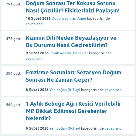
Doğum Sonrası Ter Kokusu Sorunu
791
göst.
Nasıl Çözülür? Fikirlerinizi Paylaşın!
16 Şubat 2026
Doğum Sonrası Anne
kategorisinde
cevaplandı
Kızımın Dili Neden Beyazlaşıyor ve
476
göst.
Bu Durumu Nasıl Geçirebilirim?
9 Şubat 2026
36-48 ay arası bebekler
kategorisinde
cevaplandı
Emzirme Sorunları: Sezaryen Doğum
394
göst.
Sonrası Ne Zaman Geçer?
8 Şubat 2026
Yenidoğan (0-3 ay)
kategorisinde
cevaplandı
1 Aylık Bebeğe Ağrı Kesici Verilebilir
460
göst.
Mi? Dikkat Edilmesi Gerekenler
Nelerdir?
6 Şubat 2026
Yenidoğan (0-3 ay)
kategorisinde
cevaplandı