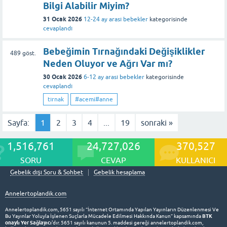
Bilgi Alabilir Miyim?
31 Ocak 2026
12-24 ay arası bebekler
kategorisinde
cevaplandı
Bebeğimin Tırnağındaki Değişiklikler
489
göst.
Neden Oluyor ve Ağrı Var mı?
30 Ocak 2026
6-12 ay arası bebekler
kategorisinde
cevaplandı
tırnak
#acemi#anne
Sayfa:
1
2
3
4
...
19
sonraki »
1,516,761
24,727,026
370,527
SORU
CEVAP
KULLANICI
Gebelik dışı Soru & Sohbet
Gebelik hesaplama
Annelertoplandik.com
Annelertoplandik.com, 5651 sayılı “İnternet Ortamında Yapılan Yayınların Düzenlenmesi Ve
BTK
Bu Yayınlar Yoluyla İşlenen Suçlarla Mücadele Edilmesi Hakkında Kanun” kapsamında
onaylı Yer Sağlayıcı
'dır. 5651 sayılı kanunun 5. maddesi gereği annelertoplandik.com,