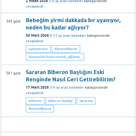
2 Nisan 2026
3-6 ay arası bebekler
kategorisinde
cevaplandı
Bebeğim yirmi dakkada bır uyanıyor,
342
göst.
neden bu kadar ağlıyor?
30 Mart 2026
6-12 ay arası bebekler
kategorisinde
cevaplandı
uykusorunu
#acemi#anne
huysuzluk-huzursuzluk_ağlama_
Sararan Biberon Başlığını Eski
561
göst.
Renginde Nasıl Geri Getirebilirim?
17 Mart 2026
3-6 ay arası bebekler
kategorisinde
cevaplandı
biberon
biberon-basligi
sararma
#acemi#anne