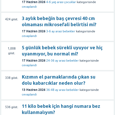
17 Haziran 2026
4-6 yaş arası çocuklar
kategorisinde
cevaplandı
3 aylık bebeğin baş çevresi 40 cm
424
göst.
olmaması mikrosefali belirtisi mi?
17 Haziran 2026
3-6 ay arası bebekler
kategorisinde
cevaplandı
5 günlük bebek sürekli uyuyor ve hiç
1,008
uyanmıyor, bu normal mi?
göst.
17 Haziran 2026
24-36 ay arası bebekler
kategorisinde
cevaplandı
Kızımın el parmaklarında çıkan su
338
göst.
dolu kabarcıklar neden olur?
13 Haziran 2026
36-48 ay arası bebekler
kategorisinde
cevaplandı
11 kilo bebek için hangi numara bez
536
göst.
kullanmalıyım?