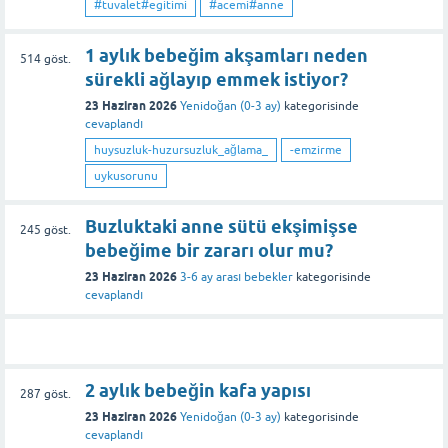
#tuvalet#egitimi
#acemi#anne
1 aylık bebeğim akşamları neden
514
göst.
sürekli ağlayıp emmek istiyor?
23 Haziran 2026
Yenidoğan (0-3 ay)
kategorisinde
cevaplandı
huysuzluk-huzursuzluk_ağlama_
-emzirme
uykusorunu
Buzluktaki anne sütü ekşimişse
245
göst.
bebeğime bir zararı olur mu?
23 Haziran 2026
3-6 ay arası bebekler
kategorisinde
cevaplandı
2 aylık bebeğin kafa yapısı
287
göst.
23 Haziran 2026
Yenidoğan (0-3 ay)
kategorisinde
cevaplandı