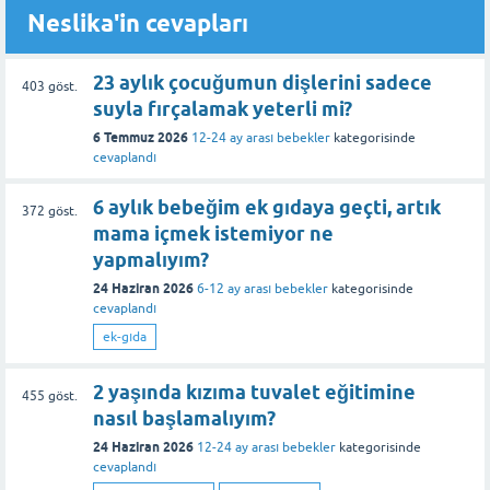
Neslika'in cevapları
23 aylık çocuğumun dişlerini sadece
403
göst.
suyla fırçalamak yeterli mi?
6 Temmuz 2026
12-24 ay arası bebekler
kategorisinde
cevaplandı
6 aylık bebeğim ek gıdaya geçti, artık
372
göst.
mama içmek istemiyor ne
yapmalıyım?
24 Haziran 2026
6-12 ay arası bebekler
kategorisinde
cevaplandı
ek-gıda
2 yaşında kızıma tuvalet eğitimine
455
göst.
nasıl başlamalıyım?
24 Haziran 2026
12-24 ay arası bebekler
kategorisinde
cevaplandı