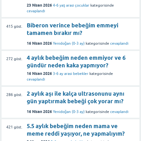
23 Nisan 2026
4-6 yaş arası çocuklar
kategorisinde
cevaplandı
Biberon verince bebeğim emmeyi
415
göst.
tamamen bırakır mı?
16 Nisan 2026
Yenidoğan (0-3 ay)
kategorisinde
cevaplandı
4 aylık bebeğim neden emmiyor ve 6
272
göst.
gündür neden kaka yapmıyor?
16 Nisan 2026
3-6 ay arası bebekler
kategorisinde
cevaplandı
2 aylık aşı ile kalça ultrasonunu aynı
286
göst.
gün yaptırmak bebeği çok yorar mı?
16 Nisan 2026
Yenidoğan (0-3 ay)
kategorisinde
cevaplandı
5.5 aylık bebeğim neden mama ve
421
göst.
meme reddi yaşıyor, ne yapmalıyım?