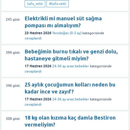
kafa_sekli
#kafa-sekli
Elektrikli mi manuel süt sağma
245
göst.
pompası mı almalıyım?
23 Haziran 2026
Yenidoğan (0-3 ay)
kategorisinde
cevaplandı
Bebeğimin burnu tıkalı ve genzi dolu,
396
göst.
hastaneye gitmeli miyim?
17 Haziran 2026
24-36 ay arası bebekler
kategorisinde
cevaplandı
25 aylık çocuğumun kolları neden bu
346
göst.
kadar ince ve zayıf?
17 Haziran 2026
24-36 ay arası bebekler
kategorisinde
cevaplandı
18 kg olan kızıma kaç damla Bestiron
308
göst.
vermeliyim?