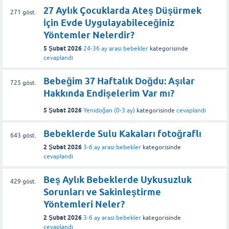
27 Aylık Çocuklarda Ateş Düşürmek
271
göst.
İçin Evde Uygulayabileceğiniz
Yöntemler Nelerdir?
5 Şubat 2026
24-36 ay arası bebekler
kategorisinde
cevaplandı
Bebeğim 37 Haftalık Doğdu: Aşılar
725
göst.
Hakkında Endişelerim Var mı?
5 Şubat 2026
Yenidoğan (0-3 ay)
kategorisinde
cevaplandı
Bebeklerde Sulu Kakaları fotoğraflı
643
göst.
2 Şubat 2026
3-6 ay arası bebekler
kategorisinde
cevaplandı
Beş Aylık Bebeklerde Uykusuzluk
429
göst.
Sorunları ve Sakinleştirme
Yöntemleri Neler?
2 Şubat 2026
3-6 ay arası bebekler
kategorisinde
cevaplandı