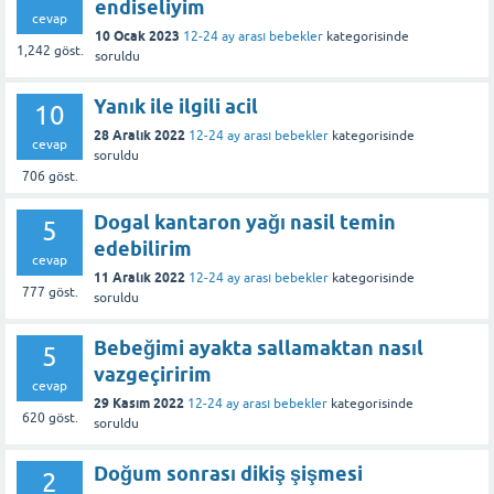
endiseliyim
cevap
10 Ocak 2023
12-24 ay arası bebekler
kategorisinde
1,242
göst.
soruldu
Yanık ile ilgili acil
10
28 Aralık 2022
12-24 ay arası bebekler
kategorisinde
cevap
soruldu
706
göst.
Dogal kantaron yağı nasil temin
5
edebilirim
cevap
11 Aralık 2022
12-24 ay arası bebekler
kategorisinde
777
göst.
soruldu
Bebeğimi ayakta sallamaktan nasıl
5
vazgeçiririm
cevap
29 Kasım 2022
12-24 ay arası bebekler
kategorisinde
620
göst.
soruldu
Doğum sonrası dikiş şişmesi
2