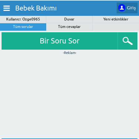
Bebek Bakımı
Giriş
Kullanıcı: Ozge0965
Duvar
Yeni etkinlikler
Tüm sorular
Tüm cevaplar
Bir Soru Sor
-Reklam-