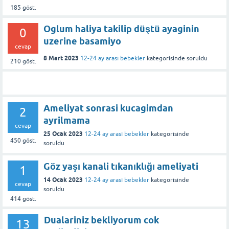
185
göst.
Oglum haliya takilip düştü ayaginin
0
uzerine basamiyo
cevap
8 Mart 2023
12-24 ay arası bebekler
kategorisinde
soruldu
210
göst.
Ameliyat sonrasi kucagimdan
2
ayrilmama
cevap
25 Ocak 2023
12-24 ay arası bebekler
kategorisinde
450
göst.
soruldu
Göz yaşı kanali tıkanıklığı ameliyati
1
14 Ocak 2023
12-24 ay arası bebekler
kategorisinde
cevap
soruldu
414
göst.
Dualariniz bekliyorum cok
13