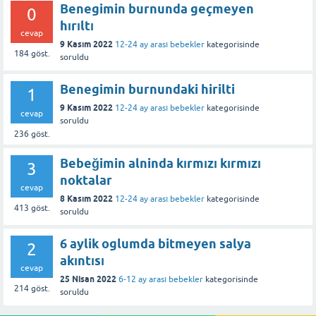
Benegimin burnunda geçmeyen
0
hırıltı
cevap
9 Kasım 2022
12-24 ay arası bebekler
kategorisinde
184
göst.
soruldu
Benegimin burnundaki hirilti
1
9 Kasım 2022
12-24 ay arası bebekler
kategorisinde
cevap
soruldu
236
göst.
Bebeğimin alninda kırmızı kırmızı
3
noktalar
cevap
8 Kasım 2022
12-24 ay arası bebekler
kategorisinde
413
göst.
soruldu
6 aylik oglumda bitmeyen salya
2
akıntısı
cevap
25 Nisan 2022
6-12 ay arası bebekler
kategorisinde
214
göst.
soruldu