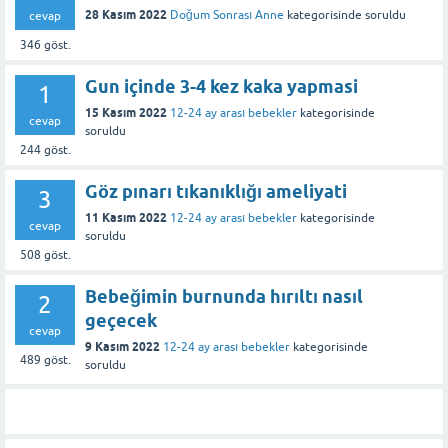
28 Kasım 2022
Doğum Sonrası Anne
kategorisinde
soruldu
cevap
346
göst.
Gun içinde 3-4 kez kaka yapmasi
1
15 Kasım 2022
12-24 ay arası bebekler
kategorisinde
cevap
soruldu
244
göst.
Göz pınarı tıkanıklığı ameliyati
3
11 Kasım 2022
12-24 ay arası bebekler
kategorisinde
cevap
soruldu
508
göst.
Bebeğimin burnunda hırıltı nasıl
2
geçecek
cevap
9 Kasım 2022
12-24 ay arası bebekler
kategorisinde
489
göst.
soruldu