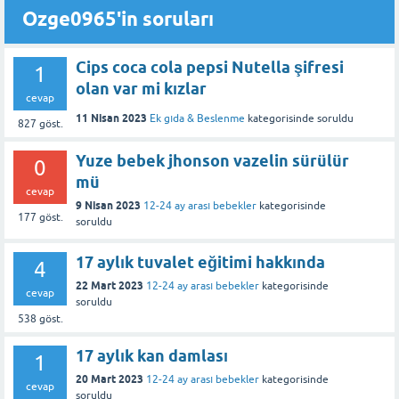
Ozge0965'in soruları
Cips coca cola pepsi Nutella şifresi
1
olan var mi kızlar
cevap
11 Nisan 2023
Ek gıda & Beslenme
kategorisinde
soruldu
827
göst.
Yuze bebek jhonson vazelin sürülür
0
mü
cevap
9 Nisan 2023
12-24 ay arası bebekler
kategorisinde
177
göst.
soruldu
17 aylık tuvalet eğitimi hakkında
4
22 Mart 2023
12-24 ay arası bebekler
kategorisinde
cevap
soruldu
538
göst.
17 aylık kan damlası
1
20 Mart 2023
12-24 ay arası bebekler
kategorisinde
cevap
soruldu