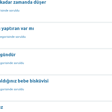
e kadar zamanda düşer
isinde
soruldu
 yaptıran var mı
egorisinde
soruldu
3 gündür
gorisinde
soruldu
ldığınız bebe bisküvisi
gorisinde
soruldu
uz