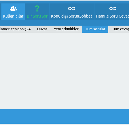
Kullanıcılar
Bir Soru Sor
Konu dışı Soru&Sohbet
Hamile Soru Ceva
lanıcı: Yenianniş24
Duvar
Yeni etkinlikler
Tüm sorular
Tüm ceva