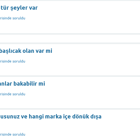
tür şeyler var
risinde
soruldu
başlıcak olan var mi
risinde
soruldu
nlar bakabilir mi
risinde
soruldu
musunuz ve hangi marka içe dönük dışa
risinde
soruldu