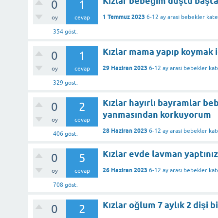
Kızlar bebeğim düştü başt
0
1
1 Temmuz 2023
6-12 ay arası bebekler
kate
oy
cevap
354
göst.
Kızlar mama yapıp koymak i
0
1
29 Haziran 2023
6-12 ay arası bebekler
kat
oy
cevap
329
göst.
Kızlar hayırlı bayramlar b
0
2
yanmasından korkuyorum
oy
cevap
28 Haziran 2023
6-12 ay arası bebekler
kat
406
göst.
Kızlar evde lavman yaptını
0
5
26 Haziran 2023
6-12 ay arası bebekler
kat
oy
cevap
708
göst.
Kızlar oğlum 7 aylık 2 dişi bi
0
2