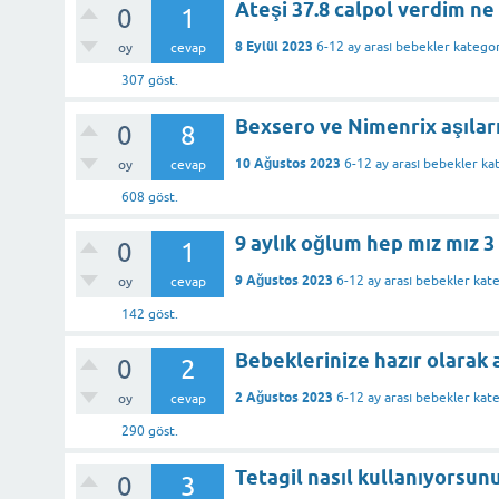
Ateşi 37.8 calpol verdim n
0
1
8 Eylül 2023
6-12 ay arası bebekler
kategor
oy
cevap
307
göst.
Bexsero ve Nimenrix aşıları
0
8
10 Ağustos 2023
6-12 ay arası bebekler
kat
oy
cevap
608
göst.
9 aylık oğlum hep mız mız 
0
1
9 Ağustos 2023
6-12 ay arası bebekler
kate
oy
cevap
142
göst.
Bebeklerinize hazır olarak a
0
2
2 Ağustos 2023
6-12 ay arası bebekler
kate
oy
cevap
290
göst.
Tetagil nasıl kullanıyorsun
0
3