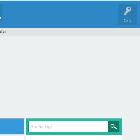
p
Giriş
plar