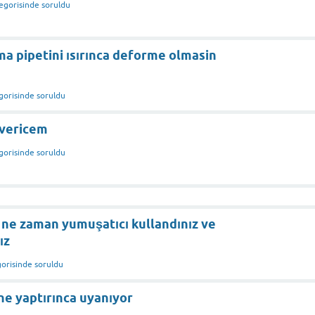
egorisinde
soruldu
ama pipetini ısırınca deforme olmasin
gorisinde
soruldu
a vericem
gorisinde
soruldu
 ne zaman yumuşatıcı kullandınız ve
ız
orisinde
soruldu
e yaptırınca uyanıyor