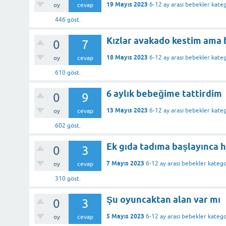
19 Mayıs 2023
6-12 ay arası bebekler
kateg
oy
cevap
446
göst.
Kızlar avakado kestim ama 
0
7
18 Mayıs 2023
6-12 ay arası bebekler
kateg
oy
cevap
610
göst.
6 aylık bebeğime tattirdim
0
9
13 Mayıs 2023
6-12 ay arası bebekler
kateg
oy
cevap
602
göst.
Ek gıda tadıma başlayınca 
0
3
7 Mayıs 2023
6-12 ay arası bebekler
katego
oy
cevap
310
göst.
Şu oyuncaktan alan var mı
0
3
5 Mayıs 2023
6-12 ay arası bebekler
katego
oy
cevap