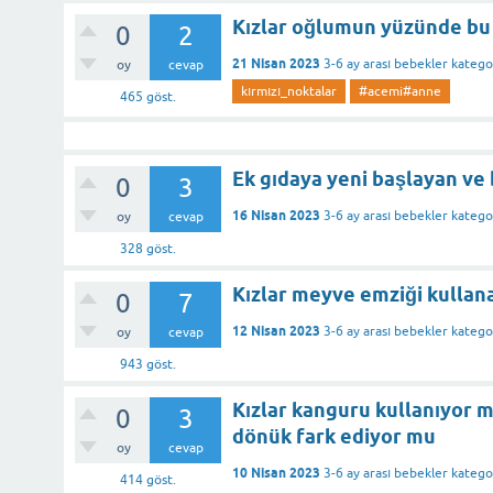
Kızlar oğlumun yüzünde bu 
0
2
21 Nisan 2023
3-6 ay arası bebekler
katego
oy
cevap
kırmızı_noktalar
#acemi#anne
465
göst.
Ek gıdaya yeni başlayan ve 
0
3
16 Nisan 2023
3-6 ay arası bebekler
katego
oy
cevap
328
göst.
Kızlar meyve emziği kullana
0
7
12 Nisan 2023
3-6 ay arası bebekler
katego
oy
cevap
943
göst.
Kızlar kanguru kullanıyor 
0
3
dönük fark ediyor mu
oy
cevap
10 Nisan 2023
3-6 ay arası bebekler
katego
414
göst.