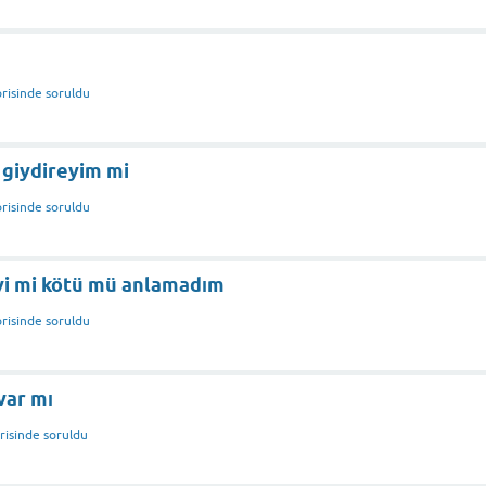
risinde
soruldu
 giydireyim mi
risinde
soruldu
iyi mi kötü mü anlamadım
risinde
soruldu
var mı
risinde
soruldu