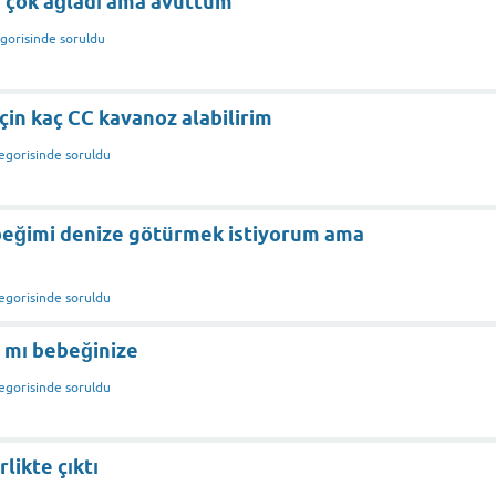
a çok ağladı ama avuttum
gorisinde
soruldu
çin kaç CC kavanoz alabilirim
egorisinde
soruldu
ebeğimi denize götürmek istiyorum ama
egorisinde
soruldu
z mı bebeğinize
egorisinde
soruldu
rlikte çıktı