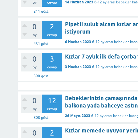
14 Haziran 2023
6-12 ay arası bebekler
kat
oy
cevap
211
göst.
Pipetli suluk alcam kızlar 
0
2
istiyorum
oy
cevap
6 Haziran 2023
6-12 ay arası bebekler
kate
431
göst.
Kızlar 7 aylık ilk defa çorb
0
3
3 Haziran 2023
6-12 ay arası bebekler
kate
oy
cevap
390
göst.
Bebeklerinizin çamaşırında
0
12
balkona yada bahceye astın
oy
cevap
26 Mayıs 2023
6-12 ay arası bebekler
kateg
808
göst.
Kızlar memede uyuyor yerin
0
2