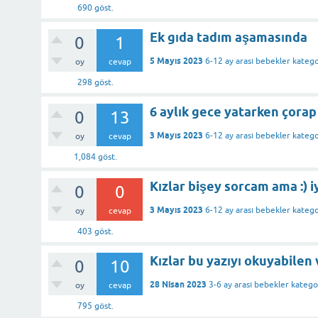
690
göst.
Ek gıda tadım aşamasında
0
1
5 Mayıs 2023
6-12 ay arası bebekler
katego
oy
cevap
298
göst.
6 aylık gece yatarken çorap
0
13
3 Mayıs 2023
6-12 ay arası bebekler
katego
oy
cevap
1,084
göst.
Kızlar bişey sorcam ama :) 
0
0
3 Mayıs 2023
6-12 ay arası bebekler
katego
oy
cevap
403
göst.
Kızlar bu yazıyı okuyabilen 
0
10
28 Nisan 2023
3-6 ay arası bebekler
katego
oy
cevap
795
göst.