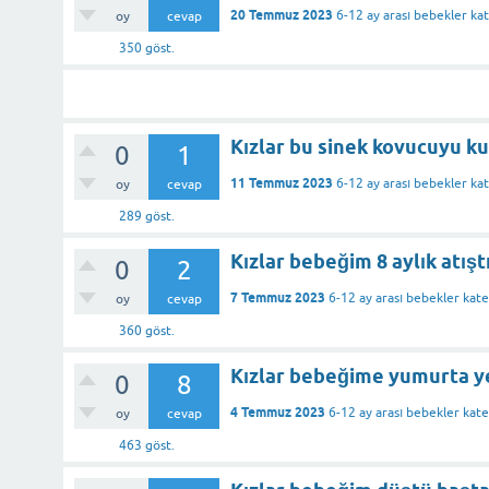
20 Temmuz 2023
6-12 ay arası bebekler
kat
oy
cevap
350
göst.
Kızlar bu sinek kovucuyu ku
0
1
11 Temmuz 2023
6-12 ay arası bebekler
kat
oy
cevap
289
göst.
Kızlar bebeğim 8 aylık atışt
0
2
7 Temmuz 2023
6-12 ay arası bebekler
kate
oy
cevap
360
göst.
Kızlar bebeğime yumurta 
0
8
4 Temmuz 2023
6-12 ay arası bebekler
kate
oy
cevap
463
göst.