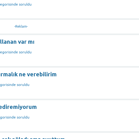
egorisinde
soruldu
-Reklam-
llanan var mı
egorisinde
soruldu
ırmalık ne verebilirim
gorisinde
soruldu
yediremiyorum
gorisinde
soruldu