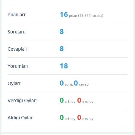
16
Puanları:
puan (
13,825
. sırada)
8
Soruları:
8
Cevapları:
18
Yorumları:
0
0
Oyları:
soru,
cevap
0
0
Verdiği Oylar:
artı oy,
eksi oy
0
0
Aldığı Oylar:
artı oy,
eksi oy