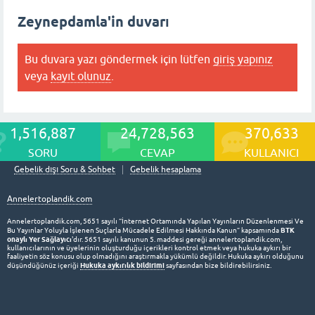
Zeynepdamla'in duvarı
Bu duvara yazı göndermek için lütfen
giriş yapınız
veya
kayıt olunuz
.
1,516,887
24,728,563
370,633
SORU
CEVAP
KULLANICI
Gebelik dışı Soru & Sohbet
Gebelik hesaplama
Annelertoplandik.com
Annelertoplandik.com, 5651 sayılı “İnternet Ortamında Yapılan Yayınların Düzenlenmesi Ve
BTK
Bu Yayınlar Yoluyla İşlenen Suçlarla Mücadele Edilmesi Hakkında Kanun” kapsamında
onaylı Yer Sağlayıcı
'dır. 5651 sayılı kanunun 5. maddesi gereği annelertoplandik.com,
kullanıcılarının ve üyelerinin oluşturduğu içerikleri kontrol etmek veya hukuka aykırı bir
faaliyetin söz konusu olup olmadığını araştırmakla yükümlü değildir. Hukuka aykırı olduğunu
Hukuka aykırılık bildirimi
düşündüğünüz içeriği
sayfasından bize bildirebilirsiniz.