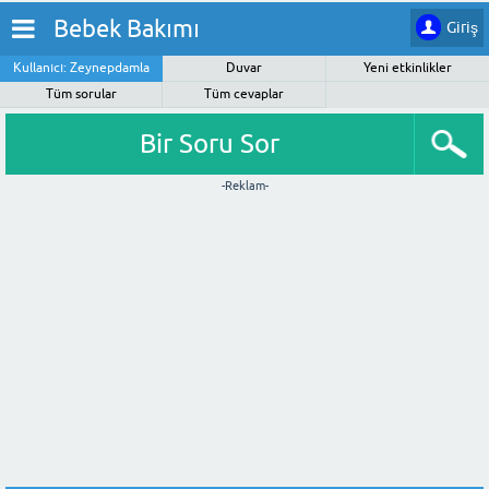
Bebek Bakımı
Giriş
Kullanıcı: Zeynepdamla
Duvar
Yeni etkinlikler
Tüm sorular
Tüm cevaplar
Bir Soru Sor
-Reklam-