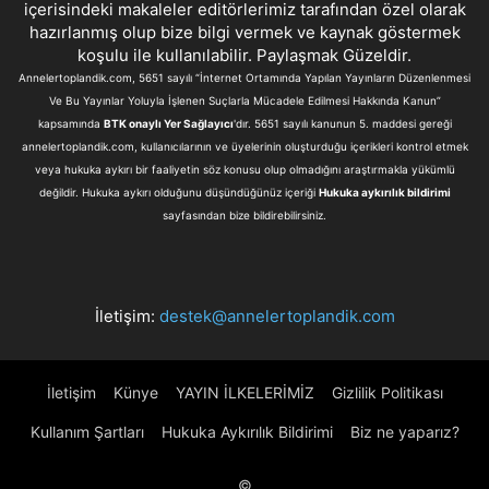
içerisindeki makaleler editörlerimiz tarafından özel olarak
hazırlanmış olup bize bilgi vermek ve kaynak göstermek
koşulu ile kullanılabilir. Paylaşmak Güzeldir.
Annelertoplandik.com, 5651 sayılı “İnternet Ortamında Yapılan Yayınların Düzenlenmesi
Ve Bu Yayınlar Yoluyla İşlenen Suçlarla Mücadele Edilmesi Hakkında Kanun”
kapsamında
BTK onaylı Yer Sağlayıcı
'dır. 5651 sayılı kanunun 5. maddesi gereği
annelertoplandik.com, kullanıcılarının ve üyelerinin oluşturduğu içerikleri kontrol etmek
veya hukuka aykırı bir faaliyetin söz konusu olup olmadığını araştırmakla yükümlü
değildir. Hukuka aykırı olduğunu düşündüğünüz içeriği
Hukuka aykırılık bildirimi
sayfasından bize bildirebilirsiniz.
İletişim:
destek@annelertoplandik.com
İletişim
Künye
YAYIN İLKELERİMİZ
Gizlilik Politikası
Kullanım Şartları
Hukuka Aykırılık Bildirimi
Biz ne yaparız?
©