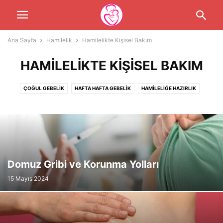
Ana Sayfa
Hamilelik
Hamilelikte Kişisel Bakım
HAMILELIKTE KIŞISEL BAKIM
ÇOĞUL GEBELIK
HAFTA HAFTA GEBELIK
HAMILELIĞE HAZIRLIK
HAMILELIKTE BESLENME
HAMILELIKTE KIŞISEL BAKIM
HAMILELIKTE SAĞLIK
HAMILELIKTE SPOR
KISIRLIK VE TÜP BEBEK TEDAVISI
Domuz Gribi ve Korunma Yolları
15 Mayıs 2024