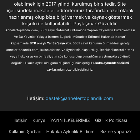
olabilmek için 2017 yılındı kurulmuş bir sitedir. Site
içerisindeki makaleler editörlerimiz tarafından özel olarak
hazırlanmış olup bize bilgi vermek ve kaynak göstermek
koşulu ile kullanılabilir. Paylaşmak Güzeldir.
Annelertoplandik.com, 5651 sayılı “İnternet Ortamında Yapılan Yayınların Düzenlenmesi
Ve Bu Yayınlar Yoluyla İşlenen Suçlarla Mücadele Edilmesi Hakkında Kanun”
kapsamında
BTK onaylı Yer Sağlayıcı
'dır. 5651 sayılı kanunun 5. maddesi gereği
annelertoplandik.com, kullanıcılarının ve üyelerinin oluşturduğu içerikleri kontrol etmek
veya hukuka aykırı bir faaliyetin söz konusu olup olmadığını araştırmakla yükümlü
değildir. Hukuka aykırı olduğunu düşündüğünüz içeriği
Hukuka aykırılık bildirimi
sayfasından bize bildirebilirsiniz.
İletişim:
destek@annelertoplandik.com
İletişim
Künye
YAYIN İLKELERİMİZ
Gizlilik Politikası
Kullanım Şartları
Hukuka Aykırılık Bildirimi
Biz ne yaparız?