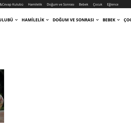
&Cevap Kulubü
Hamilelik
Doğum ve Sonrası
Bebek
Çocuk
Eğlence
ULUBÜ
HAMILELIK
DOĞUM VE SONRASI
BEBEK
ÇO