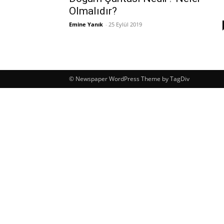
Olmalıdır?
Emine Yanık
-
25 Eylül 2019
© Newspaper WordPress Theme by TagDiv