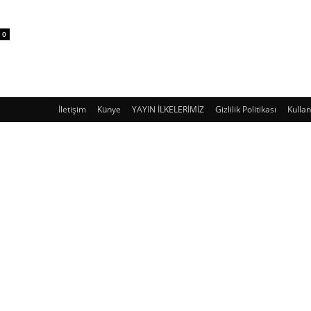
0
İletişim
Künye
YAYIN İLKELERİMİZ
Gizlilik Politikası
Kullan