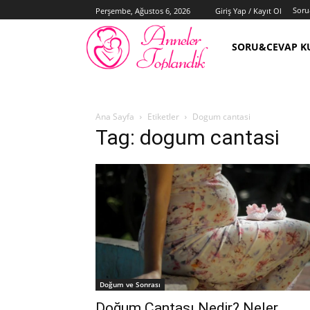
Soru
Perşembe, Ağustos 6, 2026
Giriş Yap / Kayıt Ol
SORU&CEVAP K
Ana Sayfa
Etiketler
Dogum cantasi
Tag: dogum cantasi
Doğum ve Sonrası
Doğum Çantası Nedir? Neler